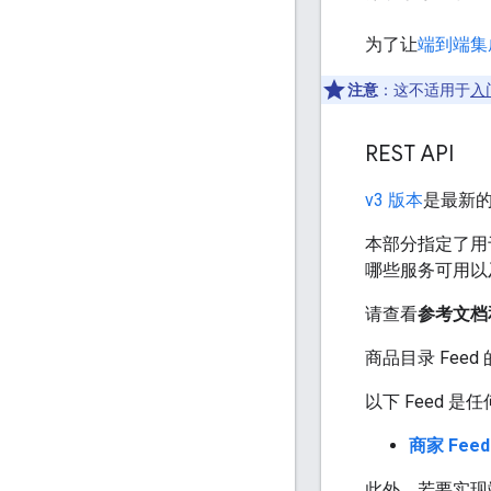
为了让
端到端集
注意
：这不适用于
入
REST API
v3 版本
是最新的 
本部分指定了用于将
哪些服务可用以
请查看
参考文档
商品目录 Feed 的
以下 Feed 
商家 Feed
此外，若要实现端