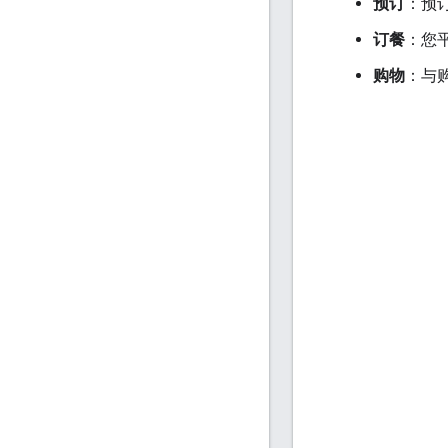
预订
：预
订餐
：您
购物
：与