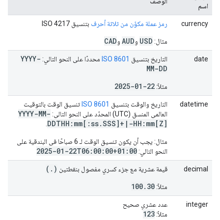
الوصف
اسم
currency
رمز عملة مكوّن من ثلاثة أحرف
بتنسيق ISO 4217
CAD
AUD
USD
مثال:
و
و
YYYY-
date
التاريخ بتنسيق
ISO 8601
محددًا على النحو التالي:
MM-DD
2025-01-22
مثلاً:
datetime
التاريخ والوقت بتنسيق
ISO 8601
تنسيق الوقت بالتوقيت
YYYY-MM-
العالمي المنسق (UTC) المحدّد على النحو التالي:
DDTHH:mm[:ss
.
SSS]+
|
-HH:mm[Z]
.
مثال: يجب أن يكون تنسيق الوقت لـ 6 صباحًا في البندقية على
2025-01-22T06:00:00+01:00
النحو التالي:
(
.
)
decimal
قيمة عشرية مع جزء كسري مفصول بنقطتين
100.30
مثلاً:
integer
عدد عشري صحيح
123
مثلاً: