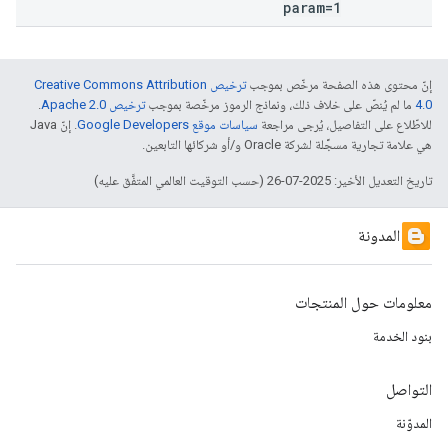
param=1
إنّ محتوى هذه الصفحة مرخّص بموجب
ترخيص Creative Commons Attribution
4.0‏
ما لم يُنصّ على خلاف ذلك، ونماذج الرموز مرخّصة بموجب
ترخيص Apache 2.0‏
.
للاطّلاع على التفاصيل، يُرجى مراجعة
سياسات موقع Google Developers‏
. إنّ Java
هي علامة تجارية مسجَّلة لشركة Oracle و/أو شركائها التابعين.
تاريخ التعديل الأخير: 2025-07-26 (حسب التوقيت العالمي المتفَّق عليه)
المدونة
معلومات حول المنتجات
بنود الخدمة
التواصل
المدوّنة