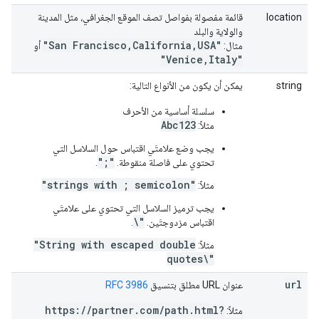
location
قائمة مفصولة بفواصل تصف الموقع الجغرافي، مثل المدينة
والولاية والبلد
"San Francisco,California,USA"
مثال:
أو
"Venice,Italy"
string
يمكن أن يكون من الأنواع التالية:
سلسلة أساسية من الأحرف
Abc123
مثلاً:
يجب وضع علامتَي اقتباس حول السلاسل التي
";"
تحتوي على فاصلة منقوطة.
.
"strings with ; semicolon"
مثلاً:
يجب ترميز السلاسل التي تحتوي على علامتَي
\"
اقتباس مزدوجتَين.
.
"String with escaped double
مثلاً:
quotes\"
url
عنوان URL مطلق بتنسيق
RFC 3986
https://partner.com/path.html?
مثلاً: