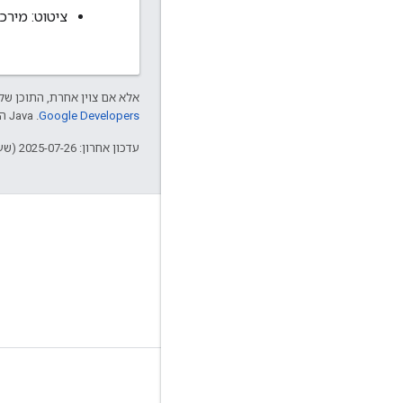
ציטוט: מירכ
אלא אם צוין אחרת, התוכן של 
Google Developers‏
.‏ Java הוא סימן מסחרי רשום של חברת Oracle ו/או של השותפים העצמאיים שלה.
עדכון אחרון: 2025-07-26 (שעון UTC).
פרטי המוצר