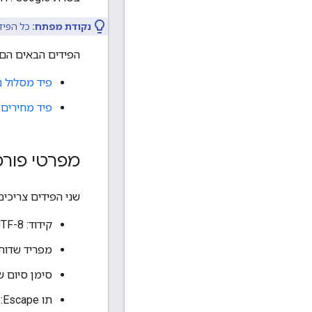
נקודת מפתח:
כל הפידים
הפידים הבאים הם חובה
פיד מסלול נ
פיד מחירים
:
מפרטי פור
שני הפידים צריכים להיות בפורמט CSV עם שורת כותרת 
קידוד: UTF-8
מפריד שדות:
סימן סיום שורה: ows
תו Escape: קו נטוי לאחור (