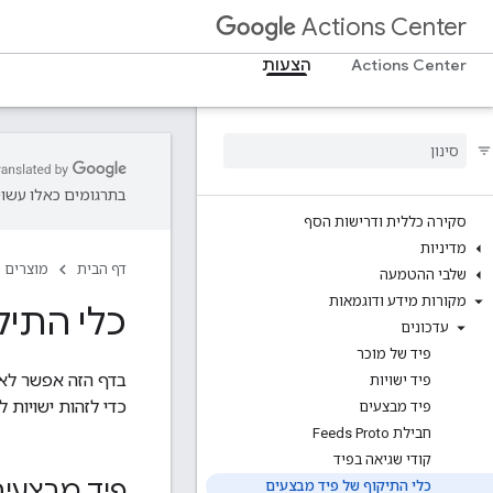
Actions Center
Actions Center
הצעות
בתרגומים כאלו עשויו
סקירה כללית ודרישות הסף
מדיניות
דף הבית
מוצרים
שלבי ההטמעה
מקורות מידע ודוגמאות
כלי התיק
עדכונים
פיד של מוֹכר
בדף הזה אפשר לאמת את התוכ
פיד ישויות
כדי לזהות ישויות ל
פיד מבצעים
חבילת Feeds Proto
קודי שגיאה בפיד
פיד מבצעי
כלי התיקוף של פיד מבצעים