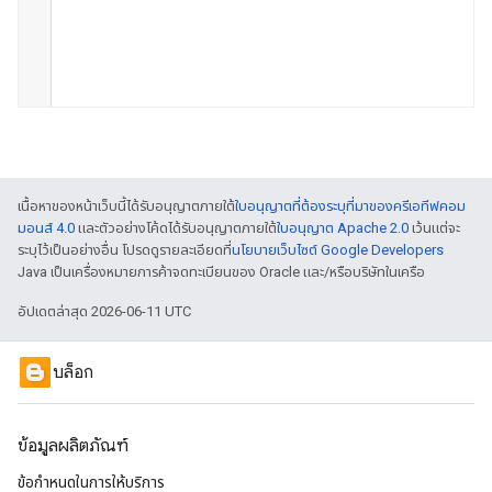
เนื้อหาของหน้าเว็บนี้ได้รับอนุญาตภายใต้
ใบอนุญาตที่ต้องระบุที่มาของครีเอทีฟคอม
มอนส์ 4.0
และตัวอย่างโค้ดได้รับอนุญาตภายใต้
ใบอนุญาต Apache 2.0
เว้นแต่จะ
ระบุไว้เป็นอย่างอื่น โปรดดูรายละเอียดที่
นโยบายเว็บไซต์ Google Developers
Java เป็นเครื่องหมายการค้าจดทะเบียนของ Oracle และ/หรือบริษัทในเครือ
อัปเดตล่าสุด 2026-06-11 UTC
บล็อก
ข้อมูลผลิตภัณฑ์
ข้อกำหนดในการให้บริการ