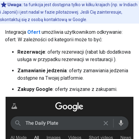
Uwaga:
ta funkcja jest dostępna tylko w kilku krajach (np. w Indiach
i Japonii) i jest nadal w fazie pilotażowej. Jeśli Cię zainteresuje,
skontaktuj się z osobą kontaktową w Google.
Integracja
Ofert
umożliwia użytkownikom odkrywanie:
ofert. W zależności od kategorii może to być:
Rezerwacje
: oferty rezerwacji (rabat lub dodatkowa
usługa w przypadku rezerwacji w restauracji ).
Zamawianie jedzenia
: oferty zamawiania jedzenia
dostępne na Twojej platformie.
Zakupy Google
: oferty związane z zakupami.