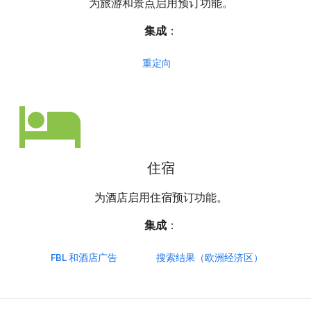
为旅游和景点启用预订功能。
集成
：
重定向
hotel
住宿
为酒店启用住宿预订功能。
集成
：
FBL 和酒店广告
搜索结果（欧洲经济区）