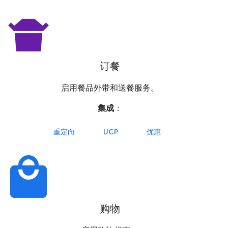
takeout_dining
订餐
启用餐品外带和送餐服务。
集成
：
重定向
UCP
优惠
local_mall
购物