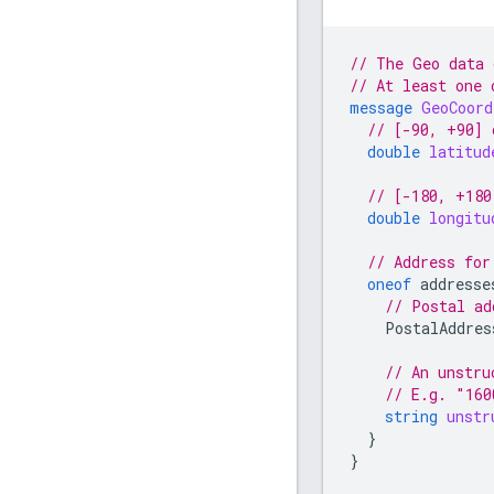
// The Geo data 
// At least one 
message
GeoCoord
// [-90, +90] 
double
latitud
// [-180, +180
double
longitu
// Address for
oneof
addresse
// Postal ad
PostalAddres
// An unstru
// E.g. "160
string
unstr
}
}