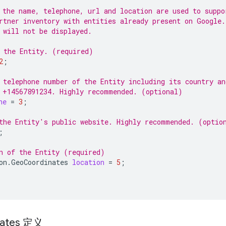
 the name, telephone, url and location are used to suppo
rtner inventory with entities already present on Google.
 will not be displayed.
 the Entity. (required)
2
;
 telephone number of the Entity including its country an
 +14567891234. Highly recommended. (optional)
ne
=
3
;
the Entity's public website. Highly recommended. (optio
;
n of the Entity (required)
on.GeoCoordinates
location
=
5
;
nates 定义