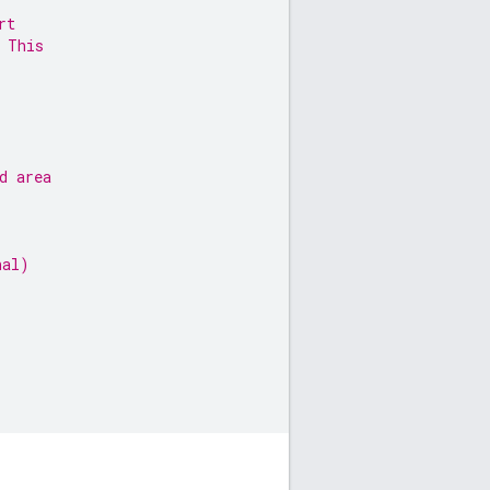
rt
 This
d area
nal)