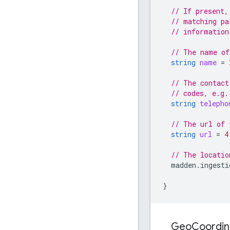
// If present,
// matching pa
// information
// The name of
string
name
=
// The contact
// codes, e.g.
string
telepho
// The url of 
string
url
=
4
// The locatio
madden.ingesti
}
Geo
Coordi