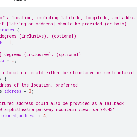
of a location, including latitude, longitude, and addres
of [lat/lng or address] should be provided (or both).
inates
{
degrees (inclusive). (optional)
e
=
1
;
] degrees (inclusive). (optional)
de
=
2
;
 a location, could either be structured or unstructured.
s
{
dress of the location, preferred.
s
address
=
3
;
ctured address could also be provided as a fallback.
0 amphitheatre parkway mountain view, ca 94043"
uctured_address
=
4
;