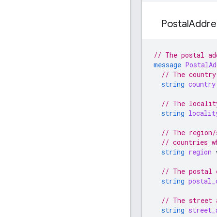
Postal
Addr
// The postal ad
message
PostalAd
// The country
string
country
// The localit
string
localit
// The region/
// countries w
string
region
// The postal 
string
postal_
// The street 
string
street_