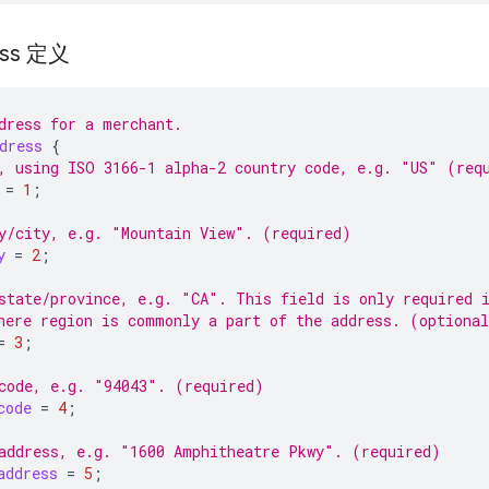
ess 定义
dress for a merchant.
dress
{
, using ISO 3166-1 alpha-2 country code, e.g. "US" (req
=
1
;
y/city, e.g. "Mountain View". (required)
y
=
2
;
state/province, e.g. "CA". This field is only required 
here region is commonly a part of the address. (optiona
=
3
;
code, e.g. "94043". (required)
code
=
4
;
address, e.g. "1600 Amphitheatre Pkwy". (required)
address
=
5
;