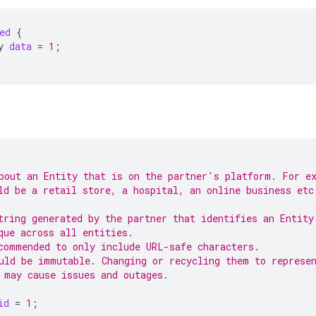
ed
{
y
data
=
1
;
bout an Entity that is on the partner's platform. For e
ld be a retail store, a hospital, an online business etc
tring generated by the partner that identifies an Entity
que across all entities.
commended to only include URL-safe characters.
uld be immutable. Changing or recycling them to represe
 may cause issues and outages.
id
=
1
;