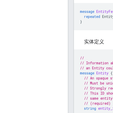
message
EntityFe
repeated
Entit
}
实体定义
//
// Information a
// an Entity cou
message
Entity
{
// An opaque s
// Must be uni
// Strongly re
// This ID sho
// same entity
// (required)
string
entity_