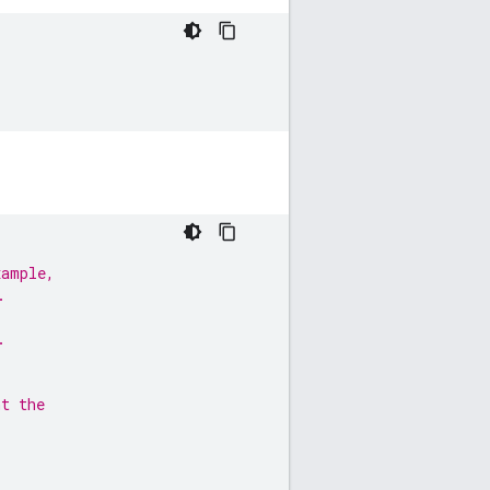
xample,
.
.
nt the