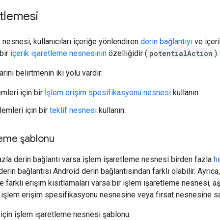
etlemesi
 nesnesi, kullanıcıları içeriğe yönlendiren
derin bağlantıyı
ve içeri
 bir
içerik işaretleme nesnesinin
özelliğidir (
potentialAction
).
rını belirtmenin iki yolu vardır:
mleri için bir
İşlem erişim spesifikasyonu nesnesi
kullanın.
emleri için bir
teklif nesnesi
kullanın.
leme şablonu
fazla derin bağlantı varsa işlem işaretleme nesnesi birden fazla
h
 derin bağlantısı Android derin bağlantısından farklı olabilir. Ayrı
 farklı erişim kısıtlamaları varsa bir işlem işaretleme nesnesi, a
a işlem erişim spesifikasyonu nesnesine veya fırsat nesnesine sah
 için işlem işaretleme nesnesi şablonu: