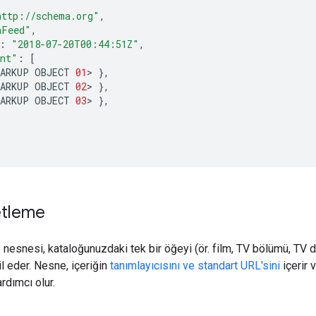
http://schema.org"
,
aFeed"
,
:
"2018-07-20T00:44:51Z"
,
ent"
:
[
MARKUP
OBJECT
01
>
},
MARKUP
OBJECT
02
>
},
MARKUP
OBJECT
03
>
},
retleme
 nesnesi, kataloğunuzdaki tek bir öğeyi (ör. film, TV bölümü, TV di
l eder. Nesne, içeriğin
tanımlayıcısını ve standart URL'sini
içerir 
rdımcı olur.