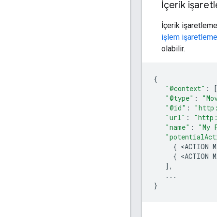
İçerik işare
İçerik işaretleme
işlem işaretlem
olabilir.
{
"@context"
:
"@type"
:
"Mo
"@id"
:
"http
"url"
:
"http
"name"
:
"My 
"potentialAct
{
<
ACTION
M
{
<
ACTION
M
],
...
}