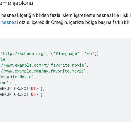
tleme şablonu
 nesnesi, içeriğin birden fazla işlem işaretleme nesnesi ile ilişki
e nesnesi
dizisi içerebilir. Örneğin, içerikte bölge başına farklı b
[
"http://schema.org"
,
{
"@language"
:
"en"
}],
vie"
,
://www.example.com/my_favorite_movie"
,
://www.example.com/my_favorite_movie"
,
Favorite Movie"
,
ion"
:
[
ARKUP
OBJECT
01
>
},
ARKUP
OBJECT
02
>
}