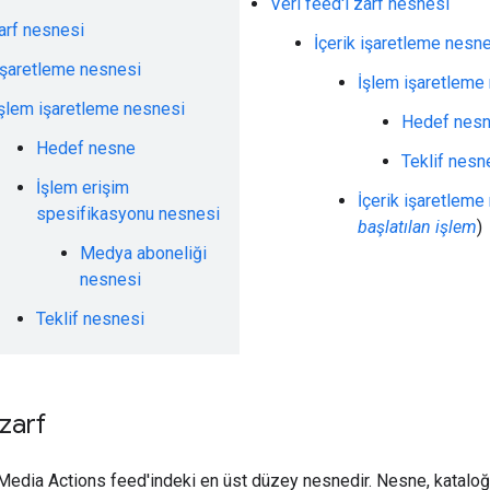
Veri feed'i zarf nesnesi
zarf nesnesi
İçerik işaretleme nesn
 işaretleme nesnesi
İşlem işaretleme
İşlem işaretleme nesnesi
Hedef nes
Hedef nesne
Teklif nesn
İşlem erişim
İçerik işaretleme
spesifikasyonu nesnesi
başlatılan işlem
)
Medya aboneliği
nesnesi
Teklif nesnesi
 zarf
, Media Actions feed'indeki en üst düzey nesnedir. Nesne, kataloğ