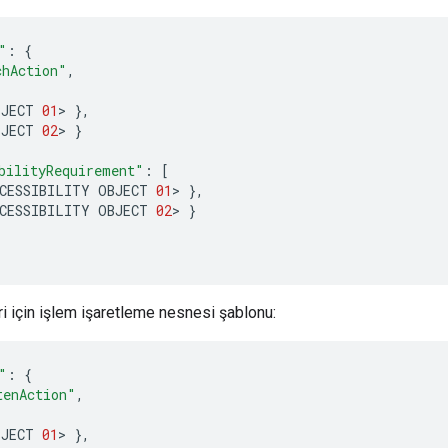
"
:
{
chAction"
,
BJECT
01
>
},
BJECT
02
>
}
bilityRequirement"
:
[
CESSIBILITY
OBJECT
01
>
},
CESSIBILITY
OBJECT
02
>
}
i için işlem işaretleme nesnesi şablonu:
"
:
{
tenAction"
,
BJECT
01
>
},