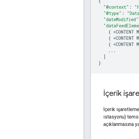
{
"@context"
:
"
"@type"
:
"Dat
"dateModified"
"dataFeedElem
{
<
CONTENT
{
<
CONTENT
{
<
CONTENT
...
]
}
İçerik işa
İçerik işaretleme
istasyonu) temsi
açıklanmasına ya