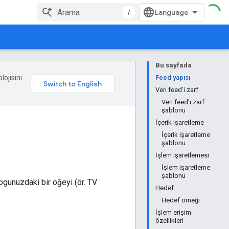
/
Bu sayfada
lojisini
Feed yapısı
Veri feed'i zarf
Veri feed'i zarf
şablonu
İçerik işaretleme
İçerik işaretleme
şablonu
İşlem işaretlemesi
İşlem işaretleme
şablonu
ogunuzdaki bir öğeyi (ör. TV
Hedef
Hedef örneği
İşlem erişim
özellikleri