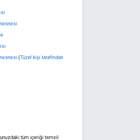
esi
 nesnesi
ne
esi
 nesnesi
(
Tüzel kişi tarafından
unuzdaki tüm içeriği temsil