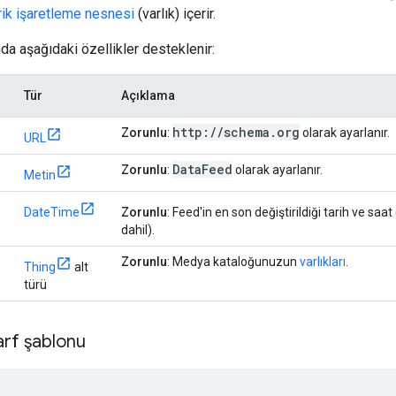
rik işaretleme nesnesi
(varlık) içerir.
nda aşağıdaki özellikler desteklenir:
Tür
Açıklama
http:
/
/
schema
.
org
Zorunlu
:
olarak ayarlanır.
URL
Data
Feed
Zorunlu
:
olarak ayarlanır.
Metin
DateTime
Zorunlu
: Feed'in en son değiştirildiği tarih ve saat 
dahil).
Zorunlu
: Medya kataloğunuzun
varlıkları
.
Thing
alt
türü
arf şablonu