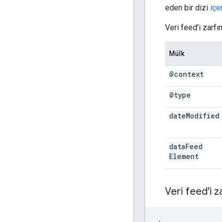
eden bir dizi
içe
Veri feed'i zarfı
Mülk
@context
@type
date
Modified
data
Feed
Element
Veri feed'i z