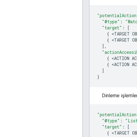
"potentialAction
"@type"
:
"Wat
"target"
:
[
{
<
TARGET
O
{
<
TARGET
O
],
"actionAccessi
{
<
ACTION
AC
{
<
ACTION
AC
]
}
Dinleme işlemler
"potentialAction
"@type"
:
"Lis
"target"
:
[
{
<
TARGET
O