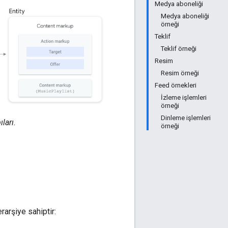
Medya aboneliği
Medya aboneliği
örneği
Teklif
Teklif örneği
Resim
Resim örneği
Feed örnekleri
İzleme işlemleri
örneği
Dinleme işlemleri
ları.
örneği
rarşiye sahiptir: