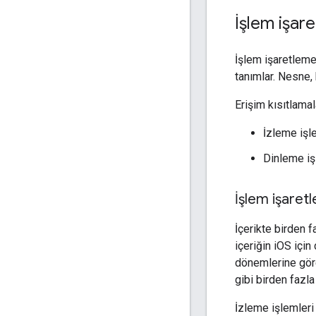
İşlem işar
İşlem işaretleme
tanımlar. Nesne,
Erişim kısıtlamala
İzleme işle
Dinleme işl
İşlem işaret
İçerikte birden 
içeriğin iOS için
dönemlerine göre
gibi birden fazl
İzleme işlemleri