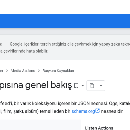
Google, içerikleri tercih ettiğiniz dile çevirmek için yapay zeka tekno
 çevirilerinde hata olabilir.
er
Media Actions
Başvuru Kaynakları
pısına genel bakış
bookmark_border
feed'i, bir varlık koleksiyonu içeren bir JSON nesnesi. Öğe, katal
, film, şarkı, albüm) temsil eden bir
schema.org
nesnesidir.