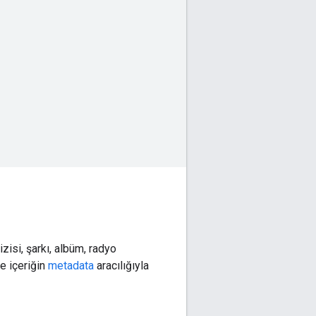
zisi, şarkı, albüm, radyo
ve içeriğin
metadata
aracılığıyla