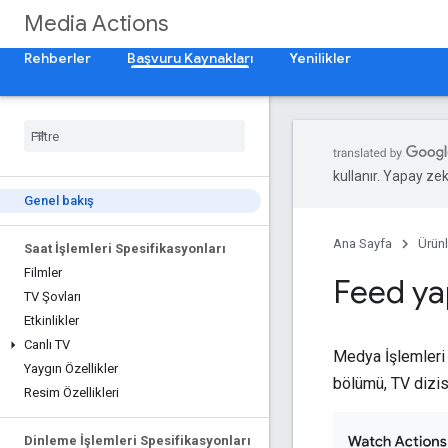
Media Actions
Rehberler
Başvuru Kaynakları
Yenilikler
kullanır. Yapay zeka
Genel bakış
Ana Sayfa
Ürünl
Saat İşlemleri Spesifikasyonları
Filmler
Feed ya
TV Şovları
Etkinlikler
Canlı TV
Medya İşlemleri 
Yaygın Özellikler
bölümü, TV dizisi
Resim Özellikleri
Dinleme İşlemleri Spesifikasyonları