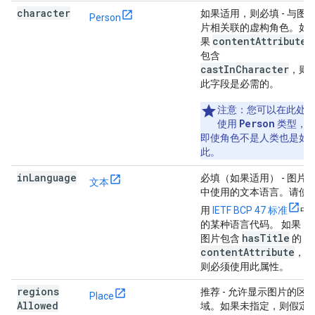
character
如果适用，则必填
- 与图
Person
片相关联的虚构角色。如
contentAttribute
果
包含
castInCharacter
，则
此字段是必需的。
注意
：您可以在此处
Person
使用
类型，
即使角色不是人类也是如
此。
in
Language
必填（如果适用）
- 图片
文本
中使用的文本语言。请使
用
IETF BCP 47 标准
中
的某种语言代码。 如果
has
Title
图片包含
的
content
Attribute
，
则必须使用此属性。
regions
推荐
- 允许显示图片的区
Place
Allowed
域。如果未指定，则假定