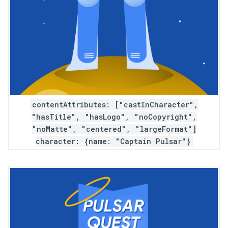
contentAttributes: ["castInCharacter",
"hasTitle", "hasLogo", "noCopyright",
"noMatte", "centered", "largeFormat"]
character: {name: "Captain Pulsar"}