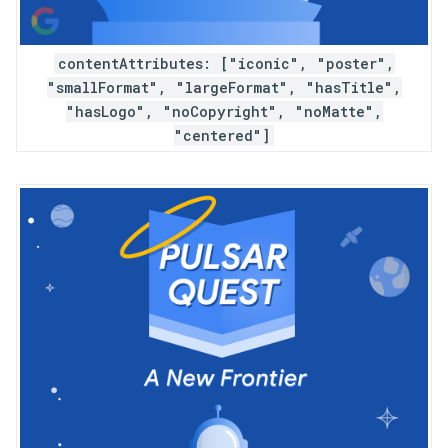
contentAttributes: ["iconic", "poster",
"smallFormat", "largeFormat", "hasTitle",
"hasLogo", "noCopyright", "noMatte",
"centered"]