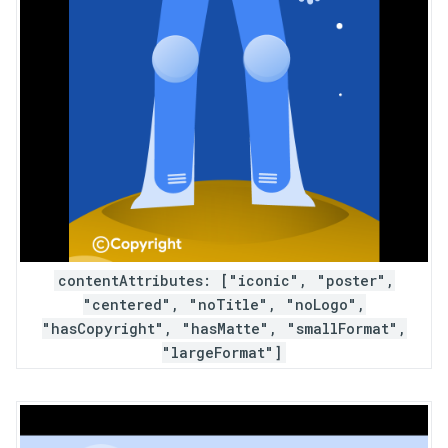
contentAttributes: ["iconic", "poster",
"centered", "noTitle", "noLogo",
"hasCopyright", "hasMatte", "smallFormat",
"largeFormat"]