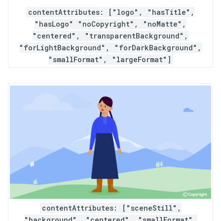
contentAttributes: ["logo", "hasTitle",
"hasLogo" "noCopyright", "noMatte",
"centered", "transparentBackground",
"forLightBackground", "forDarkBackground",
"smallFormat", "largeFormat"]
contentAttributes: ["sceneStill",
"background", "centered", "smallFormat",