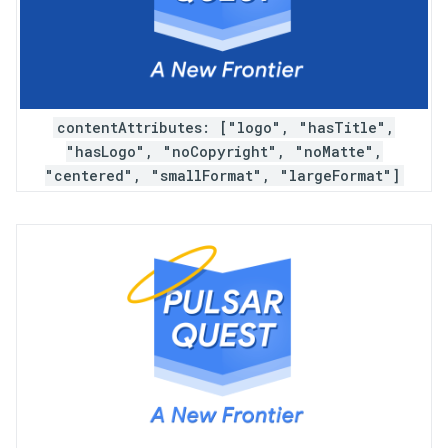
contentAttributes: ["logo", "hasTitle",
"hasLogo", "noCopyright", "noMatte",
"centered", "smallFormat", "largeFormat"]