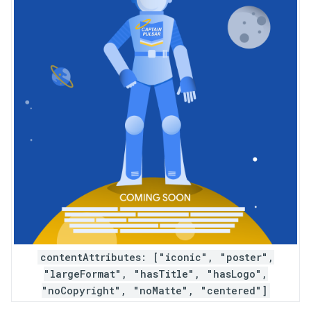
contentAttributes: ["iconic", "poster",
"largeFormat", "hasTitle", "hasLogo",
"noCopyright", "noMatte", "centered"]