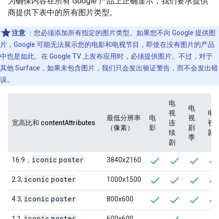
为确保内容在所有 Google 产品上正确显示，我们要求提供
商提供下表中的所有图片类型。
注意
：您必须添加所有指定的图片类型。如果您不向 Google 提供图
片，Google 可能无法展示您的电影和电视节目，即使在没有图片的产品
中也是如此。在 Google TV 上发布应用时，必须提供图片。不过，对于
其他 Surface，如果未包含图片，我们只会发出验证警告，而不会发出错
误。
电
电
视
电
最低分辨率
电
视
宽高比和 contentAttributes
连
视
（像素）
影
剧
续
剧
季
剧
iconic
poster
16:9，
3840x2160
iconic
poster
2:3,
1000x1500
iconic
poster
4:3,
800x600
iconic
poster
1:1,
600x600