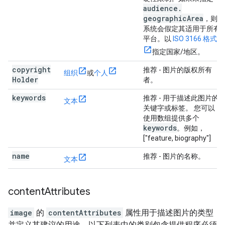
audience
.
geographic
Area
，则
系统会假定其适用于所有
平台。以
ISO 3166 格式
指定国家/地区。
copyright
推荐
- 图片的版权所有
组织
或
个人
Holder
者。
keywords
推荐
- 用于描述此图片的
文本
关键字或标签。 您可以
使用数组提供多个
keywords
。例如，
["feature, biography"]
name
推荐
- 图片的名称。
文本
content
Attributes
image
的
contentAttributes
属性用于描述图片的类型
并定义其建议的用途。以下列表中的类别包含提供程序必须