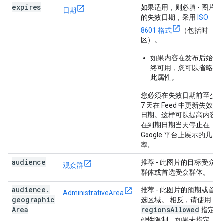
expires
如果适用，则必填
- 图片
日期
的失效日期，采用
ISO
8601 格式
（包括时
区）。
如果内容在发布后始
终可用，您可以省略
此属性。
您必须在失效日期前至少
7 天在 Feed 中更新失效
日期。这样可以提高内容
在到期日期当天停止在
Google 平台上展示的几
率。
audience
推荐
- 此图片的目标受众
观众群
群体或首选受众群体。
audience
.
推荐
- 此图片的预期或首
AdministrativeArea
geographic
选区域。 相反，请使用
Area
regions
Allowed
指定
硬性限制。如果未指定