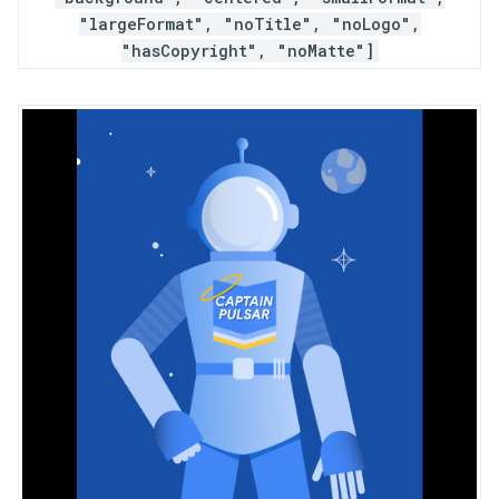
"largeFormat", "noTitle", "noLogo",
"hasCopyright", "noMatte"]