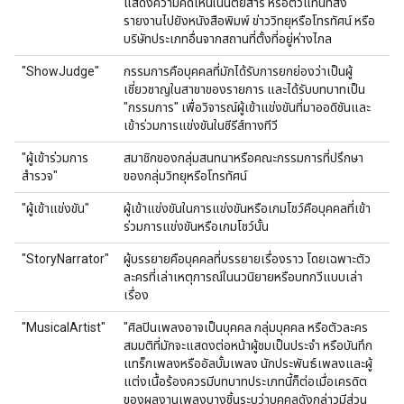
แสดงความคิดเห็นในนิตยสาร หรือตัวแทนที่ส่ง
รายงานไปยังหนังสือพิมพ์ ข่าววิทยุหรือโทรทัศน์ หรือ
บริษัทประเภทอื่นจากสถานที่ตั้งที่อยู่ห่างไกล
"ShowJudge"
กรรมการคือบุคคลที่มักได้รับการยกย่องว่าเป็นผู้
เชี่ยวชาญในสาขาของรายการ และได้รับบทบาทเป็น
"กรรมการ" เพื่อวิจารณ์ผู้เข้าแข่งขันที่มาออดิชันและ
เข้าร่วมการแข่งขันในซีรีส์ทางทีวี
"ผู้เข้าร่วมการ
สมาชิกของกลุ่มสนทนาหรือคณะกรรมการที่ปรึกษา
สำรวจ"
ของกลุ่มวิทยุหรือโทรทัศน์
"ผู้เข้าแข่งขัน"
ผู้เข้าแข่งขันในการแข่งขันหรือเกมโชว์คือบุคคลที่เข้า
ร่วมการแข่งขันหรือเกมโชว์นั้น
"StoryNarrator"
ผู้บรรยายคือบุคคลที่บรรยายเรื่องราว โดยเฉพาะตัว
ละครที่เล่าเหตุการณ์ในนวนิยายหรือบทกวีแบบเล่า
เรื่อง
"MusicalArtist"
"ศิลปินเพลงอาจเป็นบุคคล กลุ่มบุคคล หรือตัวละคร
สมมติที่มักจะแสดงต่อหน้าผู้ชมเป็นประจำ หรือบันทึก
แทร็กเพลงหรืออัลบั้มเพลง นักประพันธ์เพลงและผู้
แต่งเนื้อร้องควรมีบทบาทประเภทนี้ก็ต่อเมื่อเครดิต
ของผลงานเพลงบางชิ้นระบุว่าบุคคลดังกล่าวมีส่วน