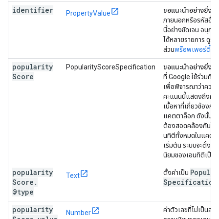
identifier
ขอแนะนำอย่างยิ่ง
เ
PropertyValue
ภายนอกหรือรหัสอื่นๆ 
นี้อย่างชัดเจน อนุญาต
ได้หลายรายการ ดูรายล
ส่วน
พร็อพเพอร์ตี้ตัว
popularity
PopularityScoreSpecification
ขอแนะนำอย่างยิ่ง
เ
Score
ที่ Google ใช้ร่วมกั
เพื่อพิจารณาว่าควรเล่น
คะแนนนี้แสดงถึงคว
เนื้อหาที่เกี่ยวข้องกับ
แคตตาล็อก ดังนั้นร
ต้องสอดคล้องกันใน
นทิตีทั้งหมดในแคตตา
เริ่มต้น ระบบจะตั้ง
นิยมของเอนทิตีเป็น 
popularity
Popular
ตั้งค่าเป็น
Text
Score
.
Specification
@type
popularity
ค่าตัวเลขที่ไม่เป็นลบ
Number