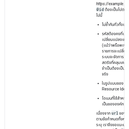
https://example.
@id
ต้องเป็นไปตาม
ไปนี้
ไม่ซ้ำกันทั่วทั้ง
รหัสต้องคงที่และ
เปลี่ยนแปลงเมื่อ
(แม้ว่าพร็อพเพอร
รายการจะเปลี่ย
ระบบจะจัดการ UR
สตริงที่คลุมเครื
จำเป็นต้องเป็นลิงก
จริง
ในรูปแบบของ Un
Resource Identi
โดเมนที่ใช้สำหรับ
เป็นขององค์กรค
url
เนื่องจาก
ของเอน
ตามข้อกำหนดทั้งหมด
ระบุ เราจึงขอแนะนำให