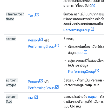
สมาชิกในทีมแสดงหรือรับบท โปรดด
รายการค่าที่ยอมรับได้
ที่นี่
character
ชื่อตัวละครที่เล่นในบทบาทการแส
Text
Name
หรือการแสดงบางอย่าง อย่าตั้งค่า
ช่องนี้หากประเภทนักแสดงเป็น
PerformingGroup
actor
ต้องระบุ
-
Person
หรือ
PerformingGroup
นักแสดงในเนื้อหาเมื่อใช้ประเภ
ข้อมูล
บุคคล
กลุ่ม/วงดนตรีที่แสดงเนื้อหาเมื
ใช้ประเภทข้อมูล
PerformingGroup
actor
.
ต้องระบุ
- ตั้งค่าเป็น
Person
หรื
Person
หรือ
@type
PerformingGroup
เสมอ
PerformingGroup
actor
.
ขอแนะนำอย่างยิ่ง
เหตุผล
- ตัวระบุ
URL
@id
ดำเนินการหรือกลุ่มที่ดำเนินการในร
แบบ URI เช่น