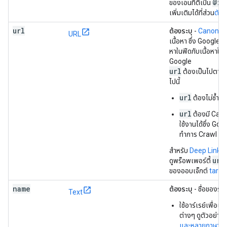
@id
ของเอนทิตีเป็น
เพิ่มเติมได้ที่ส่วน
ตัวร
url
ต้องระบุ
-
Canonica
URL
เนื้อหา ซึ่ง Google ใช้เ
หาในฟีดกับเนื้อหาใน
Google
url
ต้องเป็นไปตาม
ไปนี้
url
ต้องไม่ซ้ำกัน
url
ต้องมี Canon
ใช้งานได้ซึ่ง Go
ทำการ Crawl ได้
สำหรับ
Deep Link
ขอ
url
ดูพร็อพเพอร์ตี้
ของออบเจ็กต์
targe
name
ต้องระบุ
- ชื่อของรา
Text
ใช้อาร์เรย์เพื่อแ
ต่างๆ ดูตัวอย่าง
และหลายภาษา