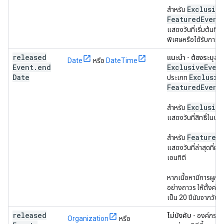
Exclusive
สำหรับ
Featured
Event
ว
แสดงวันที่เริ่มต้นที่
พิเศษหรือได้รับการ
released
แนะนำ
-
ต้องระบุสำ
Date
หรือ
DateTime
Event
.
end
ExclusiveEven
Date
Exclusiv
ประเภท
Featured
Event
เ
Exclusive
สำหรับ
แสดงวันที่สิทธิ์ในเน
Featured
สำหรับ
แสดงวันที่ล่าสุดที่ผู้
เอนทิตี
หากเนื้อหามีการผูก
อย่างถาวร ให้ตั้งค่า
เป็น 20 ปีนับจากวันที่
released
ไม่บังคับ
- องค์กรหรื
Organization
หรือ