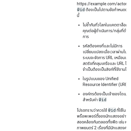
https://example.com/actor/
@id
ต้องเป็นไปตามข้อกำหนดต่อ
นี้
ไม่ซ้ำกันทั่วโลกในแคตตาล็อก
คุณต่อผู้ดำเนินการ/กลุ่มที่ดำเน
การ
รหัสต้องคงที่และไม่มีการ
เปลี่ยนแปลงเมื่อเวลาผ่านไป
ระบบจะจัดการ URL เหมือนเป็น
สตริงที่คลุมเครือและ URL ไม่
จำเป็นต้องเป็นลิงก์ที่ใช้งานได้จ
ในรูปแบบของ Unified
Resource Identifier (URI)
องค์กรต้องเป็นเจ้าของโดเมนที่
@id
สำหรับค่า
@id
โปรดทราบว่าควรใช้
ที่ใช้ใน
พร็อพเพอร์ตี้ของนักแสดงอย่าง
สอดคล้องกันตลอดทั้งฟีด เช่น หาก
ภาพยนตร์ 2 เรื่องที่มีนักแสดงคน