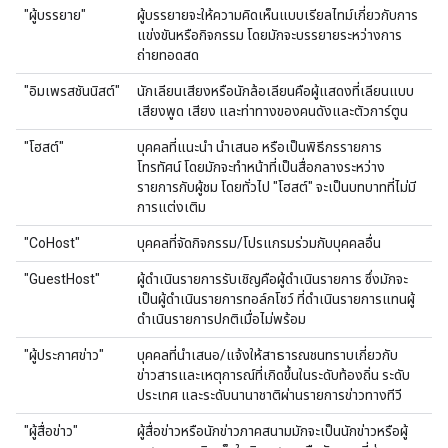
"ผู้บรรยาย"
ผู้บรรยายจะให้ความคิดเห็นแบบเรียลไทม์เกี่ยวกับการ
แข่งขันหรือกิจกรรม โดยมักจะบรรยายระหว่างการ
ถ่ายทอดสด
"อิมเพรสชันนิสต์"
นักเลียนเสียงหรือนักล้อเลียนคือผู้แสดงที่เลียนแบบ
เสียงพูด เสียง และท่าทางของคนดังและตัวการ์ตูน
"โฮสต์"
บุคคลที่แนะนำ นำเสนอ หรือเป็นพิธีกรรายการ
โทรทัศน์ โดยมักจะทำหน้าที่เป็นสื่อกลางระหว่าง
รายการกับผู้ชม โดยทั่วไป "โฮสต์" จะเป็นบทบาทที่ไม่มี
การแต่งเติม
"CoHost"
บุคคลที่จัดกิจกรรม/โปรแกรมร่วมกับบุคคลอื่น
"GuestHost"
ผู้ดำเนินรายการรับเชิญคือผู้ดำเนินรายการ ซึ่งมักจะ
เป็นผู้ดำเนินรายการทอล์กโชว์ ที่ดำเนินรายการแทนผู้
ดำเนินรายการปกติเมื่อไม่พร้อม
"ผู้ประกาศข่าว"
บุคคลที่นำเสนอ/แจ้งให้สาธารณชนทราบเกี่ยวกับ
ข่าวสารและเหตุการณ์ที่เกิดขึ้นในระดับท้องถิ่น ระดับ
ประเทศ และระดับนานาชาติผ่านรายการข่าวทางทีวี
"ผู้สื่อข่าว"
ผู้สื่อข่าวหรือนักข่าวภาคสนามมักจะเป็นนักข่าวหรือผู้