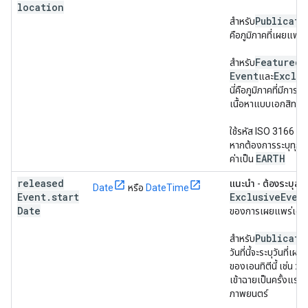
location
Publicati
สำหรับ
คือภูมิภาคที่เผยแพร่เ
Featured
สำหรับ
Event
Exclus
และ
นี่คือภูมิภาคที่มีการ
เนื้อหาแบบเอกสิทธิ์
ใช้รหัส ISO 3166 ส
หากต้องการระบุทุกที่ใ
EARTH
ค่าเป็น
released
แนะนำ
-
ต้องระบุสำ
Date
หรือ
DateTime
Event
.
start
ExclusiveEven
Date
ของการเผยแพร่เอนท
Publicati
สำหรับ
วันที่นี้จะระบุวันที่เ
ของเอนทิตีนี้ เช่น วั
เข้าฉายเป็นครั้งแรก
ภาพยนตร์