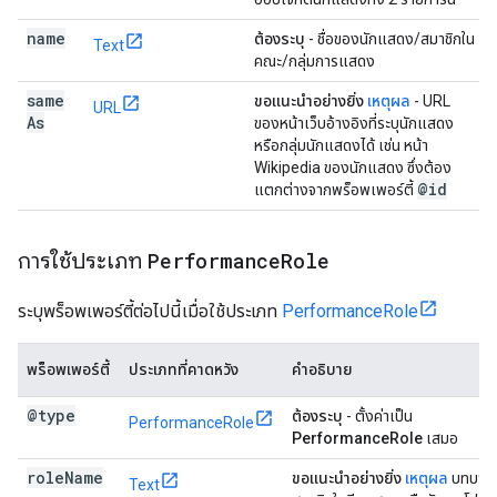
name
ต้องระบุ
- ชื่อของนักแสดง/สมาชิกใน
Text
คณะ/กลุ่มการแสดง
same
ขอแนะนำอย่างยิ่ง
เหตุผล
- URL
URL
As
ของหน้าเว็บอ้างอิงที่ระบุนักแสดง
หรือกลุ่มนักแสดงได้ เช่น หน้า
Wikipedia ของนักแสดง ซึ่งต้อง
@id
แตกต่างจากพร็อพเพอร์ตี้
การใช้ประเภท
Performance
Role
ระบุพร็อพเพอร์ตี้ต่อไปนี้เมื่อใช้ประเภท
PerformanceRole
พร็อพเพอร์ตี้
ประเภทที่คาดหวัง
คำอธิบาย
@type
ต้องระบุ
- ตั้งค่าเป็น
PerformanceRole
PerformanceRole
เสมอ
role
Name
ขอแนะนำอย่างยิ่ง
เหตุผล
บทบาทที
Text