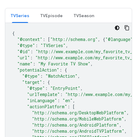
TVSeries
TVEpisode
TVSeason
{
"@context"
:
[
"http://schema.org"
,
{
"@language"
:
"@type"
:
"TVSeries"
,
"@id"
:
"http://www.example.com/my_favorite_tv_s
"url"
:
"http://www.example.com/my_favorite_tv_s
"name"
:
"My Favorite TV Show"
,
"potentialAction"
:
{
"@type"
:
"WatchAction"
,
"target"
:
{
"@type"
:
"EntryPoint"
,
"urlTemplate"
:
"http://www.example.com/my_f
"inLanguage"
:
"en"
,
"actionPlatform"
:
[
"http://schema.org/DesktopWebPlatform"
,
"http://schema.org/MobileWebPlatform"
,
"http://schema.org/AndroidPlatform"
,
"http://schema.org/AndroidTVPlatform"
,