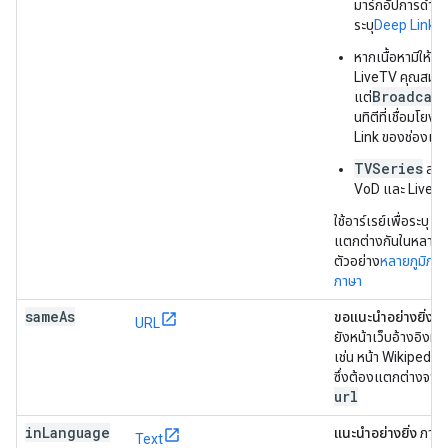
มาร์กอัปการดำเน
ระบุ
Deep Link
ขอ
หากเนื้อหามีให้บร
LiveTV คุณสมบัติน
Broadcas
แต่
นทิตีที่เชื่อมโยง
Link ของช่องแท
TVSeries
สามา
VoD และ LiveT
ใช้อาร์เรย์เพื่อระบุ D
แตกต่างกันในหลายภูม
ตัวอย่าง
หลายภูมิภา
ภาษา
same
As
ขอแนะนำอย่างยิ่ง
เ
URL
ยังหน้าเว็บอ้างอิงที่
เช่น หน้า Wikipedi
ซึ่งต้องแตกต่างจากพ
url
in
Language
แนะนำอย่างยิ่ง
ภาษา
Text