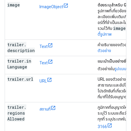
image
ต้องระบุสำหรับ Go
ImageObject
รูปภาพที่เกี่ยวข้องกับซ
ละเอียดเพิ่มเติมเกี่
อร์ตี้ที่จำเป็นและไม่บั
image
รวมไว้กับ
ได้ท
ตี้รูปภาพ
trailer
.
คำอธิบายของตัวอย่าง
Text
description
ตัวอย่าง
trailer
.
in
แนะนำเป็นอย่างยิ่ง
ภ
Text
Language
ตัวอย่างใน
รูปแบบ B
trailer
.
url
URL ของตัวอย่างที่
URL
สาธารณะและอัปโหลด
โปรดักชันที่เกี่ยวข้อ
ที่มาที่ได้รับอนุญาต
trailer
.
ภูมิภาคที่อนุญาตให้มีส
สถานที่
regions
ระบุไว้ ระบบจะถือว่า
Allowed
ทุกที่ ระบุประเทศใน
รู
3166