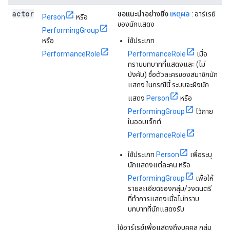
actor
ขอแนะนำอย่างยิ่ง
เหตุผล
: อาร์เรย์
Person
หรือ
ของนักแสดง
PerformingGroup
หรือ
ใช้ประเภท
PerformanceRole
PerformanceRole
เมื่อ
ทราบบทบาทที่แสดงและ (ไม่
บังคับ) ชื่อตัวละครของสมาชิกนัก
แสดง ในกรณีนี้ ระบบจะฝังนัก
แสดง
Person
หรือ
PerformingGroup
ไว้ภาย
ในออบเจ็กต์
PerformanceRole
ใช้ประเภท
Person
เพื่อระบุ
นักแสดงแต่ละคน หรือ
PerformingGroup
เพื่อให้
รายละเอียดของกลุ่ม/วงดนตรี
ที่ทำการแสดงเมื่อไม่ทราบ
บทบาทที่นักแสดงรับ
ใช้อาร์เรย์เพื่อแสดงถึงบุคคล กลุ่ม