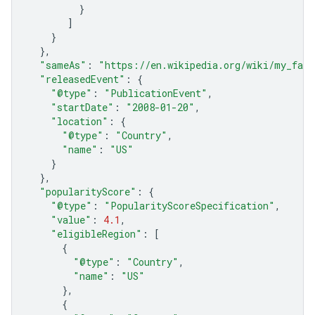
}
]
}
},
"sameAs"
:
"https://en.wikipedia.org/wiki/my_favo
"releasedEvent"
:
{
"@type"
:
"PublicationEvent"
,
"startDate"
:
"2008-01-20"
,
"location"
:
{
"@type"
:
"Country"
,
"name"
:
"US"
}
},
"popularityScore"
:
{
"@type"
:
"PopularityScoreSpecification"
,
"value"
:
4.1
,
"eligibleRegion"
:
[
{
"@type"
:
"Country"
,
"name"
:
"US"
},
{