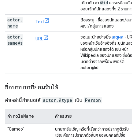
@id
เดียวกัน ค่า
ควรเหมือนกันใน
ออบเจ็กต์นักแสดงทั้ง 2 รายการนี้
actor
.
ต้องระบุ
- ชื่อของนักแสดง/สมาชิ
Text
name
คณะ/กลุ่มการแสดง
actor
.
ขอแนะนำอย่างยิ่ง
เหตุผล
- URL
URL
same
As
ของหน้าเว็บอ้างอิงที่ระบุนักแสดง
หรือกลุ่มนักแสดงได้ เช่น หน้า
Wikipedia ของนักแสดง ซึ่งต้อง
แตกต่างจากพร็อพเพอร์ตี้
actor.@id
ชื่อบทบาทที่ยอมรับได้
ค่าเหล่านี้กำหนดให้
actor.@type
เป็น
Person
role
Name
ค่า
คำอธิบาย
"Cameo"
บทบาทรับเชิญ หรือที่เรียกว่าการปรากฏตัวรับ
เชิญ คือการปรากฏตัวสั้นๆ ของบุคคลที่มีชื่อ