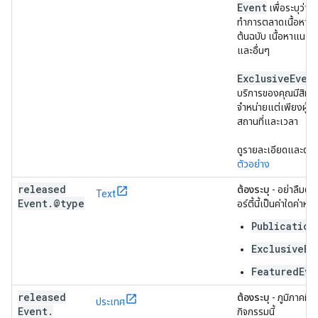
Event
เพื่อระบุว่า
ทำการตลาดเนื้อหานี้เ
ต้นฉบับ เนื้อหาแนะนำ
และอื่นๆ
Exclusive
Even
บริการของคุณมีสิทธิ
จำหน่ายแต่เพียงผู้เด
สถานที่และเวลา
ดูรายละเอียดและตัวอย
ตัวอย่าง
released
ต้องระบุ
- อย่าลืมตั้
Text
Event
.
@type
อร์ตี้นี้เป็นค่าใดค่าหน
Publication
ExclusiveEv
FeaturedEve
released
ต้องระบุ
- ภูมิภาคที่เ
ประเทศ
Event
.
กิจกรรมนี้