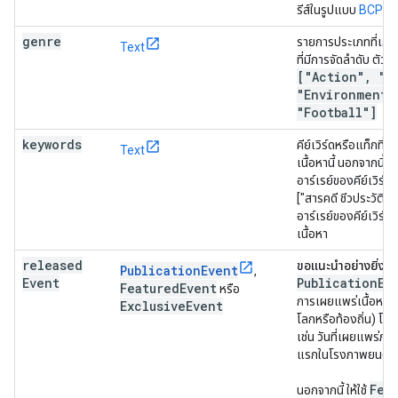
รีส์ในรูปแบบ
BCP 4
genre
รายการประเภทที่เกี่ย
Text
ที่มีการจัดลำดับ ตัวอ
["Action"
,
"Fa
"Environment"
"Football"]
keywords
คีย์เวิร์ดหรือแท็กที่ใช
Text
เนื้อหานี้ นอกจากนี้ยั
อาร์เรย์ของคีย์เวิร์ดด
["สารคดี ชีวประวัติ"]
อาร์เรย์ของคีย์เวิร์ดท
เนื้อหา
released
ขอแนะนำอย่างยิ่ง
เ
PublicationEvent
,
Event
Publication
Ev
Featured
Event
หรือ
การเผยแพร่เนื้อหาครั
Exclusive
Event
โลกหรือท้องถิ่น) โดย
เช่น วันที่เผยแพร่ภา
แรกในโรงภาพยนตร์
Fea
นอกจากนี้ ให้ใช้