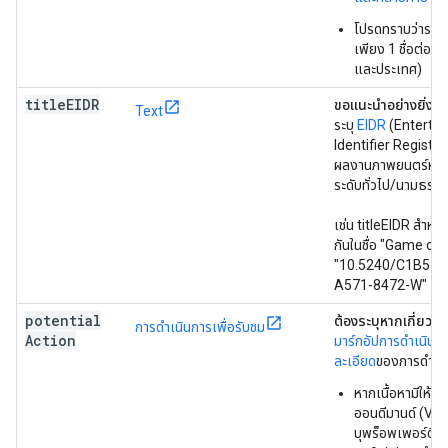
โปรดทราบว่าระบบ
เพียง 1 ชื่อต่อภา
และประเทศ)
title
EIDR
ขอแนะนำอย่างยิ่ง
เ
Text
ระบุ
EIDR
(Enterta
Identifier Registry)
ผลงานภาพยนตร์หรือ
ระดับทั่วไป/นามธรรมท
เช่น titleEIDR สำหรับซีร
กันในชื่อ "Game of 
"10.5240/C1B5-3
A571-8472-W"
potential
ต้องระบุหากเกี่ยวข้
การดำเนินการเพื่อรับชม
Action
มาร์กอัปการดำเนินก
ละเอียด
ของการดำเน
หากเนื้อหามีให้บร
ออนดีมานด์ (VoD
บุพร็อพเพอร์ตี้นี