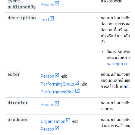
Event
.
แพร่เอนทิตีนี้
Person
published
By
description
ขอแนะนำอย่างยิ่ง
เ
Text
ย่อของรายการ ขอแนะน
ย่อของเนื้อเรื่องแทนท
เท็จจริง จำนวนอักขร
ตัว
ใช้อาร์เรย์เพื่อมา
อธิบายในหลายภาษ
หลายภูมิภาคแล
actor
ขอแนะนำอย่างยิ่ง
เ
Person
หรือ
ของนักแสดงในซีรีส์ 
PerformingGroup
หรือ
การสร้างโมเดล
ที่นี่
PerformanceRole
director
ขอแนะนำอย่างยิ่ง
เ
Person
รายการ
producer
ขอแนะนำอย่างยิ่ง
เ
Organization
หรือ
อำนวยการสร้างของ
Person