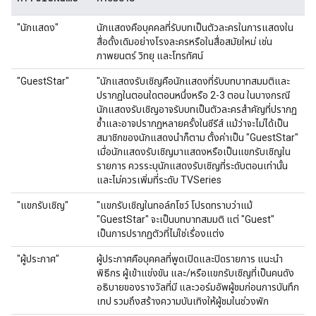
"นักแสดง"
นักแสดงคือบุคคลที่รับบทเป็นตัวละครในการแสดงใน
สื่อดั้งเดิมอย่างโรงละครหรือในสื่อสมัยใหม่ เช่น
ภาพยนตร์ วิทยุ และโทรทัศน์
"GuestStar"
"นักแสดงรับเชิญคือนักแสดงที่รับบทบาทสมมติและ
ปรากฏในตอนใดตอนหนึ่งหรือ 2-3 ตอน ในบางกรณี
นักแสดงรับเชิญอาจรับบทเป็นตัวละครสำคัญที่ปรากฏ
ซ้ำและอาจปรากฏหลายครั้งในซีรีส์ แม้ว่าจะไม่ได้เป็น
สมาชิกของนักแสดงนำก็ตาม ตั้งค่าเป็น "GuestStar"
เมื่อนักแสดงรับเชิญมาแสดงหรือเป็นแขกรับเชิญใน
รายการ ควรระบุนักแสดงรับเชิญที่ระดับตอนเท่านั้น
และไม่ควรเพิ่มที่ระดับ TVSeries
"แขกรับเชิญ"
"แขกรับเชิญในทอล์กโชว์ โปรดทราบว่าแม้
"GuestStar" จะเป็นบทบาทสมมติ แต่ "Guest"
เป็นการปรากฏตัวที่ไม่ใช่เรื่องแต่ง
"ผู้ประกาศ"
ผู้ประกาศคือบุคคลที่พูดเปิดและปิดรายการ แนะนำ
พิธีกร ผู้เข้าแข่งขัน และ/หรือแขกรับเชิญที่เป็นคนดัง
อธิบายของรางวัลที่มี และวอร์มอัพผู้ชมก่อนการบันทึก
เทป รวมถึงสร้างความบันเทิงให้ผู้ชมในช่วงพัก