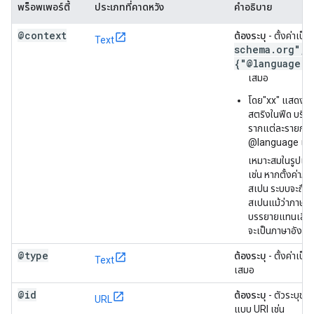
พร็อพเพอร์ตี้
ประเภทที่คาดหวัง
คำอธิบาย
@context
ต้องระบุ
- ตั้งค่าเป็น
Text
schema
.
org"
,
{"@language":
เสมอ
โดย"xx" แสดงถ
สตริงในฟีด บริบ
รากแต่ละรายการค
@language เป็นร
เหมาะสมในรูปแ
เช่น หากตั้งค่าภ
สเปน ระบบจะถือว่
สเปนแม้ว่าภาษา
บรรยายแทนเสียง
จะเป็นภาษาอังก
@type
ต้องระบุ
- ตั้งค่าเป็น
Text
เสมอ
@id
ต้องระบุ
- ตัวระบุของ
URL
แบบ URI เช่น