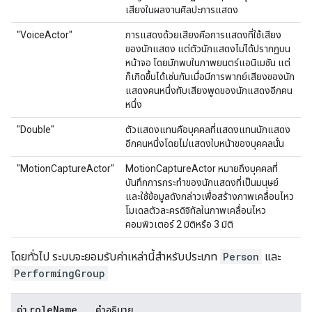
เสียงในผลงานศิลปะการแสดง
"VoiceActor"
การแสดงด้วยเสียงคือการแสดงที่ใช้เสียง
ของนักแสดง แต่ตัวนักแสดงไม่ได้ปรากฏบน
หน้าจอ โดยมักพบในภาพยนตร์แอนิเมชัน แต่
ก็เกิดขึ้นได้เช่นกันเมื่อมีการพากย์เสียงของนัก
แสดงคนหนึ่งทับเสียงพูดของนักแสดงอีกคน
หนึ่ง
"Double"
ตัวแสดงแทนคือบุคคลที่แสดงแทนนักแสดง
อีกคนหนึ่งโดยไม่แสดงใบหน้าของบุคคลนั้น
"MotionCaptureActor"
MotionCaptureActor หมายถึงบุคคลที่
บันทึกการกระทำของนักแสดงที่เป็นมนุษย์
และใช้ข้อมูลดังกล่าวเพื่อสร้างภาพเคลื่อนไหว
โมเดลตัวละครดิจิทัลในภาพเคลื่อนไหว
คอมพิวเตอร์ 2 มิติหรือ 3 มิติ
โดยทั่วไป ระบบจะยอมรับค่าเหล่านี้สำหรับประเภท
Person
และ
PerformingGroup
role
Name
ค่า
คำอธิบาย