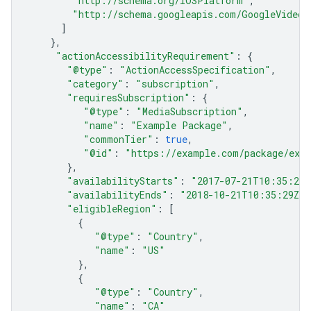
"http://schema.org/IOSPlatform"
,
"http://schema.googleapis.com/GoogleVideoC
]
},
"actionAccessibilityRequirement"
:
{
"@type"
:
"ActionAccessSpecification"
,
"category"
:
"subscription"
,
"requiresSubscription"
:
{
"@type"
:
"MediaSubscription"
,
"name"
:
"Example Package"
,
"commonTier"
:
true
,
"@id"
:
"https://example.com/package/exa
},
"availabilityStarts"
:
"2017-07-21T10:35:29Z
"availabilityEnds"
:
"2018-10-21T10:35:29Z"
,
"eligibleRegion"
:
[
{
"@type"
:
"Country"
,
"name"
:
"US"
},
{
"@type"
:
"Country"
,
"name"
:
"CA"