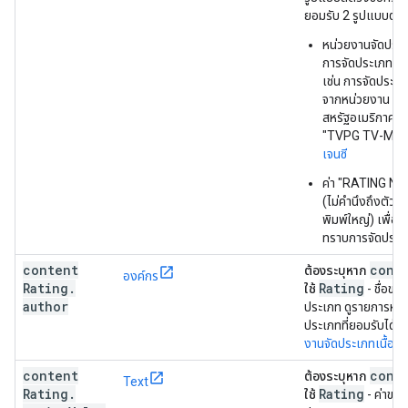
ยอมรับ 2 รูปแบบต่อไป
หน่วยงานจัดประเ
การจัดประเภทโดยม
เช่น การจัดประ
จากหน่วยงาน "T
สหรัฐอเมริกาควรร
"TVPG TV-MA" 
เจนซี
ค่า "RATING N
(ไม่คำนึงถึงตัวพ
พิมพ์ใหญ่) เพื่อระ
ทราบการจัดประเ
content
cont
ต้องระบุหาก
องค์กร
Rating
.
Rating
ใช้
- ชื่อขอ
author
ประเภท ดูรายการหน่
ประเภทที่ยอมรับได้ใน
งานจัดประเภทเนื้อหา
content
cont
ต้องระบุหาก
Text
Rating
.
Rating
ใช้
- ค่าของ