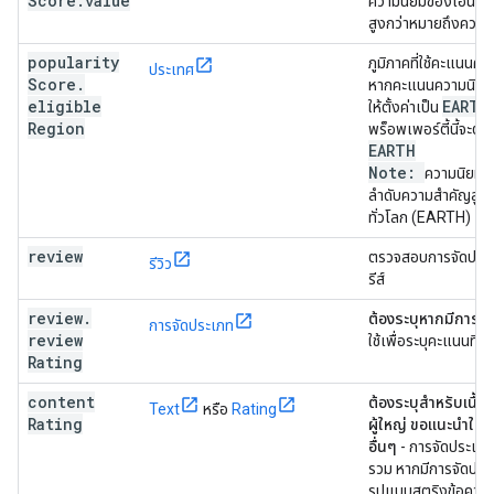
Score
.
value
ความนิยมของเอนทิตี
สูงกว่าหมายถึงความนิ
popularity
ภูมิภาคที่ใช้คะแนนควา
ประเทศ
Score
.
หากคะแนนความนิยมใช้
eligible
EARTH
ให้ตั้งค่าเป็น
Region
พร็อพเพอร์ตี้นี้จะตั้ง
EARTH
Note:
ความนิยมเ
ลำดับความสำคัญสูงก
ทั่วโลก (EARTH)
review
ตรวจสอบการจัดประเ
รีวิว
รีส์
review
.
ต้องระบุหากมีการระ
การจัดประเภท
review
ใช้เพื่อระบุคะแนนที่ให้
Rating
content
ต้องระบุสำหรับเนื้อ
Text
หรือ
Rating
Rating
ผู้ใหญ่ ขอแนะนำให้
อื่นๆ
- การจัดประเภท
รวม หากมีการจัดประเ
รูปแบบสตริงข้อควา