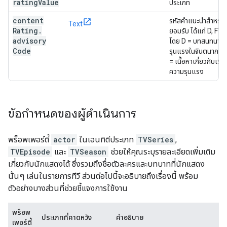
rating
Value
ประเภท
content
รหัสคำแนะนำสำหรับเนื
Text
Rating
.
ยอมรับ ได้แก่ D, FV, 
advisory
โดย D = บทสนทนา, 
Code
รุนแรงในจินตนาการ, 
= เนื้อหาเกี่ยวกับเรื
ความรุนแรง
ข้อกำหนดของผู้ดำเนินการ
พร็อพเพอร์ตี้
actor
ในเอนทิตีประเภท
TVSeries
,
TVEpisode
และ
TVSeason
ช่วยให้คุณระบุรายละเอียดเพิ่มเติม
เกี่ยวกับนักแสดงได้ ซึ่งรวมถึงชื่อตัวละครและบทบาทที่นักแสดง
นั้นๆ เล่นในรายการทีวี ส่วนต่อไปนี้จะอธิบายถึงเรื่องนี้ พร้อม
ตัวอย่างบางส่วนที่ช่วยชี้แจงการใช้งาน
พร็อพ
ประเภทที่คาดหวัง
คำอธิบาย
เพอร์ตี้