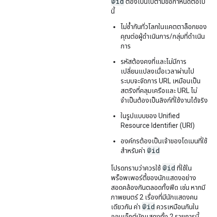
@id
ต้องเป็นไปตามข้อกำหนดต่อไป
นี้
ไม่ซ้ำกันทั่วโลกในแคตตาล็อกของ
คุณต่อผู้ดำเนินการ/กลุ่มที่ดำเนิน
การ
รหัสต้องคงที่และไม่มีการ
เปลี่ยนแปลงเมื่อเวลาผ่านไป
ระบบจะจัดการ URL เหมือนเป็น
สตริงที่คลุมเครือและ URL ไม่
จำเป็นต้องเป็นลิงก์ที่ใช้งานได้จริง
ในรูปแบบของ Unified
Resource Identifier (URI)
องค์กรต้องเป็นเจ้าของโดเมนที่ใช้
@id
สำหรับค่า
@id
โปรดทราบว่าควรใช้
ที่ใช้ใน
พร็อพเพอร์ตี้ของนักแสดงอย่าง
สอดคล้องกันตลอดทั้งฟีด เช่น หากมี
ภาพยนตร์ 2 เรื่องที่มีนักแสดงคน
@id
เดียวกัน ค่า
ควรเหมือนกันใน
ออบเจ็กต์นักแสดงทั้ง 2 รายการนี้