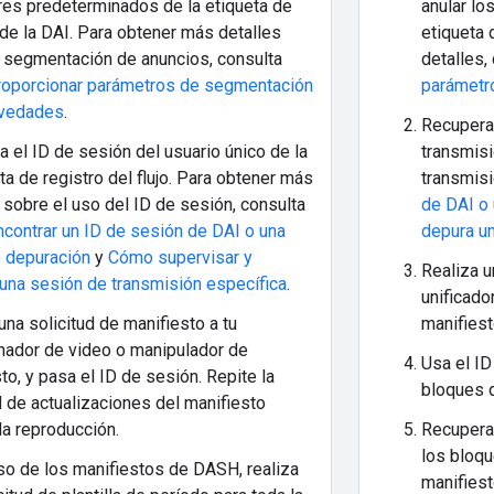
res predeterminados de la etiqueta de
anular lo
de la DAI. Para obtener más detalles
etiqueta 
a segmentación de anuncios, consulta
detalles,
oporcionar parámetros de segmentación
parámetr
ovedades
.
Recupera 
 el ID de sesión del usuario único de la
transmisi
a de registro del flujo. Para obtener más
transmisi
 sobre el uso del ID de sesión, consulta
de DAI o 
contrar un ID de sesión de DAI o una
depura un
e depuración
y
Cómo supervisar y
Realiza u
una sesión de transmisión específica
.
unificado
una solicitud de manifiesto a tu
manifiest
nador de video o manipulador de
Usa el ID
to, y pasa el ID de sesión. Repite la
bloques d
d de actualizaciones del manifiesto
la reproducción.
Recupera
los bloqu
so de los manifiestos de DASH, realiza
manifiest