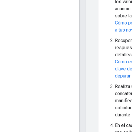
los valo
anuncio 
sobre l
Cómo pr
a tus n
Recupera
respuest
detalles
Cómo en
clave d
depurar 
Realiza 
concate
manifies
solicitu
durante 
En el ca