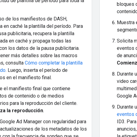
citud de plantilla de período para toda la
bloques d
contenido
aso de los manifiestos de DASH,
Muestra e
 en caché la plantilla del período. Para
segmento
sa publicitaria, recupera la plantilla
ada en caché y propaga todas las
Solicita 
on los datos de la pausa publicitaria.
eventos 
tener más detalles sobre las macros
de anunci
as, consulta
Cómo completar la plantilla
Comienz
odo
. Luego, inserta el período de
Durante u
os en el manifiesto final.
video ca
 el manifiesto final que contiene
multimedi
os de contenido o de medios
Google A
arios para la reproducción del cliente.
Durante u
za la reproducción
.
eventos 
Google Ad Manager con regularidad para
ID3. Para
 actualizaciones de los metadatos de los
anuncios,
s con la frecuencia de sondeo que se
la etique