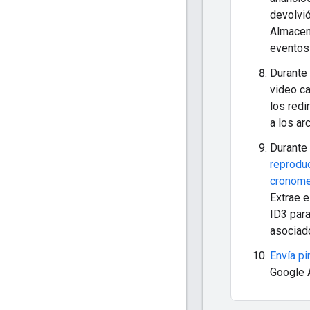
devolvió
Almacen
eventos
Durante 
video c
los red
a los ar
Durante 
reprodu
cronome
Extrae e
ID3 para
asociad
Envía pi
Google 