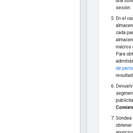
una soli
sesión.
En el c
almacena
cada pau
almacen
macros c
Para ob
admitid
de perí
resultad
Devuelve
segment
publicit
Comien
Sondea 
obtener
anuncio