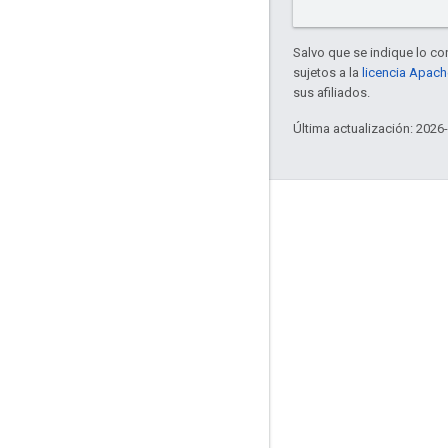
Salvo que se indique lo con
sujetos a la
licencia Apach
sus afiliados.
Última actualización: 2026
Interactúa
Google Developer Program
Google Developer Groups
Google Developer Experts
Accelerators
Google Cloud & NVIDIA