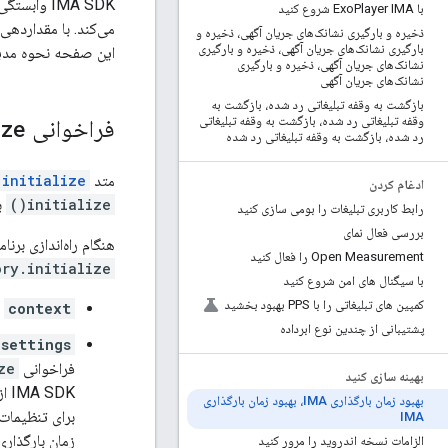
با Exo
Player IMA شروع کنید
ذخیره و بارگیری نشانک‌های جریان آگهی، ذخیره و
بارگیری نشانک‌های جریان آگهی، ذخیره و بارگیری
این صفحه نحوه مدیریت زمان بارگذاری
نشانک‌های جریان آگهی، ذخیره و بارگیری
نشانک‌های جریان آگهی
بازگشت به وقفه تبلیغاتی رد شده، بازگشت به
وقفه تبلیغاتی رد شده، بازگشت به وقفه تبلیغاتی
فراخوانی
ze(
رد شده، بازگشت به وقفه تبلیغاتی رد شده
متد
nitialize()
ادغام کردن
initialize()
به IMA نسخه 
رابط کاربری تبلیغات را بومی سازی کنید
بررسی فعال نمای
هنگام راه‌اندازی برن
Open Measurement را فعال کنید
ry.initialize()
با سیگنال های امن شروع کنید
کمپین های تبلیغاتی را با PPS بهبود بخشید
context
:
پشتیبانی از چندین نوع ابرداده
settings
فراخوانی
e()
بهینه سازی کنید
DK
بهبود زمان بارگذاری IMA، بهبود زمان بارگذاری
برای تنظیمات
IMA
زمان بارگذاری
الزامات نسخه اندروید را مرور کنید