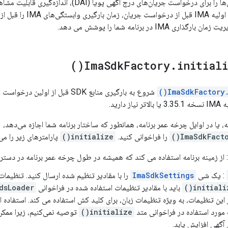
IMA SDK وابستگی‌ها را برای درخواست جریان‌های درج آگ
می‌کند. با مقداردهی اولیه
 IMA در برنامه شما را پوشش می دهد.
)
Ima
Sdk
Factory
.
initiali
ImaSdkFactory.i
شروع به بارگیری منابع SDK قبل از اولین درخواست جریان می کند. برای استفاده
3.35.1 یا بالاتر نیاز دارید.
امه، یا در اوایل چرخه عمر برنامه، همانطور که ساختار برنامه شما اجازه می‌دهد،
ImaSdkFacto
را فراخوانی کنید.
initialize()
پارامترهای زیر را می
 از زمینه برنامه استفاده می کند که همیشه در طول چرخه عمر برنامه در دست
: یک شی
ImaSdkSettings
initializ
باید با مقادیر تنظیمات استفاده شده در فراخوانی
sLoader()
IMA S از این تنظیمات، به ویژه تنظیمات زبان، برای کلید کش استفاده می کند. استفاده 
 مورد استفاده در فراخوانی متد
initialize()
توصیه نمی‌کنیم، زیرا ممک
 آگهی افزایش یابد.