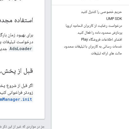
حریم خصوصی را کنترل کنید
استفاده مجدد 
UMP SDK
درخواست رضایت از کاربران اتحادیه اروپا
پردازش محدود داده را فعال کنید
برای بهبود زمان بارگذاری IMA، توصیه می کنیم از
افشای اطلاعات فروشگاه Play
درخواست تبلیغات یا 
خدمات رسانی به کاربران با تبلیغات محدود
AdsLoader
جدید 
حالت های ارائه تبلیغات
قبل از پخش،
اگر قبل از شروع پخ
زودتر فراخوانی کنید. برقراری این تماس بارگی
mManager.init()
جز در مواردی که غیر از این ذک