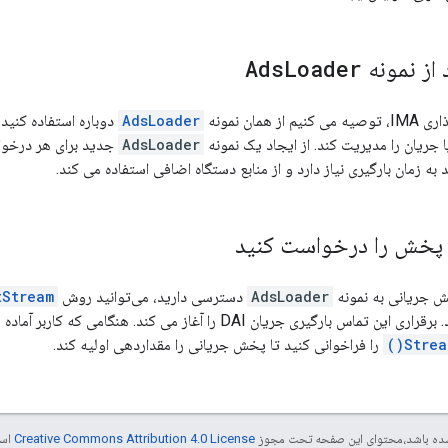
از نمونه
Loader
Ads
 همان نمونه
AdsLoader
دوباره استفاده کنید.
جریان را مدیریت کند. از ایجاد یک نمونه
AdsLoader
جدید برای هر درخوا
به زمان بارگیری نیاز دارد و از منابع دستگاه اضافی استفاده می کند.
 پخش را درخواست کنید
ش جریانی به نمونه
AdsLoader
دسترسی دارید، می‌توانید روش
tream()
ری جریان DAI را آغاز می کند. هنگامی که کاربر آماده شروع پخش استریم است، متد
Strea
را فراخوانی کنید تا پخش جریانی را مقداردهی اولیه کند.
ر شده باشد،‌محتوای این صفحه تحت مجوز
Creative Commons Attribution 4.0 License
است