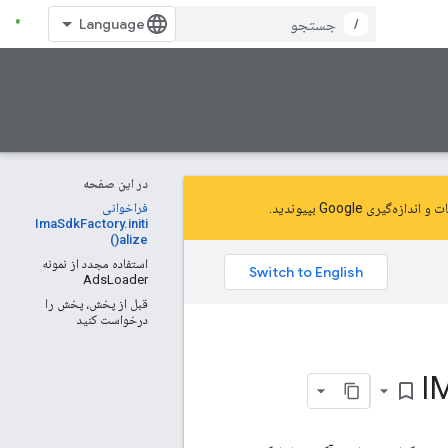
/
در این صفحه
و اندازه‌گیری Google
بپیوندید.
فراخوانی
ImaSdkFactory.initi
alize()
استفاده مجدد از نمونه
AdsLoader
قبل از پخش، پخش را
درخواست کنید
bookmark_border