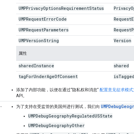
UMPPrivacy
Options
Requirement
Status
Privacy
O
UMPRequest
Error
Code
Request
E
UMPRequest
Parameters
Request
P
UMPVersion
String
Version
属性
shared
Instance
shared
tag
For
Under
Age
Of
Consent
is
Tagge
添加了内部功能，以便在通过“隐私权和消息”
配置意见征求模式
API。
UMPDebugGeog
-
为了支持在受监管的美国州进行测试，我们向
UMPDebugGeographyRegulatedUSState
UMPDebugGeographyOther