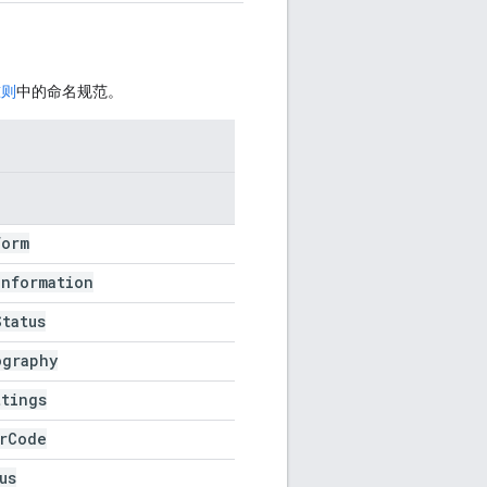
准则
中的命名规范。
Form
Information
Status
ography
ttings
r
Code
us