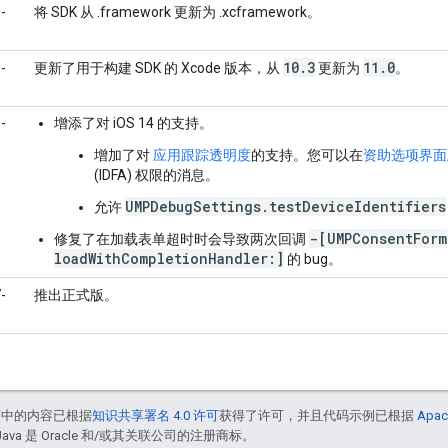
-
将 SDK 从 .framework 更新为 .xcframework。
10
.
3
11
.
0
-
更新了用于构建 SDK 的 Xcode 版本，从
更新为
。
-
增添了对 iOS 14 的支持。
增加了对
应用跟踪透明度
的支持。您可以在
资助选项界面
(IDFA) 权限的消息。
UMPDebugSettings.testDeviceIdentifiers
允许
-[UMPConsentForm
修复了在加载表单超时时会导致两次回调
loadWithCompletionHandler:]
的 bug。
-
推出正式版。
面中的内容已根据
知识共享署名 4.0 许可
获得了许可，并且代码示例已根据
Apac
Java 是 Oracle 和/或其关联公司的注册商标。