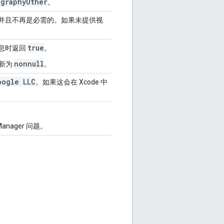
ographyOther
。
l，并且不再是必需的。如果未提供视
true
消息时返回
。
nonnull
新为
。
oogle LLC
。如果这会在 Xcode 中
 Manager 问题。