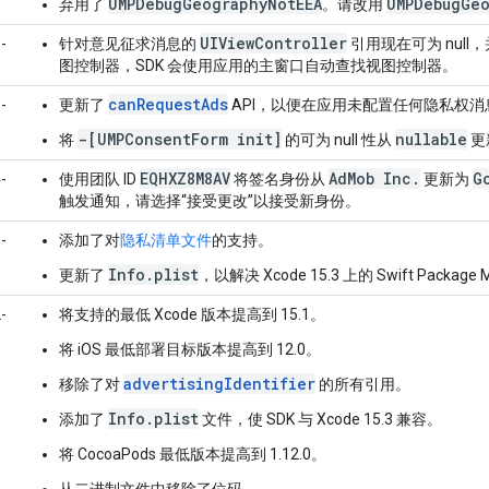
UMPDebugGeographyNotEEA
UMPDebugGe
弃用了
。请改用
UIViewController
-
针对意见征求消息的
引用现在可为 nul
图控制器，SDK 会使用应用的主窗口自动查找视图控制器。
canRequestAds
-
更新了
API，以便在应用未配置任何隐私权
-[UMPConsentForm init]
nullable
将
的可为 null 性从
更
EQHXZ8M8AV
AdMob Inc.
G
-
使用团队 ID
将签名身份从
更新为
触发通知，请选择“接受更改”以接受新身份。
-
添加了对
隐私清单文件
的支持。
Info.plist
更新了
，以解决 Xcode 15.3 上的 Swift Package
-
将支持的最低 Xcode 版本提高到 15.1。
将 iOS 最低部署目标版本提高到 12.0。
advertisingIdentifier
移除了对
的所有引用。
Info.plist
添加了
文件，使 SDK 与 Xcode 15.3 兼容。
将 CocoaPods 最低版本提高到 1.12.0。
从二进制文件中移除了位码。