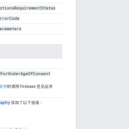
ptions
Requirement
Status
rror
Code
arameters
d
For
Under
Age
Of
Consent
支持
时调用 Firebase 意见征求
raphy
添加了以下选项：