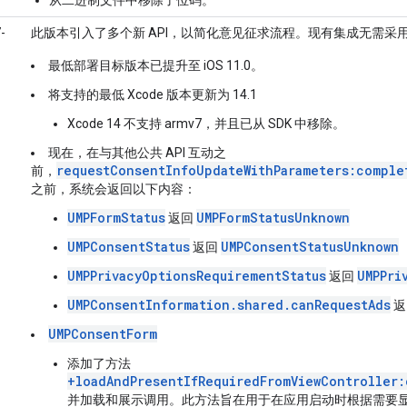
-
此版本引入了多个新 API，以简化意见征求流程。现有集成无需采用这
最低部署目标版本已提升至 iOS 11.0。
将支持的最低 Xcode 版本更新为 14.1
Xcode 14 不支持 armv7，并且已从 SDK 中移除。
现在，在与其他公共 API 互动之
requestConsentInfoUpdateWithParameters:comple
前，
之前，系统会返回以下内容：
UMPFormStatus
UMPFormStatusUnknown
返回
UMPConsentStatus
UMPConsentStatusUnknown
返回
UMPPrivacyOptionsRequirementStatus
UMPPri
返回
UMPConsentInformation.shared.canRequestAds
返
UMPConsentForm
添加了方法
+loadAndPresentIfRequiredFromViewController:
并加载和展示调用。此方法旨在用于在应用启动时根据需要