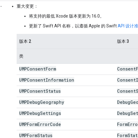
-
重大变更
：
将支持的最低 Xcode 版本更新为 16.0。
更新了 Swift API 名称，以遵循 Apple 的 Swift
API 设计
版本 2
版本 3
类
UMPConsent
Form
Consent
UMPConsent
Information
Consent
UMPConsent
Status
Consent
UMPDebug
Geography
Debug
Ge
UMPDebug
Settings
Debug
Se
UMPForm
Error
Code
Form
Erro
UMPForm
Status
Form
Stat