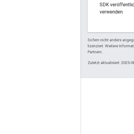
SDK veröffentli
verwenden.
Sofern nicht anders angege
lizenziert. Weitere Informa
Partnern.
Zuletzt aktualisiert: 2025-0
Engagieren
Google Developer Program
Google Developer Groups
Google Developer Experts
Accelerators