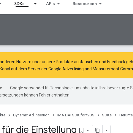
SDKs
APIs
Ressourcen
 anderen Nutzern über unsere Produkte austauschen und Feedback gebe
Kanal auf dem Server der
Google Advertising and Measurement Comm
Google verwendet KI-Technologie, um Inhalte in Ihre bevorzugte 
ersetzungen können Fehler enthalten.
kte
Dynamic Ad Insertion
IMA DAI SDK for tvOS
SDKs
Herunte
 für die Einstellung
bookmark_border