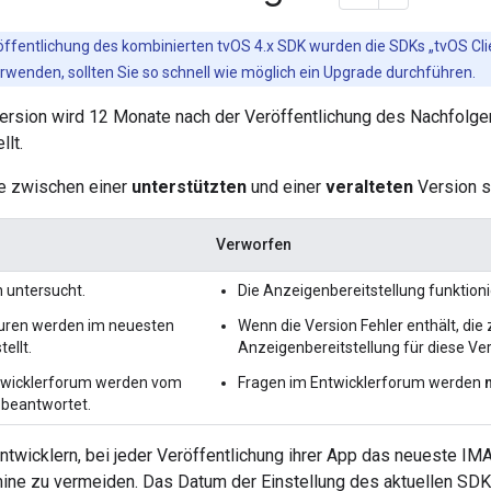
öffentlichung des kombinierten tvOS 4.x SDK wurden die SDKs „tvOS Clien
rwenden, sollten Sie so schnell wie möglich ein Upgrade durchführen.
rsion wird 12 Monate nach der Veröffentlichung des Nachfolgers
llt.
e zwischen einer
unterstützten
und einer
veralteten
Version s
Verworfen
 untersucht.
Die Anzeigenbereitstellung funktionie
turen werden im neuesten
Wenn die Version Fehler enthält, die
ellt.
Anzeigenbereitstellung für diese Vers
twicklerforum werden vom
Fragen im Entwicklerforum werden
beantwortet.
ntwicklern, bei jeder Veröffentlichung ihrer App das neueste I
mine zu vermeiden. Das Datum der Einstellung des aktuellen SDK 