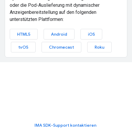
oder die Pod-Auslieferung mit dynamischer
Anzeigenbereitstellung auf den folgenden
unterstützten Plattformen:
HTML5
Android
iOS
tvOS
Chromecast
Roku
Support anfragen
Wenn Sie Fragen zur Implementierung der dynamischen
Anzeigenbereitstellung haben oder Probleme auftreten,
wenden Sie sich an Ihren Account Manager oder an den
IMA SDK-Support.
IMA SDK-Support kontaktieren