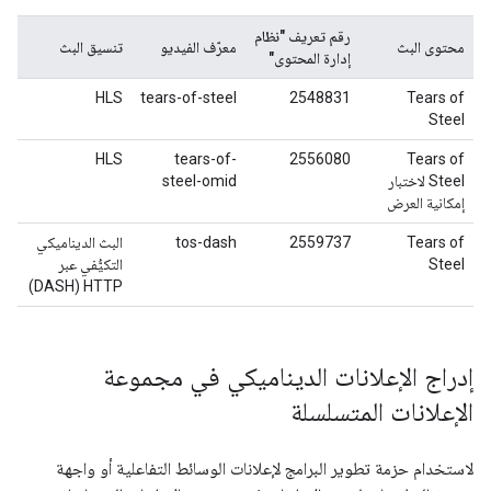
رقم تعريف "نظام
محتوى البث
معرّف الفيديو
تنسيق البث
إدارة المحتوى"
HLS
tears-of-steel
2548831
Tears of
Steel
HLS
tears-of-
2556080
Tears of
Steel لاختبار
steel-omid
إمكانية العرض
Tears of
2559737
tos-dash
البث الديناميكي
Steel
التكيُّفي عبر
HTTP ‏(DASH)
إدراج الإعلانات الديناميكي في مجموعة
الإعلانات المتسلسلة
لاستخدام حزمة تطوير البرامج لإعلانات الوسائط التفاعلية أو واجهة