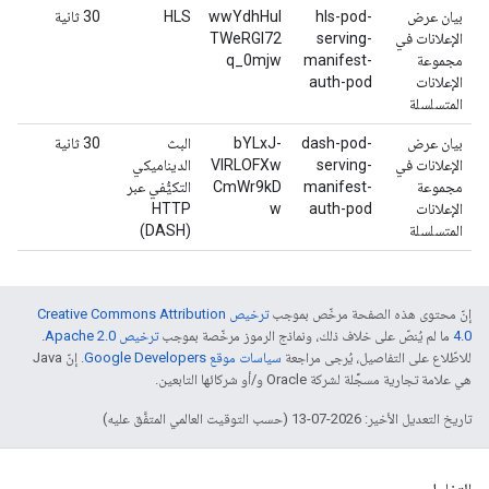
بيان عرض
hls-pod-
wwYdhHuI
HLS
‫30 ثانية
الإعلانات في
serving-
TWeRGl72
مجموعة
manifest-
q_0mjw
الإعلانات
auth-pod
المتسلسلة
بيان عرض
dash-pod-
bYLxJ-
البث
‫30 ثانية
الإعلانات في
serving-
VIRLOFXw
الديناميكي
مجموعة
manifest-
CmWr9kD
التكيُّفي عبر
الإعلانات
auth-pod
w
HTTP
المتسلسلة
‏(DASH)
إنّ محتوى هذه الصفحة مرخّص بموجب
ترخيص Creative Commons Attribution
4.0‏
ما لم يُنصّ على خلاف ذلك، ونماذج الرموز مرخّصة بموجب
ترخيص Apache 2.0‏
.
للاطّلاع على التفاصيل، يُرجى مراجعة
سياسات موقع Google Developers‏
. إنّ Java
هي علامة تجارية مسجَّلة لشركة Oracle و/أو شركائها التابعين.
تاريخ التعديل الأخير: 2026-07-13 (حسب التوقيت العالمي المتفَّق عليه)