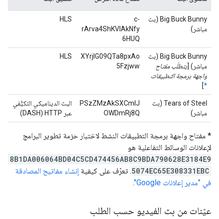
Big Buck Bunny (بث
c-
HLS
مباشر)
rArva4ShKVIAkNfy
6HUQ
Big Buck Bunny (بث
XYrjlG09QTa8pxAo
HLS
مباشر) [
يتطلّب مفتاح
5Fzjww
واجهة برمجة التطبيقات
]
*
Tears of Steel (بث
PSzZMzAkSXCmlJ
البث الديناميكي التكيُّفي
مباشر)
OWDmRj8Q
عبر HTTP ‏(DASH)
* مفتاح واجهة برمجة التطبيقات النشط لاختبار حزمة تطوير البرامج
لإعلانات الوسائط التفاعلية هو
8B1DA006064BD04C5CD474456AB8C9BDA790628E3184E9
5074EC65E308331EBC
. تعرّف على كيفية
إنشاء مفاتيح المصادقة
في "مدير إعلانات Google"
.
عيّنات من بث الفيديو حسب الطلب