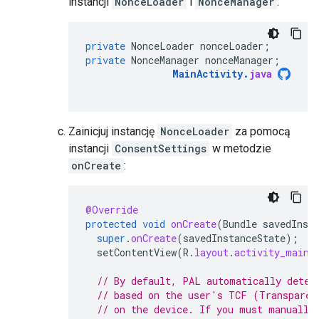
instancji
NonceLoader
i
NonceManager
:
private
NonceLoader
nonceLoader
;
private
NonceManager
nonceManager
;
MainActivity
.
java
Zainicjuj instancję
NonceLoader
za pomocą
instancji
ConsentSettings
w metodzie
onCreate
:
@Override
protected
void
onCreate
(
Bundle
savedInst
super
.
onCreate
(
savedInstanceState
);
setContentView
(
R
.
layout
.
activity_main
)
// By default, PAL automatically deter
// based on the user's TCF (Transparen
// on the device. If you must manually