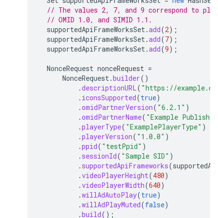
Set
supportedApiFrameWorksSet
=
new
HashSet
// The values 2, 7, and 9 correspond to pla
// OMID 1.0, and SIMID 1.1.
supportedApiFrameWorksSet
.
add
(
2
);
supportedApiFrameWorksSet
.
add
(
7
);
supportedApiFrameWorksSet
.
add
(
9
);
NonceRequest
nonceRequest
=
NonceRequest
.
builder
()
.
descriptionURL
(
"https://example.co
.
iconsSupported
(
true
)
.
omidPartnerVersion
(
"6.2.1"
)
.
omidPartnerName
(
"Example Publisher
.
playerType
(
"ExamplePlayerType"
)
.
playerVersion
(
"1.0.0"
)
.
ppid
(
"testPpid"
)
.
sessionId
(
"Sample SID"
)
.
supportedApiFrameworks
(
supportedAp
.
videoPlayerHeight
(
480
)
.
videoPlayerWidth
(
640
)
.
willAdAutoPlay
(
true
)
.
willAdPlayMuted
(
false
)
.
build
();