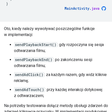
}
MainActivity
.
java
Oto, kiedy należy wywoływać poszczególne funkcje
w implementacji:
sendPlaybackStart()
: gdy rozpoczyna się sesja
odtwarzania filmu;
sendPlaybackEnd()
: po zakończeniu sesji
odtwarzania filmu;
sendAdClick()
: za każdym razem, gdy widz kliknie
reklamę;
sendAdTouch()
: przy każdej interakcji dotykowej
z odtwarzaczem;
Na potrzeby testowania dołącz metody obsługi zdarzeń do
zdarzeń kliknięcia przycisku. W implementacji produkcyjnej