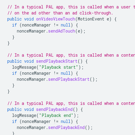
// In a typical PAL app, this is called when a user 
// on the ad other than an ad click-through.
public
void
onVideoViewTouch
(
MotionEvent
e
)
{
if
(
nonceManager
!=
null
)
{
nonceManager
.
sendAdTouch
(
e
);
}
}
// In a typical PAL app, this is called when a conte
public
void
sendPlaybackStart
()
{
logMessage
(
"Playback start"
);
if
(
nonceManager
!=
null
)
{
nonceManager
.
sendPlaybackStart
();
}
}
// In a typical PAL app, this is called when a conte
public
void
sendPlaybackEnd
()
{
logMessage
(
"Playback end"
);
if
(
nonceManager
!=
null
)
{
nonceManager
.
sendPlaybackEnd
();
}