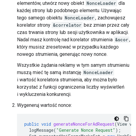
elementów, utwórz nowy obiekt
NonceLoader
dla
każdej strony lub podobnego elementu. Używając
tego samego obiektu
NonceLoader
, zachowujesz
korelator strony
&correlator
bez zmian przez cały
czas trwania strony lub sesji użytkownika w aplikacji.
Nadal masz kontrolę nad korelator strumienia
&scor
,
który musisz zresetować w przypadku każdego
nowego strumienia, generując nowy nonce.
Wszystkie żądania reklamy w tym samym strumieniu
muszą mieć tę samą instancję
NonceLoader
i wartość korelatora strumienia, aby można było
korzystać z funkcji ograniczenia liczby wyświetleń
i wykluczenia konkurencji.
Wygeneruj wartość nonce:
public
void
generateNonceForAdRequest
(
View
vi
logMessage
(
"Generate Nonce Request"
);