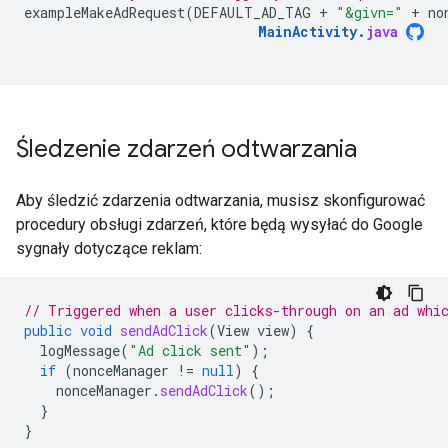
exampleMakeAdRequest
(
DEFAULT_AD_TAG
+
"&givn="
+
no
MainActivity
.
java
Śledzenie zdarzeń odtwarzania
Aby śledzić zdarzenia odtwarzania, musisz skonfigurować
procedury obsługi zdarzeń, które będą wysyłać do Google
sygnały dotyczące reklam:
// Triggered when a user clicks-through on an ad whi
public
void
sendAdClick
(
View
view
)
{
logMessage
(
"Ad click sent"
);
if
(
nonceManager
!=
null
)
{
nonceManager
.
sendAdClick
();
}
}