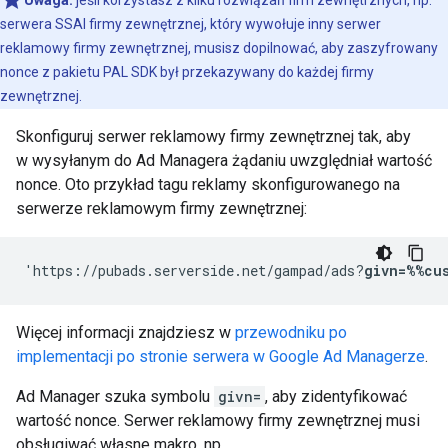
Uwaga:
jeśli korzystasz z kilku rozwiązań firm zewnętrznych, np.
serwera SSAI firmy zewnętrznej, który wywołuje inny serwer
reklamowy firmy zewnętrznej, musisz dopilnować, aby zaszyfrowany
nonce z pakietu PAL SDK był przekazywany do każdej firmy
zewnętrznej.
Skonfiguruj serwer reklamowy firmy zewnętrznej tak, aby
w wysyłanym do Ad Managera żądaniu uwzględniał wartość
nonce. Oto przykład tagu reklamy skonfigurowanego na
serwerze reklamowym firmy zewnętrznej:
'https://pubads.serverside.net/gampad/ads?
givn=%%cu
Więcej informacji znajdziesz w
przewodniku po
implementacji po stronie serwera w Google Ad Managerze
.
Ad Manager szuka symbolu
givn=
, aby zidentyfikować
wartość nonce. Serwer reklamowy firmy zewnętrznej musi
obsługiwać własne makro, np.