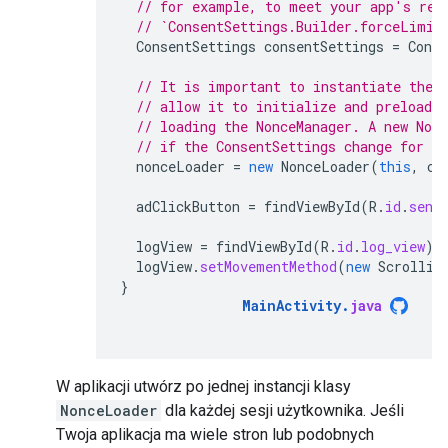
// for example, to meet your app's req
// `ConsentSettings.Builder.forceLimit
ConsentSettings
consentSettings
=
Conse
// It is important to instantiate the 
// allow it to initialize and preload d
// loading the NonceManager. A new Non
// if the ConsentSettings change for th
nonceLoader
=
new
NonceLoader
(
this
,
co
adClickButton
=
findViewById
(
R
.
id
.
send
logView
=
findViewById
(
R
.
id
.
log_view
);
logView
.
setMovementMethod
(
new
Scrollin
}
MainActivity
.
java
W aplikacji utwórz po jednej instancji klasy
NonceLoader
dla każdej sesji użytkownika. Jeśli
Twoja aplikacja ma wiele stron lub podobnych