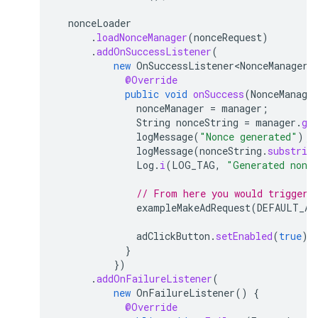
nonceLoader
.
loadNonceManager
(
nonceRequest
)
.
addOnSuccessListener
(
new
OnSuccessListener<NonceManager>
@Override
public
void
onSuccess
(
NonceManage
nonceManager
=
manager
;
String
nonceString
=
manager
.
ge
logMessage
(
"Nonce generated"
);
logMessage
(
nonceString
.
substrin
Log
.
i
(
LOG_TAG
,
"Generated nonc
// From here you would trigger 
exampleMakeAdRequest
(
DEFAULT_AD
adClickButton
.
setEnabled
(
true
);
}
})
.
addOnFailureListener
(
new
OnFailureListener
()
{
@Override