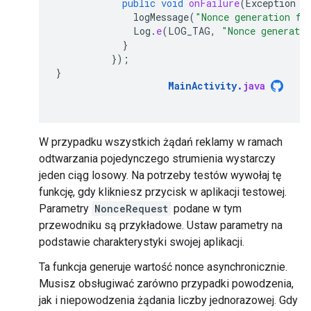
public
void
onFailure
(
Exception
e
logMessage
(
"Nonce generation fa
Log
.
e
(
LOG_TAG
,
"Nonce generati
}
});
}
MainActivity
.
java
W przypadku wszystkich żądań reklamy w ramach
odtwarzania pojedynczego strumienia wystarczy
jeden ciąg losowy. Na potrzeby testów wywołaj tę
funkcję, gdy klikniesz przycisk w aplikacji testowej.
Parametry
NonceRequest
podane w tym
przewodniku są przykładowe. Ustaw parametry na
podstawie charakterystyki swojej aplikacji.
Ta funkcja generuje wartość nonce asynchronicznie.
Musisz obsługiwać zarówno przypadki powodzenia,
jak i niepowodzenia żądania liczby jednorazowej. Gdy