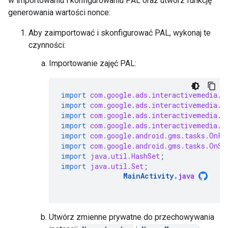
w importowaniu i konfigurowaniu PAL oraz utwórz funkcję
generowania wartości nonce:
Aby zaimportować i skonfigurować PAL, wykonaj te
czynności:
Importowanie zajęć PAL:
import
com.google.ads.interactivemedia.p
import
com.google.ads.interactivemedia.p
import
com.google.ads.interactivemedia.p
import
com.google.ads.interactivemedia.p
import
com.google.android.gms.tasks.OnFa
import
com.google.android.gms.tasks.OnSu
import
java.util.HashSet
;
import
java.util.Set
;
MainActivity
.
java
Utwórz zmienne prywatne do przechowywania