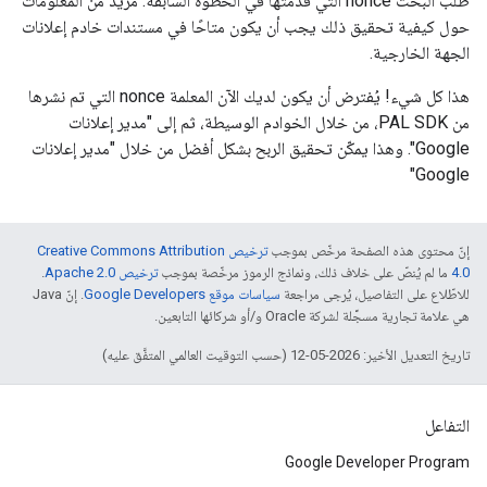
طلب البحث nonce التي قدمتها في الخطوة السابقة. مزيد من المعلومات
حول كيفية تحقيق ذلك يجب أن يكون متاحًا في مستندات خادم إعلانات
الجهة الخارجية.
هذا كل شيء! يُفترض أن يكون لديك الآن المعلمة nonce التي تم نشرها
من PAL SDK، من خلال الخوادم الوسيطة، ثم إلى "مدير إعلانات
Google". وهذا يمكّن تحقيق الربح بشكل أفضل من خلال "مدير إعلانات
Google"
إنّ محتوى هذه الصفحة مرخّص بموجب
ترخيص Creative Commons Attribution
4.0‏
ما لم يُنصّ على خلاف ذلك، ونماذج الرموز مرخّصة بموجب
ترخيص Apache 2.0‏
.
للاطّلاع على التفاصيل، يُرجى مراجعة
سياسات موقع Google Developers‏
. إنّ Java
هي علامة تجارية مسجَّلة لشركة Oracle و/أو شركائها التابعين.
تاريخ التعديل الأخير: 2026-05-12 (حسب التوقيت العالمي المتفَّق عليه)
التفاعل
Google Developer Program