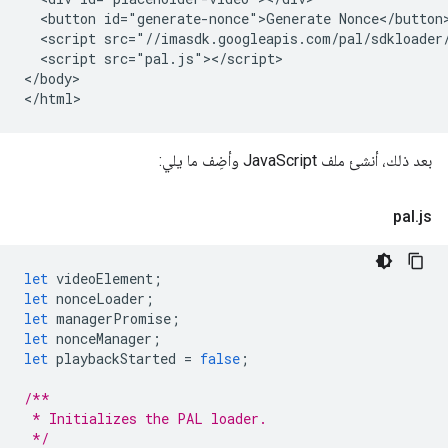
  <button id="generate-nonce">Generate Nonce</button>
  <script src="//imasdk.googleapis.com/pal/sdkloader/
  <script src="pal.js"></script>

</body>

بعد ذلك، أنشئ ملف JavaScript وأضِف ما يلي:
pal
.
js
let
videoElement
;
let
nonceLoader
;
let
managerPromise
;
let
nonceManager
;
let
playbackStarted
=
false
;
/**
 * Initializes the PAL loader.
 */