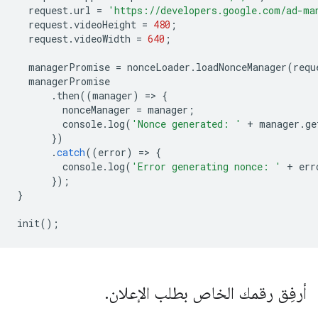
request
.
url
=
'https://developers.google.com/ad-ma
request
.
videoHeight
=
480
;
request
.
videoWidth
=
640
;
managerPromise
=
nonceLoader
.
loadNonceManager
(
requ
managerPromise
.
then
((
manager
)
=
>
{
nonceManager
=
manager
;
console
.
log
(
'Nonce generated: '
+
manager
.
ge
})
.
catch
((
error
)
=
>
{
console
.
log
(
'Error generating nonce: '
+
err
});
}
init
();
أرفِق رقمك الخاص بطلب الإعلان
.