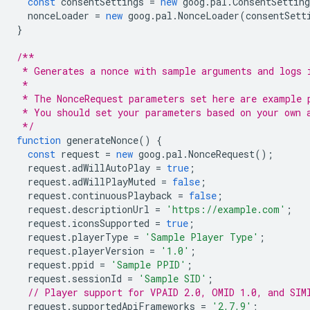
const
consentSettings
=
new
goog
.
pal
.
ConsentSetting
nonceLoader
=
new
goog
.
pal
.
NonceLoader
(
consentSett
}
/**
 * Generates a nonce with sample arguments and logs 
 *
 * The NonceRequest parameters set here are example 
 * You should set your parameters based on your own 
 */
function
generateNonce
()
{
const
request
=
new
goog
.
pal
.
NonceRequest
();
request
.
adWillAutoPlay
=
true
;
request
.
adWillPlayMuted
=
false
;
request
.
continuousPlayback
=
false
;
request
.
descriptionUrl
=
'https://example.com'
;
request
.
iconsSupported
=
true
;
request
.
playerType
=
'Sample Player Type'
;
request
.
playerVersion
=
'1.0'
;
request
.
ppid
=
'Sample PPID'
;
request
.
sessionId
=
'Sample SID'
;
// Player support for VPAID 2.0, OMID 1.0, and SIM
request
.
supportedApiFrameworks
=
'2,7,9'
;