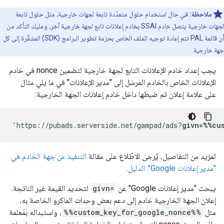
ملاحظة:
في حال استخدام حلول متعدّدة تابعة لجهات خارجية، مثل حلول تابعة
لجهات خارجية يتصل خادم SSAI بخادم إعلانات تابع لجهة خارجية آخر، وعليك التأكد من
أن قائمة PAL تتم إعادة توجيه الملف الخاص بحزمة تطوير البرامج (SDK) المشفَّرة إلى كل
جهة خارجية.
يجب إعداد خادم الإعلانات التابع لجهة خارجية لتضمين nonce في خادم
الإعلانات الخاص بالخادم المرسَل إلى "مدير الإعلانات" في ما يلي مثال
على علامة إعلان تم ضبطها داخل خادم إعلانات الجهة الخارجية:
'https://pubads.serverside.net/gampad/ads?
givn=%%cu
لمزيد من التفاصيل، يُرجى الاطّلاع على مقالة
التنفيذ من جهة الخادم في
"مدير إعلانات Google". الدليل
.
يبحث "مدير إعلانات Google" عن
givn=
لتحديد القيمة غير الناتجة.
إعلان الجهة الخارجية خادم إلى دعم بعض وحدات الماكرو الخاصة به،
مثل
%%custom_key_for_google_nonce%%
، واستبداله بمَعلمة