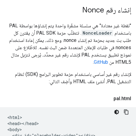
إنشاء رقم Nonce
"نقطة غير معتادة" هي سلسلة مشفّرة واحدة يتم إنشاؤها بواسطة PAL
باستخدام
NonceLoader
. تتطلّب حزمة PAL SDK أن يقترن كل
طلب بث جديد بحزمة تم إنشاء nonce. ومع ذلك، يمكن إعادة استخدام
nonces في طلبات الإعلان المتعددة ضمن البث نفسه. للاطّلاع على
نموذج تطبيق يستخدم PAL لإنشاء رقم غير محدَّد، يُرجى تنزيل مثال
HTML5 من
GitHub
.
لإنشاء رقم غير أساسي باستخدام حزمة تطوير البرامج (SDK) لنظام
التشغيل PAL، أنشئ ملف HTML وأضِف التالي:
pal
.
html
<html>

<head></head>

<body>

  <div id="placeholder-video"></div>
