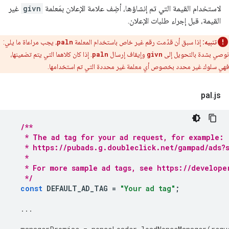
لاستخدام القيمة التي تم إنشاؤها، أضِف علامة الإعلان بمَعلمة
givn
غير
القيمة، قبل إجراء طلبات الإعلان.
تنبيه:
إذا سبق أن قدّمت رقم غير خاص باستخدام المعلمة
paln
، يجب مراعاة ما يلي:
نوصي بشدة بالتحويل إلى
givn
وإيقاف إرسال
paln
. إذا كان كلاهما التي يتم تضمينها،
فهي سلوك غير محدد بخصوص أي معلمة غير محددة التي تم استخدامها.
pal
.
js
/**
   * The ad tag for your ad request, for example:
   * https://pubads.g.doubleclick.net/gampad/ads?s
   *
   * For more sample ad tags, see https://develope
   */
const
DEFAULT_AD_TAG
=
"Your ad tag"
;
...