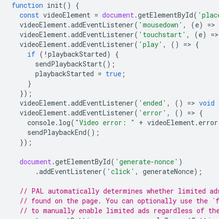
function
init
()
{
const
videoElement
=
document
.
getElementById
(
'plac
videoElement
.
addEventListener
(
'mousedown'
,
(
e
)
=
>
videoElement
.
addEventListener
(
'touchstart'
,
(
e
)
=
>
videoElement
.
addEventListener
(
'play'
,
()
=
>
{
if
(
!
playbackStarted
)
{
sendPlaybackStart
();
playbackStarted
=
true
;
}
});
videoElement
.
addEventListener
(
'ended'
,
()
=
>
void
videoElement
.
addEventListener
(
'error'
,
()
=
>
{
console
.
log
(
"Video error: "
+
videoElement
.
error
sendPlaybackEnd
();
});
document
.
getElementById
(
'generate-nonce'
)
.
addEventListener
(
'click'
,
generateNonce
);
// PAL automatically determines whether limited ad
// found on the page. You can optionally use the `
// to manually enable limited ads regardless of th