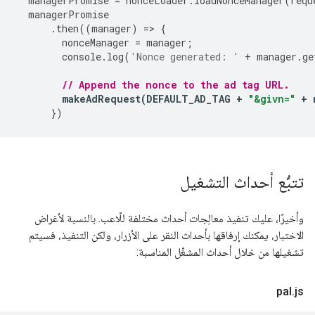
managerPromise
=
nonceLoader
.
loadNonceManager
(
requ
managerPromise
.
then
((
manager
)
=
>
{
nonceManager
=
manager
;
console
.
log
(
'Nonce generated: '
+
manager
.
ge
// Append the nonce to the ad tag URL.
makeAdRequest
(
DEFAULT_AD_TAG
+
"&givn="
+
})
تتبُّع أحداث التشغيل
وأخيرًا، عليك تنفيذ معالِجات أحداث مختلفة للّاعب. بالنسبة لأغراض
الاختبار، يمكنك إرفاقها بأحداث النقر على الأزرار، ولكن التنفيذ، فسيتم
تشغيلها من خلال أحداث المشغّل المناسبة:
pal
.
js