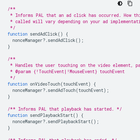
/**
 * Informs PAL that an ad click has occurred. How th
 * called will vary depending on your ad implementat
 */
function
sendAdClick
()
{
nonceManager
?
.
sendAdClick
();
}
/**
 * Handles the user touching on the video element, p
 * @param {!TouchEvent|!MouseEvent} touchEvent
 */
function
onVideoTouch
(
touchEvent
)
{
nonceManager
?
.
sendAdTouch
(
touchEvent
);
}
/** Informs PAL that playback has started. */
function
sendPlaybackStart
()
{
nonceManager
?
.
sendPlaybackStart
();
}