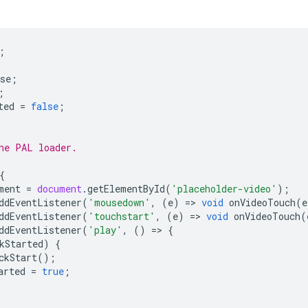
;
se
;
;
ted
=
false
;
he PAL loader.
{
ment
=
document
.
getElementById
(
'placeholder-video'
);
ddEventListener
(
'mousedown'
,
(
e
)
=
>
void
onVideoTouch
(
e
ddEventListener
(
'touchstart'
,
(
e
)
=
>
void
onVideoTouch
(
ddEventListener
(
'play'
,
()
=
>
{
kStarted
)
{
ckStart
();
arted
=
true
;