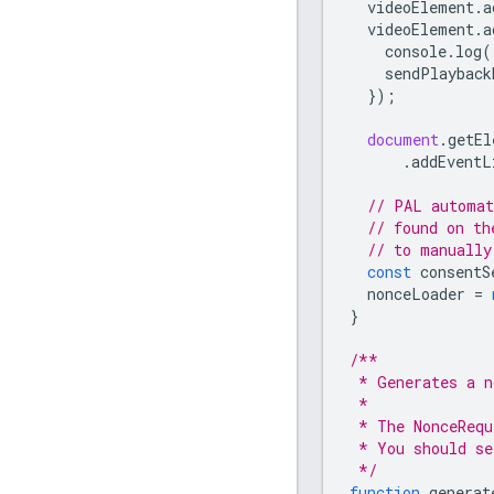
videoElement
.
a
videoElement
.
a
console
.
log
(
sendPlayback
});
document
.
getEl
.
addEventL
// PAL automat
// found on th
// to manually
const
consentS
nonceLoader
=
}
/**
 * Generates a n
 *
 * The NonceRequ
 * You should se
 */
function
generat