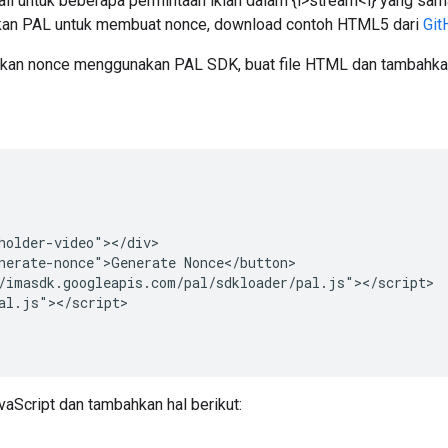
i untuk beberapa permintaan iklan dalam {i>stream<i} yang sama
an PAL untuk membuat nonce, download contoh HTML5 dari
Git
kan nonce menggunakan PAL SDK, buat file HTML dan tambahkan 
holder-video"></div>

nerate-nonce">Generate Nonce</button>

/imasdk.googleapis.com/pal/sdkloader/pal.js"></script>

al.js"></script>

avaScript dan tambahkan hal berikut: