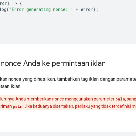
ror
)
=
>
{
log
(
'Error generating nonce: '
+
error
);
 nonce Anda ke permintaan iklan
an nonce yang dihasilkan, tambahkan tag iklan dengan paramet
aan iklan.
elumnya Anda memberikan nonce menggunakan parameter
paln
, san
iriman
paln
. Jika keduanya disertakan, perilaku yang tidak terdefinis