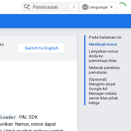
/
Pada halaman ini
ke
Membuat nonce
Lampirkan nonce
Anda ke
permintaan iklan
Melacak peristiwa
pemutaran
(Opsional)
Mengirim sinyal
Google Ad
Manager melalui
server iklan pihak
ketiga
eLoader
. PAL SDK
asilkan. Namun, nonce dapat