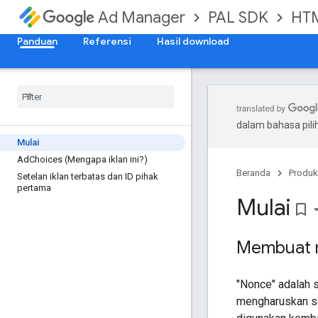
PAL SDK
HT
Ad Manager
Panduan
Referensi
Hasil download
dalam bahasa pil
Mulai
Ad
Choices (Mengapa iklan ini?)
Beranda
Produk
Setelan iklan terbatas dan ID pihak
pertama
Mulai
bookmark_border
Membuat 
"Nonce" adalah 
mengharuskan se