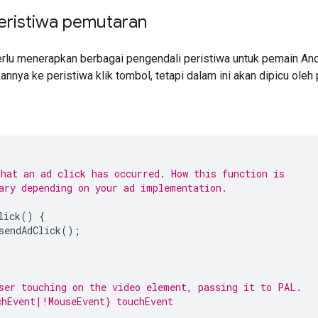
eristiwa pemutaran
perlu menerapkan berbagai pengendali peristiwa untuk pemain And
nnya ke peristiwa klik tombol, tetapi dalam ini akan dipicu oleh
hat an ad click has occurred. How this function is
ary depending on your ad implementation.
lick
()
{
sendAdClick
();
ser touching on the video element, passing it to PAL.
hEvent|!MouseEvent} touchEvent