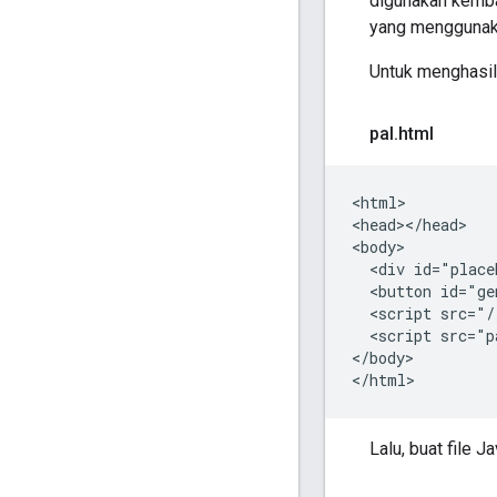
digunakan kembal
yang menggunak
Untuk menghasil
pal
.
html
<html>

<head></head>

<body>

  <div id="place
  <button id="ge
  <script src="/
  <script src="p
</body>

Lalu, buat file J