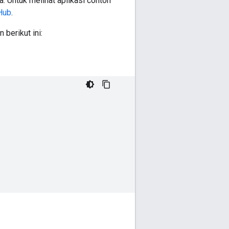
. Untuk melihat aplikasi contoh
Hub
.
berikut ini: