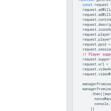
const
request
request
.
adWill
request
.
adWill
request
.
contin
request
.
descri
request
.
iconsS
request
.
player
request
.
player
request
.
ppid
=
request
.
sessio
// Player supp
request
.
suppor
request
.
url
=
request
.
videoH
request
.
videoW
managerPromise
managerPromise
.
then
((
man
nonceMan
console
.
})