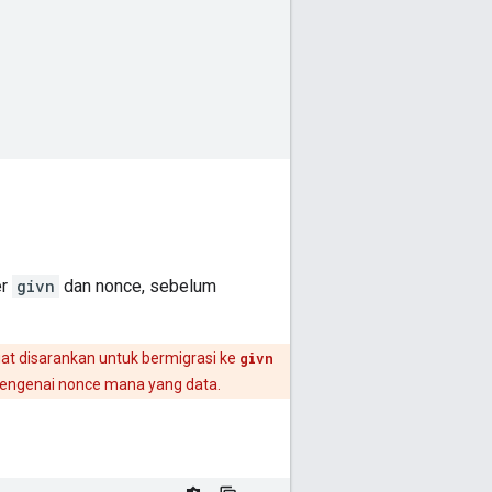
er
givn
dan nonce, sebelum
gat disarankan untuk bermigrasi ke
givn
i mengenai nonce mana yang data.