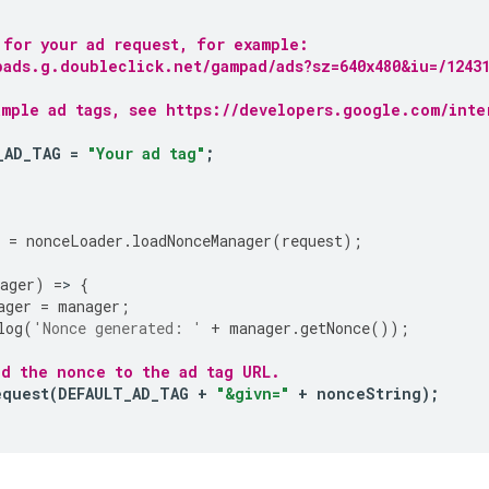
 for your ad request, for example:
bads.g.doubleclick.net/gampad/ads?sz=640x480&iu=/1243
ample ad tags, see https://developers.google.com/inte
_AD_TAG
=
"Your ad tag"
;
=
nonceLoader
.
loadNonceManager
(
request
);
ager
)
=
>
{
ager
=
manager
;
log
(
'Nonce generated: '
+
manager
.
getNonce
());
nd the nonce to the ad tag URL.
equest
(
DEFAULT_AD_TAG
+
"&givn="
+
nonceString
);