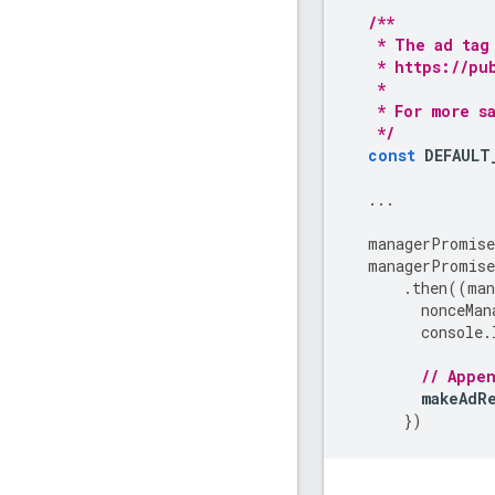
/**
   * The ad tag
   * https://pu
   *
   * For more s
   */
const
DEFAULT
...
managerPromise
managerPromise
.
then
((
man
nonceMan
console
.
// Appe
makeAdR
})