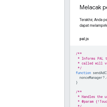
Melacak p
Terakhir, Anda 
dapat melampirka
pal
.
js
/**
 * Informs PAL t
 * called will v
 */
function
sendAdC
nonceManager
?
.
}
/**
 * Handles the u
 * @param {!Touc
 */