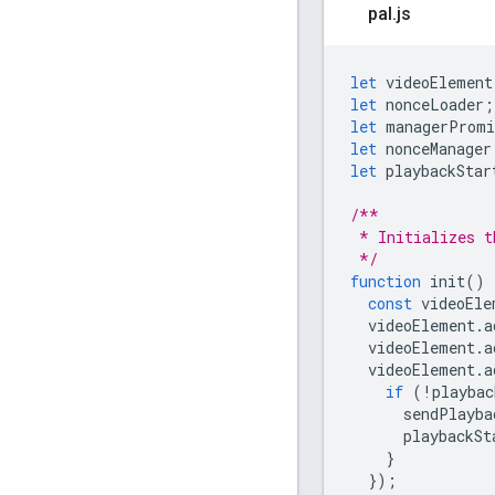
pal
.
js
let
videoElement
let
nonceLoader
;
let
managerPromi
let
nonceManager
let
playbackStar
/**
 * Initializes t
 */
function
init
()
const
videoEle
videoElement
.
a
videoElement
.
a
videoElement
.
a
if
(
!
playbac
sendPlayba
playbackSt
}
});