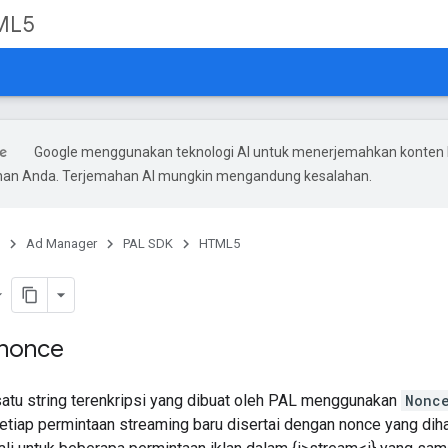
ML5
Google menggunakan teknologi AI untuk menerjemahkan konten 
ihan Anda. Terjemahan AI mungkin mengandung kesalahan.
Ad Manager
PAL SDK
HTML5
nonce
satu string terenkripsi yang dibuat oleh PAL menggunakan
Nonc
tiap permintaan streaming baru disertai dengan nonce yang dih