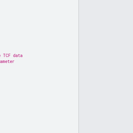
;
e TCF data
rameter