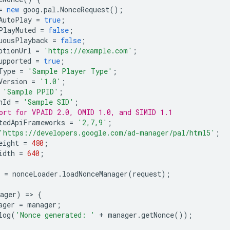
=
new
goog
.
pal
.
NonceRequest
();
AutoPlay
=
true
;
PlayMuted
=
false
;
uousPlayback
=
false
;
ptionUrl
=
'https://example.com'
;
upported
=
true
;
Type
=
'Sample Player Type'
;
Version
=
'1.0'
;
'Sample PPID'
;
nId
=
'Sample SID'
;
ort for VPAID 2.0, OMID 1.0, and SIMID 1.1
tedApiFrameworks
=
'2,7,9'
;
'https://developers.google.com/ad-manager/pal/html5'
;
eight
=
480
;
idth
=
640
;
=
nonceLoader
.
loadNonceManager
(
request
);
ager
)
=
>
{
ager
=
manager
;
log
(
'Nonce generated: '
+
manager
.
getNonce
());