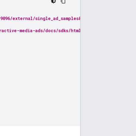
19096/external/single_ad_samples&ciu_szs=300x250&impl=
ractive-media-ads/docs/sdks/html5/client-side/tags