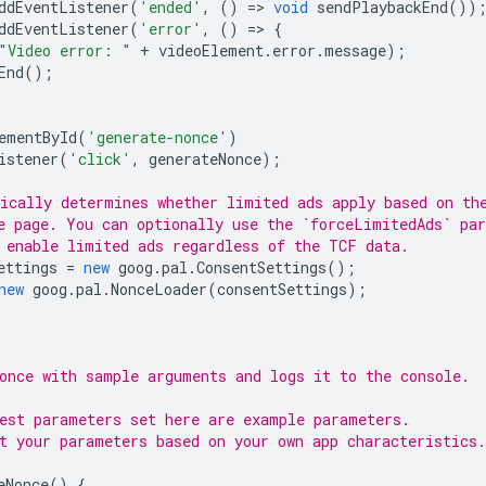
ddEventListener
(
'ended'
,
()
=
>
void
sendPlaybackEnd
())
ddEventListener
(
'error'
,
()
=
>
{
"Video error: "
+
videoElement
.
error
.
message
);
End
();
ementById
(
'generate-nonce'
)
istener
(
'click'
,
generateNonce
);
ically determines whether limited ads apply based on th
e page. You can optionally use the `forceLimitedAds` pa
 enable limited ads regardless of the TCF data.
ettings
=
new
goog
.
pal
.
ConsentSettings
();
new
goog
.
pal
.
NonceLoader
(
consentSettings
);
once with sample arguments and logs it to the console.
est parameters set here are example parameters.
t your parameters based on your own app characteristics.
eNonce
()
{