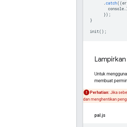
.
catch
((
er
console
.
});
}
init
();
Lampirkan
Untuk menggunak
membuat permint
Perhatian:
Jika seb
dan menghentikan peng
pal
.
js