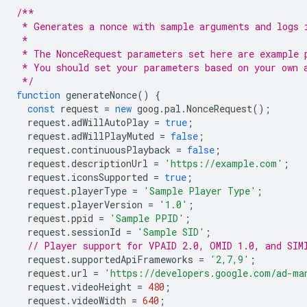
/**
 * Generates a nonce with sample arguments and logs 
 *
 * The NonceRequest parameters set here are example 
 * You should set your parameters based on your own 
 */
function
generateNonce
()
{
const
request
=
new
goog
.
pal
.
NonceRequest
();
request
.
adWillAutoPlay
=
true
;
request
.
adWillPlayMuted
=
false
;
request
.
continuousPlayback
=
false
;
request
.
descriptionUrl
=
'https://example.com'
;
request
.
iconsSupported
=
true
;
request
.
playerType
=
'Sample Player Type'
;
request
.
playerVersion
=
'1.0'
;
request
.
ppid
=
'Sample PPID'
;
request
.
sessionId
=
'Sample SID'
;
// Player support for VPAID 2.0, OMID 1.0, and SIM
request
.
supportedApiFrameworks
=
'2,7,9'
;
request
.
url
=
'https://developers.google.com/ad-ma
request
.
videoHeight
=
480
;
request
.
videoWidth
=
640
;