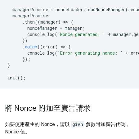
managerPromise
=
nonceLoader
.
loadNonceManager
(
requ
managerPromise
.
then
((
manager
)
=
>
{
nonceManager
=
manager
;
console
.
log
(
'Nonce generated: '
+
manager
.
ge
})
.
catch
((
error
)
=
>
{
console
.
log
(
'Error generating nonce: '
+
err
});
}
init
();
將 Nonce 附加至廣告請求
如要使用產生的 Nonce，請以
givn
參數附加廣告代碼，
Nonce 值。