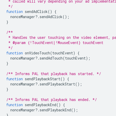
 * called will vary depending on your ad implementat
 */
function
sendAdClick
()
{
nonceManager
?
.
sendAdClick
();
}
/**
 * Handles the user touching on the video element, p
 * @param {!TouchEvent|!MouseEvent} touchEvent
 */
function
onVideoTouch
(
touchEvent
)
{
nonceManager
?
.
sendAdTouch
(
touchEvent
);
}
/** Informs PAL that playback has started. */
function
sendPlaybackStart
()
{
nonceManager
?
.
sendPlaybackStart
();
}
/** Informs PAL that playback has ended. */
function
sendPlaybackEnd
()
{
nonceManager
?
.
sendPlaybackEnd
();
}