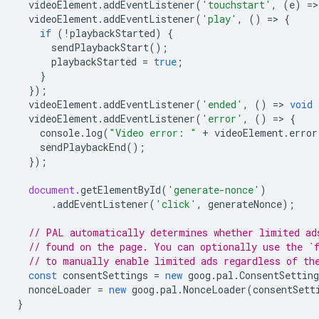
videoElement
.
addEventListener
(
'touchstart'
,
(
e
)
=
>
videoElement
.
addEventListener
(
'play'
,
()
=
>
{
if
(
!
playbackStarted
)
{
sendPlaybackStart
();
playbackStarted
=
true
;
}
});
videoElement
.
addEventListener
(
'ended'
,
()
=
>
void
videoElement
.
addEventListener
(
'error'
,
()
=
>
{
console
.
log
(
"Video error: "
+
videoElement
.
error
sendPlaybackEnd
();
});
document
.
getElementById
(
'generate-nonce'
)
.
addEventListener
(
'click'
,
generateNonce
);
// PAL automatically determines whether limited ad
// found on the page. You can optionally use the `
// to manually enable limited ads regardless of th
const
consentSettings
=
new
goog
.
pal
.
ConsentSetting
nonceLoader
=
new
goog
.
pal
.
NonceLoader
(
consentSett
}