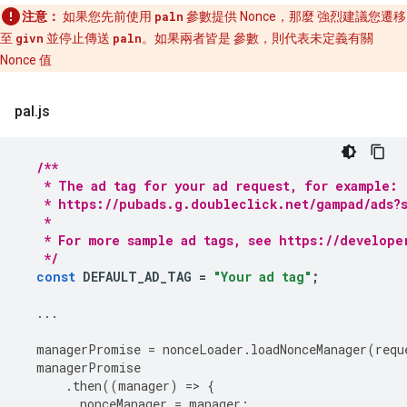
注意：
如果您先前使用
paln
參數提供 Nonce，那麼 強烈建議您遷移
至
givn
並停止傳送
paln
。如果兩者皆是 參數，則代表未定義有關
Nonce 值
pal
.
js
/**
   * The ad tag for your ad request, for example:
   * https://pubads.g.doubleclick.net/gampad/ads?s
   *
   * For more sample ad tags, see https://develope
   */
const
DEFAULT_AD_TAG
=
"Your ad tag"
;
...
managerPromise
=
nonceLoader
.
loadNonceManager
(
requ
managerPromise
.
then
((
manager
)
=
>
{
nonceManager
=
manager
;