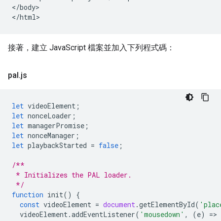
</body>

接著，建立 JavaScript 檔案並加入下列程式碼：
pal
.
js
let
videoElement
;
let
nonceLoader
;
let
managerPromise
;
let
nonceManager
;
let
playbackStarted
=
false
;
/**
 * Initializes the PAL loader.
 */
function
init
()
{
const
videoElement
=
document
.
getElementById
(
'plac
videoElement
.
addEventListener
(
'mousedown'
,
(
e
)
=
>