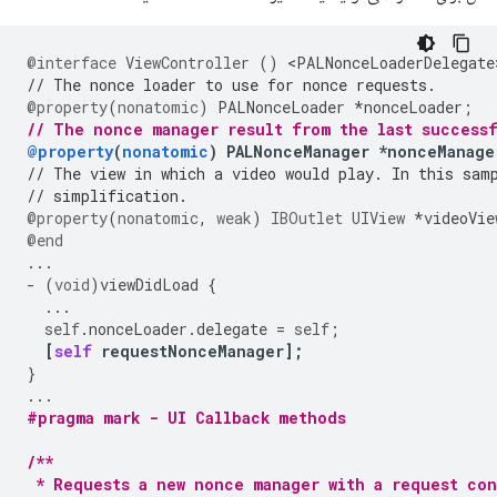
@interface
ViewController
()
<
PALNonceLoaderDelegate
// The nonce loader to use for nonce requests.
@property
(
nonatomic
)
PALNonceLoader
*
nonceLoader
;
// The nonce manager result from the last success
@property
(
nonatomic
)
PALNonceManager
*
nonceManage
// The view in which a video would play. In this sam
// simplification.
@property
(
nonatomic
,
weak
)
IBOutlet
UIView
*
videoVie
@end
...
-
(
void
)
viewDidLoad
{
...
self
.
nonceLoader
.
delegate
=
self
;
[
self
requestNonceManager
];
}
...
#pragma mark - UI Callback methods
/**
 * Requests a new nonce manager with a request con