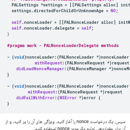
PALSettings
*
settings
=
[[
PALSettings
alloc
]
ini
settings
.
directedForChildOrUnknownAge
=
NO
;
self
.
nonceLoader
=
[[
PALNonceLoader
alloc
]
init
self
.
nonceLoader
.
delegate
=
self
;
}
#pragma mark - PALNonceLoaderDelegate methods
-
(
void
)
nonceLoader
:
(
PALNonceLoader
*
)
nonceLoader
withRequest
:(
PALNonceRequest
*
)
request
didLoadNonceManager
:(
PALNonceManager
*
)
nonceM
}
-
(
void
)
nonceLoader
:
(
PALNonceLoader
*
)
nonceLoader
withRequest
:(
PALNonceRequest
*
)
request
didFailWithError
:(
NSError
*
)
error
{
}
سپس، یک درخواست nonce را آغاز کنید، ویژگی های آن را پر کنید، و از
آن برای مقداردهی اولیه یک مدیر nonce استفاده کنید: