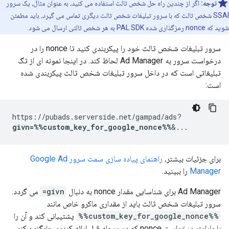
توجه:
اگر از چندین راه حل شخص ثالث استفاده می کنید، به عنوان مثال، یک سرور
SSAI شخص ثالث که با سرور تبلیغات شخص ثالث دیگری تماس می گیرد، باید مطمئن
شوید که nonce رمزگذاری شده PAL SDK به هر شخص ثالثی ارسال می شود.
سرور تبلیغات شخص ثالث خود را پیکربندی کنید تا nonce را در
درخواست سرور به Ad Manager لحاظ کند. در اینجا نمونه ای از تگ
تبلیغاتی است که در داخل سرور تبلیغات شخص ثالث پیکربندی شده
است:
https://pubads.serverside.net/gampad/ads?
givn=%%custom_key_for_google_nonce%%
&...
برای جزئیات بیشتر،
راهنمای پیاده سازی سمت سرور Google Ad
Manager
را ببینید.
Ad Manager برای شناسایی مقدار nonce به دنبال
givn=
می گردد.
سرور تبلیغات شخص ثالث باید از مقداری ماکرو خاص مانند
%%custom_key_for_google_nonce%%
پشتیبانی کند و آن را
با پارامتر درخواست nonce که در مرحله قبل ارائه کردید جایگزین کند.