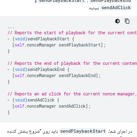
sendPlaybackEnd
،
sendPlaybackStart
و
sendAdClick
ببینید:
...
// Reports the start of playback for the current cont
-
(
void
)
sendPlaybackStart
{
[
self
.
nonceManager
sendPlaybackStart
];
}
// Reports the end of playback for the current conten
-
(
void
)
sendPlaybackEnd
{
[
self
.
nonceManager
sendPlaybackEnd
];
}
// Reports an ad click for the current nonce manager
-
(
void
)
sendAdClick
{
[
self
.
nonceManager
sendAdClick
];
}
در اجرای شما،
sendPlaybackStart
باید روی "شروع پخش کننده