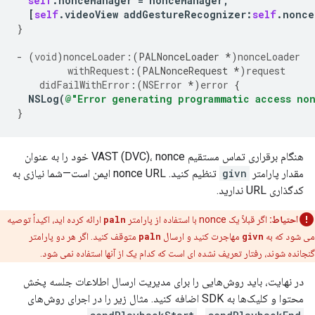
self
.
nonceManager
=
nonceManager
;
[
self
.
videoView
addGestureRecognizer
:
self
.
nonce
}
-
(
void
)
nonceLoader:
(
PALNonceLoader
*
)
nonceLoader
withRequest
:(
PALNonceRequest
*
)
request
didFailWithError
:(
NSError
*
)
error
{
NSLog
(
@"Error generating programmatic access no
}
هنگام برقراری تماس مستقیم VAST (DVC)، nonce خود را به عنوان
مقدار پارامتر
givn
تنظیم کنید. nonce URL ایمن است—شما نیازی به
کدگذاری URL ندارید.
احتیاط:
اگر قبلاً یک nonce با استفاده از پارامتر
paln
ارائه کرده اید، اکیداً توصیه
می شود که به
givn
مهاجرت کنید و ارسال
paln
متوقف کنید. اگر هر دو پارامتر
گنجانده شوند، رفتار تعریف نشده ای است که کدام یک از آنها استفاده نمی شود.
در نهایت، باید روش‌هایی را برای مدیریت ارسال اطلاعات جلسه پخش
محتوا و کلیک‌ها به SDK اضافه کنید. مثال زیر را در اجرای روش‌های