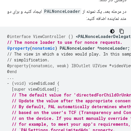
در مرحله بعد، یک نمونه از
PALNonceLoader
ایجاد کنید و برای دو
متد نماینده اضافه کنید:
@interface
ViewController
()
<
PALNonceLoaderDelegat
// The nonce loader to use for nonce requests.
@property
(
nonatomic
)
PALNonceLoader
*
nonceLoader
;
// The view in which a video would play. In this sam
// simplification.
@property
(
nonatomic
,
weak
)
IBOutlet
UIView
*
videoVie
@end
...
-
(
void
)
viewDidLoad
{
[
super
viewDidLoad
];
// The default value for 'directedForChildOrUnk
// Update the value after the appropriate consen
// By default, PAL automatically determines whet
// based on the user's TCF (Transparency and Con
// on the device. If you must manually override 
// for example, to meet your app's requirements,
// `PALSettings.forceLimitedAds` property.