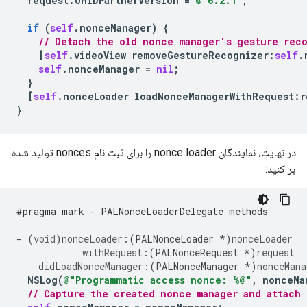
request
.
OMIDPartnerVersion
=
@"6.2.1"
;
if
(
self
.
nonceManager
)
{
// Detach the old nonce manager's gesture rec
[
self
.
videoView
removeGestureRecognizer
:
self
.
self
.
nonceManager
=
nil
;
}
[
self
.
nonceLoader
loadNonceManagerWithRequest
:
r
}
در نهایت، نمایندگان nonce loader را برای ثبت نام nonces تولید شده
پر کنید:
#pragma mark - PALNonceLoaderDelegate methods
-
(
void
)
nonceLoader:
(
PALNonceLoader
*
)
nonceLoader
withRequest
:(
PALNonceRequest
*
)
request
didLoadNonceManager
:(
PALNonceManager
*
)
nonceMana
NSLog
(
@"Programmatic access nonce: %@"
,
nonceMa
// Capture the created nonce manager and attach 