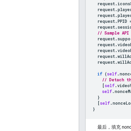
request
.
icons
request
.
playe
request
.
playe
request
.
PPID
request
.
sessi
// Sample API
request
.
suppo
request
.
video
request
.
video
request
.
willA
request
.
willA
if
(
self
.
nonc
// Detach t
[
self
.
video
self
.
nonceM
}
[
self
.
nonceLo
}
最后，填充 non