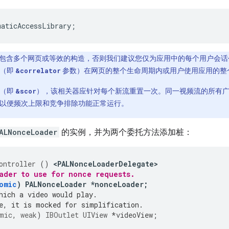
maticAccessLibrary
;
包含多个网页或等效的构造，否则我们建议您仅为应用中的每个用户会
符（即
&correlator
参数）在网页的整个生命周期内或用户使用应用的整
器（即
&scor
），该相关器应针对每个新流重置一次。同一视频流的所有
以便频次上限和竞争排除功能正常运行。
ALNonceLoader
的实例，并为两个委托方法添加桩：
ontroller
()
<
PALNonceLoaderDelegate
ader to use for nonce requests.
omic
)
PALNonceLoader
*
nonceLoader
;
hich a video would play.
e, it is mocked for simplification.
mic
,
weak
)
IBOutlet
UIView
*
videoView
;