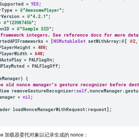
Supported
=
YES
;
rType
=
@"AwesomePlayer"
;
rVersion
=
@"4.2.1"
;
=
@"123987456"
;
onID
=
@"Sample SID"
;
 framework integers. See reference docs for more deta
rtedAPIFrameworks
=
[
NSMutableSet
setWithArray
:
@[
@2
,
PlayerHeight
=
480
;
PlayerWidth
=
640
;
dAutoPlay
=
PALFlagOn
;
dPlayMuted
=
PALFlagOff
;
eManager
)
{
he old nonce manager's gesture recognizer before dest
View
removeGestureRecognizer
:
self
.
nonceManager
.
gestu
anager
=
nil
;
ader
loadNonceManagerWithRequest
:
request
];
ce 加载器委托对象以记录生成的 nonce：