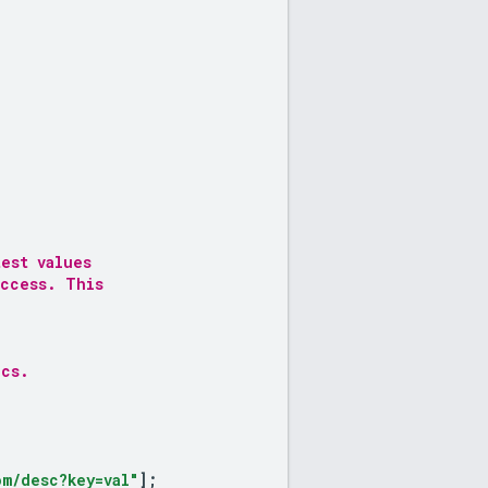
test values
uccess. This
ics.
m/desc?key=val"
];