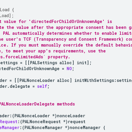
Load
{
Load
];
t value for 'directedForChildOrUnknownAge' is
te the value after the appropriate consent has been g
, PAL automatically determines whether to enable limit
he user's TCF (Transparency and Consent Framework) co
ice. If you must manually override the default behavi
e, to meet your app's requirements, use the
gs.forceLimitedAds` property.
settings
=
[[
PALSettings
alloc
]
init
];
ctedForChildOrUnknownAge
=
NO
;
der
=
[[
PALNonceLoader
alloc
]
initWithSettings
:
settin
der
.
delegate
=
self
;
PALNonceLoaderDelegate methods
ader
:
(
PALNonceLoader
*
)
nonceLoader
Request
:(
PALNonceRequest
*
)
request
eManager
:(
PALNonceManager
*
)
nonceManager
{