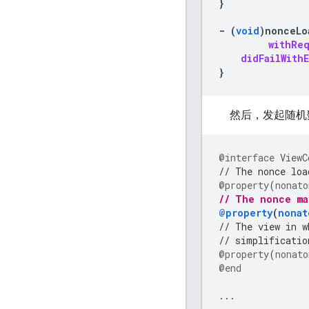
}
-
(
void
)
nonceLo
withRe
didFailWithE
}
然后，发起随机
@interface
ViewC
// The nonce loa
@property
(
nonato
// The nonce ma
@property
(
nonat
// The view in w
// simplificatio
@property
(
nonato
@end
...