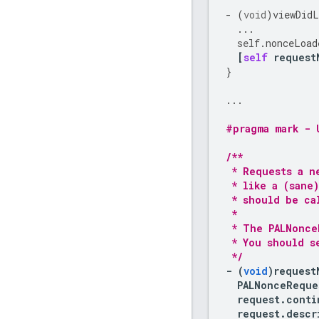
-
(
void
)
viewDidL
...
self
.
nonceLoad
[
self
request
}
...
#pragma mark - 
/**
 * Requests a n
 * like a (sane
 * should be ca
 *
 * The PALNonce
 * You should s
 */
-
(
void
)
request
PALNonceReque
request
.
conti
request
.
descr