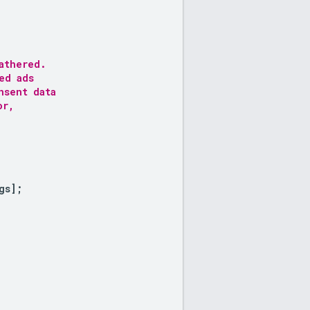
athered.
ed ads
nsent data
or,
gs
];