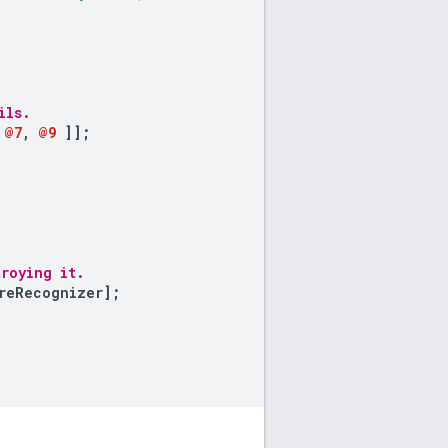
ils.
@7
,
@9
]
];
roying it.
reRecognizer
];