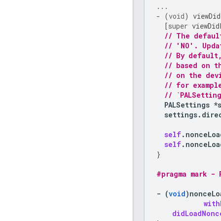
...
-
(
void
)
viewDid
[
super
viewDid
// The defaul
// 'NO'. Upda
// By default
// based on t
// on the dev
// for exampl
// `PALSettin
PALSettings
*
settings
.
dire
self
.
nonceLoa
self
.
nonceLoa
}
#pragma mark - 
-
(
void
)
nonceLo
with
didLoadNonc