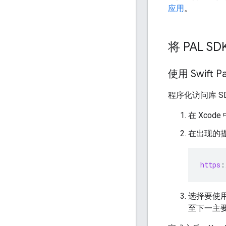
应用
。
将 PAL 
使用 Swift P
程序化访问库 SD
在 Xcod
在出现的提示
https
:
选择要使用
至下一主