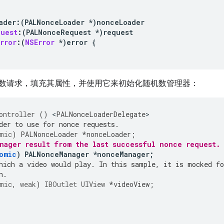
ader
:
(
PALNonceLoader
*
)
nonceLoader
quest
:(
PALNonceRequest
*
)
request
rror
:(
NSError
*
)
error
{
数请求，填充其属性，并使用它来初始化随机数管理器：
ontroller
()
<
PALNonceLoaderDelegate
der to use for nonce requests.
mic
)
PALNonceLoader
*
nonceLoader
;
nager result from the last successful nonce request.
omic
)
PALNonceManager
*
nonceManager
;
hich a video would play. In this sample, it is mocked fo
n.
mic
,
weak
)
IBOutlet
UIView
*
videoView
;