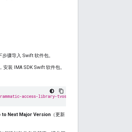
步骤导入 Swift 软件包。
，安装 IMA SDK Swift 软件包。
grammatic-access-library-tvos
 to Next Major Version
（更新