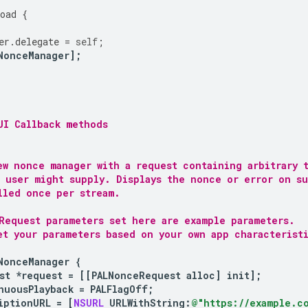
oad
{
er
.
delegate
=
self
;
NonceManager
];
UI Callback methods
ew nonce manager with a request containing arbitrary 
) user might supply. Displays the nonce or error on s
lled once per stream.
Request parameters set here are example parameters.
et your parameters based on your own app characterist
NonceManager
{
st
*
request
=
[[
PALNonceRequest
alloc
]
init
];
nuousPlayback
=
PALFlagOff
;
iptionURL
=
[
NSURL
URLWithString
:
@"https://example.co