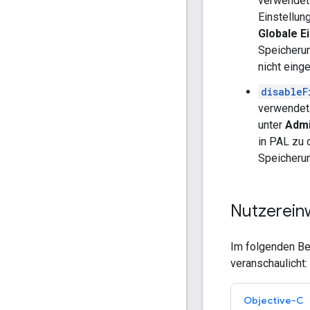
verwendet 
Einstellun
Globale E
Speicherun
nicht eing
disableF
verwendet 
unter
Admi
in PAL zu 
Speicherun
Nutzereinw
Im folgenden Be
veranschaulicht:
Objective-C