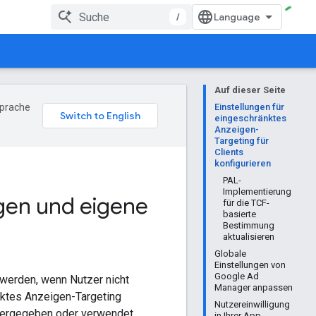
/
Auf dieser Seite
Sprache
Einstellungen für
eingeschränktes
Anzeigen-
Targeting für
Clients
konfigurieren
PAL-
Implementierung
igen und eigene
für die TCF-
basierte
Bestimmung
aktualisieren
Globale
Einstellungen von
Google Ad
werden, wenn Nutzer nicht
Manager anpassen
ktes Anzeigen-Targeting
Nutzereinwilligung
tergegeben oder verwendet.
in Ihrer App