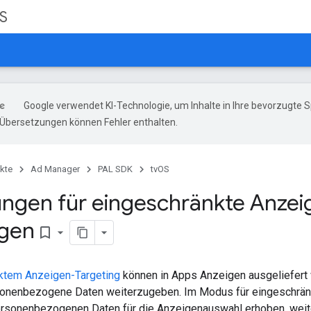
S
Google verwendet KI-Technologie, um Inhalte in Ihre bevorzugte 
-Übersetzungen können Fehler enthalten.
kte
Ad Manager
PAL SDK
tvOS
lungen für eingeschränkte Anze
gen
bookmark_border
ktem Anzeigen-Targeting
können in Apps Anzeigen ausgeliefert 
rsonenbezogene Daten weiterzugeben. Im Modus für eingeschrän
rsonenbezogenen Daten für die Anzeigenauswahl erhoben, wei