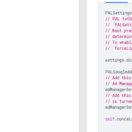
PALSettings
// PAL tvOS
// `PALSett
// Best pra
// determin
// To enabl
// `forceLi
settings
.
di
PALGoogleAd
// Add this
// Ad Manag
adManagerSe
// Add this
// is turne
adManagerSe
self
.
nonceL