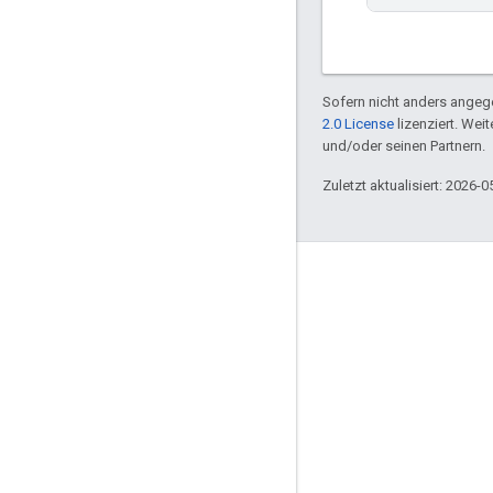
Sofern nicht anders angege
2.0 License
lizenziert. Wei
und/oder seinen Partnern.
Zuletzt aktualisiert: 2026-0
Engagieren
Google Developer Program
Google Developer Groups
Google Developer Experts
Accelerators
Google Cloud & NVIDIA