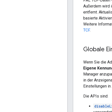
PAL TCF-Daten vo
Außerdem wird i
entfernt. Aktual
basierte Aktivie
Weitere Informa
TCF
.
Globale E
Wenn Sie die A
Eigene Kennung
Manager anzupas
in der Anzeigen
Einstellungen i
Die APIs sind:
disableL