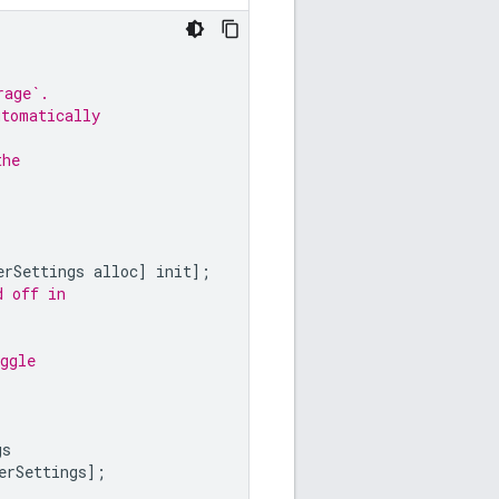
rage`.
utomatically
the
erSettings
alloc
]
init
];
d off in
ggle
gs
erSettings
];