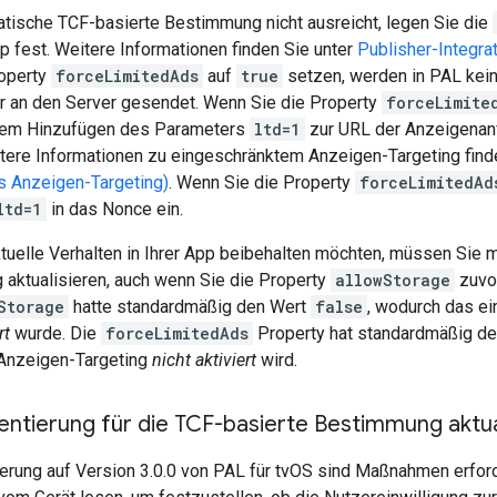
tische TCF-basierte Bestimmung nicht ausreicht, legen Sie die
App fest. Weitere Informationen finden Sie unter
Publisher-Integra
operty
forceLimitedAds
auf
true
setzen, werden in PAL kei
r an den Server gesendet. Wenn Sie die Property
forceLimite
 dem Hinzufügen des Parameters
ltd=1
zur URL der Anzeigenanf
tere Informationen zu eingeschränktem Anzeigen-Targeting find
s Anzeigen-Targeting)
. Wenn Sie die Property
forceLimitedAd
ltd=1
in das Nonce ein.
tuelle Verhalten in Ihrer App beibehalten möchten, müssen Sie 
 aktualisieren, auch wenn Sie die Property
allowStorage
zuvor
Storage
hatte standardmäßig den Wert
false
, wodurch das e
rt
wurde. Die
forceLimitedAds
Property hat standardmäßig d
Anzeigen-Targeting
nicht aktiviert
wird.
ntierung für die TCF-basierte Bestimmung aktua
ierung auf Version 3.0.0 von PAL für tvOS sind Maßnahmen erford