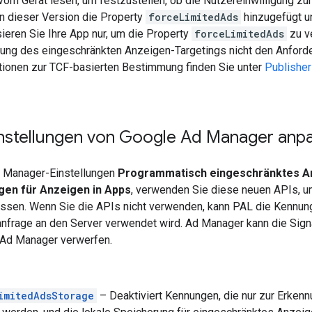
m Gerät lesen, um festzustellen, ob die Nutzereinwilligung zur 
n dieser Version die Property
forceLimitedAds
hinzugefügt u
isieren Sie Ihre App nur, um die Property
forceLimitedAds
zu v
rung des eingeschränkten Anzeigen-Targetings nicht den Anforde
tionen zur TCF-basierten Bestimmung finden Sie unter
Publisher
instellungen von Google Ad Manager anp
d Manager-Einstellungen
Programmatisch eingeschränktes A
en für Anzeigen in Apps
, verwenden Sie diese neuen APIs, um
sen. Wenn Sie die APIs nicht verwenden, kann PAL die Kennung
anfrage an den Server verwendet wird. Ad Manager kann die Sign
n Ad Manager verwerfen.
imitedAdsStorage
– Deaktiviert Kennungen, die nur zur Erkennu