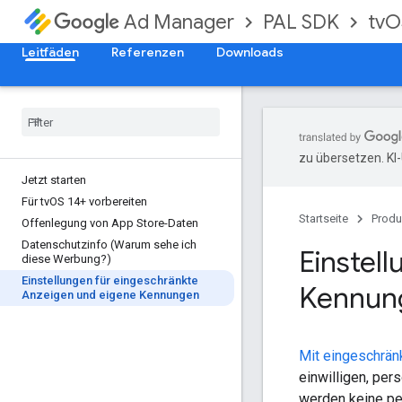
PAL SDK
tvO
Ad Manager
Leitfäden
Referenzen
Downloads
zu übersetzen. KI
Jetzt starten
Für tv
OS 14+ vorbereiten
Startseite
Produ
Offenlegung von App Store-Daten
Datenschutzinfo (Warum sehe ich
Einstel
diese Werbung?)
Einstellungen für eingeschränkte
Kennun
Anzeigen und eigene Kennungen
Mit eingeschrän
einwilligen, pe
werden keine pe