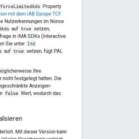
forceLimitedAds
Property
tion mit dem IAB Europe TCF
.
ne Nutzerkennungen im Nonce
dAds
auf
true
setzen,
rage in IMA SDKs (Interactive
en Sie unter
ltd
s
auf
true
setzen, fügt PAL
möglicherweise Ihre
 nicht festgelegt hatten. Die
ingeschränkte Anzeigen-
en
false
Wert, wodurch das
lisieren
erlich. Mit dieser Version kann