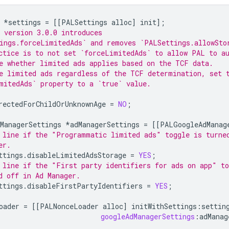
*
settings
=
[[
PALSettings
alloc
]
init
];
 version 3.0.0 introduces
ings.forceLimitedAds` and removes `PALSettings.allowSto
ctice is to not set `forceLimitedAds` to allow PAL to a
e whether limited ads applies based on the TCF data.
e limited ads regardless of the TCF determination, set 
mitedAds` property to a `true` value.
rectedForChildOrUnknownAge
=
NO
;
ManagerSettings
*
adManagerSettings
=
[[
PALGoogleAdManag
 line if the "Programmatic limited ads" toggle is turne
er.
ttings
.
disableLimitedAdsStorage
=
YES
;
 line if the "First party identifiers for ads on app" to
d off in Ad Manager.
ttings
.
disableFirstPartyIdentifiers
=
YES
;
oader
=
[[
PALNonceLoader
alloc
]
initWithSettings
:
settin
googleAdManagerSettings
:
adManag