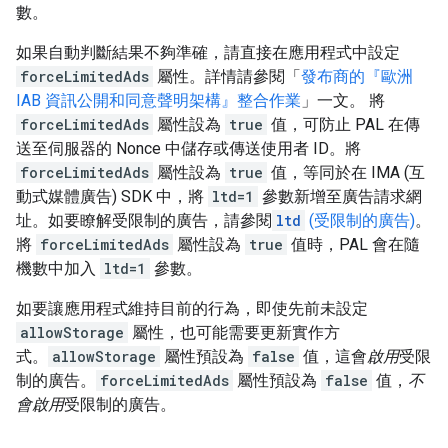
數。
如果自動判斷結果不夠準確，請直接在應用程式中設定
forceLimitedAds
屬性。詳情請參閱「
發布商的『歐洲
IAB 資訊公開和同意聲明架構』整合作業
」一文。 將
forceLimitedAds
屬性設為
true
值，可防止 PAL 在傳
送至伺服器的 Nonce 中儲存或傳送使用者 ID。將
forceLimitedAds
屬性設為
true
值，等同於在 IMA (互
動式媒體廣告) SDK 中，將
ltd=1
參數新增至廣告請求網
址。如要瞭解受限制的廣告，請參閱
ltd
(受限制的廣告)
。
將
forceLimitedAds
屬性設為
true
值時，PAL 會在隨
機數中加入
ltd=1
參數。
如要讓應用程式維持目前的行為，即使先前未設定
allowStorage
屬性，也可能需要更新實作方
式。
allowStorage
屬性預設為
false
值，這會
啟用
受限
制的廣告。
forceLimitedAds
屬性預設為
false
值，
不
會啟用
受限制的廣告。