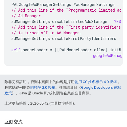
PALGoogleAdManagerSettings
*
adManagerSettings
=
[[
// Add this line if the "Programmatic limited ads"
// Ad Manager.
adManagerSettings
.
disableLimitedAdsStorage
=
YES
;
// Add this line if the "First party identifiers f
// is turned off in Ad Manager.
adManagerSettings
.
disableFirstPartyIdentifiers
=
Y
self
.
nonceLoader
=
[[
PALNonceLoader
alloc
]
initWit
googleAdManager
除非另有註明，否則本頁面中的內容是採用
創用 CC 姓名標示 4.0 授權
，
程式碼範例則為
阿帕契 2.0 授權
。詳情請參閱《
Google Developers 網站
政策
》。Java 是 Oracle 和/或其關聯企業的註冊商標。
上次更新時間：2026-05-12 (世界標準時間)。
互動交流