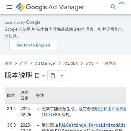
Ad Manager
Google 会使用 AI 技术将内容翻译成您偏好的语言。AI 翻译可能包
含错误。
首页
产品
Ad Manager
PAL SDK
tvOS
下载内容
版本说明
bookmark_border
发布
版本
备注
日期
3.1.4
2025-
更新了随机数生成，以符合
透明度和用户意见征
02-26
(TCF)
v2.3 法规。
PALSettings.forceLimitedAds
3.0.0
2025-
通过添加
属
PALSettings.allowStorage