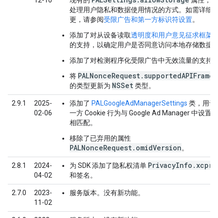
12-10
现有的
属性，更新
处理用户隐私和数据使用情况的方式。如需详细
更，请参阅
受限广告和第一方标识符设置
。
添加了对从设备读取
透明度和用户意见征求框架 (T
的支持，以确定用户是否同意访问本地存储数据
添加了对检测程序化受限广告中无效流量的支持
PALNonceRequest.supportedAPIFramew
将
NSSet
的类型更新为
类型。
2.9.1
2025-
添加了
PALGoogleAdManagerSettings
类，用于将
02-06
一方 Cookie 行为与 Google Ad Manager 中
相匹配。
移除了已弃用的属性
PALNonceRequest.omidVersion
。
PrivacyInfo.xcpri
2.8.1
2024-
为 SDK 添加了隐私权清单
04-02
和签名。
2.7.0
2023-
服务版本。没有新功能。
11-02