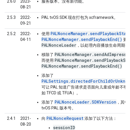
2.6.0
2023-
服务版本。没有新功能。
08-21
2.5.3
2022-
PAL tvOS SDK 现在打包为 xcframework。
09-21
PALNonceManager.sendPlaybackStar
2.5.2
2022-
使用
PALNonceManager.sendPlaybackEnd()
04-11
更
PALNonceLoader
，以处理内容播放生命周期事
PALNonceManager.sendAdImpressi
移除了
PALNonceManager.sendPlaybackSta
而使用
PALNonceManager.sendPlaybackEnd()
添加了
PALSettings.directedForChildOrUnkno
可让 PAL 知道广告请求是否面向儿童或年龄不明
如 TFCD 或 TFUA）。
PALNonceLoader.SDKVersion
添加了
，其中
tvOS PAL 版本号。
PALNonceRequest
2.4.1
2021-
向
添加了以下方法：
08-20
sessionID