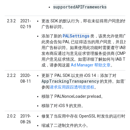
supportedAPIFrameworks
2.3.2
2021-
更改 SDK 的默认行为，即在未征得用户同意的情
02-19
广告标识符。
PALSettings
添加了新的
类，该类允许使用广
此类会告知 PAL 已征得适当的用户同意，并且发
用广告标识符。如果使用此功能时需要遵守 IABTC
发布商应通过与意见征求管理服务提供商 (CMP)
用户意见征求情况。如需详细了解如何与 IAB TCF v
成，请参阅这篇
Ad Manager 帮助文章
。
2.2.2
2020-
更新了 PAL SDK 以支持 iOS 14：添加了对
AppTrackingTransparency
08-11
的支持。如需了
参阅
请求应用跟踪透明度授权
。
移除了 PALNonceLoader:preload。
移除了对 iOS 9 的支持。
2.0.2
2019-
修复了当应用中存在 OpenSSL 时发生的运行时
08-26
缩减了二进制文件的大小。