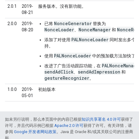
2.0.1
2019-
服务版本。没有新功能。
08-21
NonceGenerator
2.0.0
2019-
已将
替换为
NonceLoader
NonceManager
NonceReq
08-20
、
和
PALNonceLoader
添加了对使用
同时发出多个
持。
PALNonceLoader
使用
中的预加载方法加快了
PALNonceManage
改进了广告活动跟踪功能，在
sendAdClick
sendAdImpression
、
和
gestureRecognizer
。
1.0.0
2019-
初始版本
05-01
如未另行说明，那么本页面中的内容已根据
知识共享署名 4.0 许可
获得了
许可，并且代码示例已根据
Apache 2.0 许可
获得了许可。有关详情，请
参阅
Google 开发者网站政策
。Java 是 Oracle 和/或其关联公司的注册商
标。