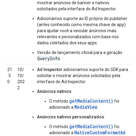
mostrar anúncios de banner e nativos
solicitados pela interface do Ad Inspector.
Adicionamos suporte ao ID próprio do publisher
(antes conhecido como mesma chave de app)
para ajudar você a veicular anúncios mais
relevantes e personalizados com base nos
dados coletados dos seus apps.
Versão de lançamento oficial para a geração
QueryInfo
.
21
10/
Ad Inspector
:adicionamos suporte do SDK para
.3.
10/
solicitar e mostrar anúncios solicitados pela
0
202
interface do Ad Inspector.
2
Anúncios nativos
:
getMediaContent()
O método
foi
MediaView
adicionado a
.
Anúncios nativos personalizados
:
getMediaContent()
O método
foi
NativeCustomFormatAd
adicionado a
.