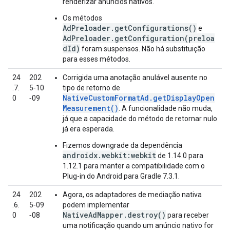
renderizar anúncios nativos.
Os métodos
AdPreloader.getConfigurations()
e
AdPreloader.getConfiguration(preloa
dId)
foram suspensos. Não há substituição
para esses métodos.
24
202
Corrigida uma anotação anulável ausente no
.7.
5‑10
tipo de retorno de
NativeCustomFormatAd.getDisplayOpen
0
‑09
Measurement()
. A funcionalidade não muda,
já que a capacidade do método de retornar nulo
já era esperada.
Fizemos downgrade da dependência
androidx.webkit:webkit
de 1.14.0 para
1.12.1 para manter a compatibilidade com o
Plug-in do Android para Gradle 7.3.1.
24
202
Agora, os adaptadores de mediação nativa
.6.
5‑09
podem implementar
NativeAdMapper.destroy()
0
‑08
para receber
uma notificação quando um anúncio nativo for