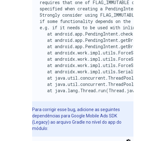
requires that one of FLAG_IMMUTABLE or F
specified when creating a PendingIntent.

Strongly consider using FLAG_IMMUTABLE, 
if some functionality depends on the Pen
e.g. if it needs to be used with inline 
   at android.app.PendingIntent.checkFla
   at android.app.PendingIntent.getBroad
   at android.app.PendingIntent.getBroad
   at androidx.work.impl.utils.ForceStop
   at androidx.work.impl.utils.ForceStop
   at androidx.work.impl.utils.ForceStop
   at androidx.work.impl.utils.SerialExe
   at java.util.concurrent.ThreadPoolExe
   at java.util.concurrent.ThreadPoolExe
   at java.lang.Thread.run(Thread.java:
Para corrigir esse bug, adicione as seguintes
dependências para
Google Mobile Ads SDK
(Legacy)
ao arquivo Gradle no nível do app do
módulo: