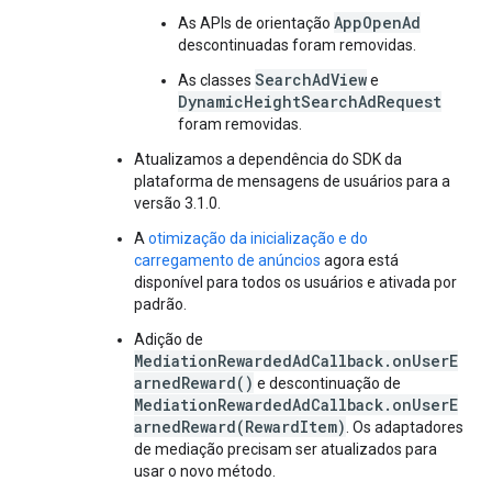
AppOpenAd
As APIs de orientação
descontinuadas foram removidas.
SearchAdView
As classes
e
DynamicHeightSearchAdRequest
foram removidas.
Atualizamos a dependência do SDK da
plataforma de mensagens de usuários para a
versão 3.1.0.
A
otimização da inicialização e do
carregamento de anúncios
agora está
disponível para todos os usuários e ativada por
padrão.
Adição de
MediationRewardedAdCallback.onUserE
arnedReward()
e descontinuação de
MediationRewardedAdCallback.onUserE
arnedReward(RewardItem)
. Os adaptadores
de mediação precisam ser atualizados para
usar o novo método.