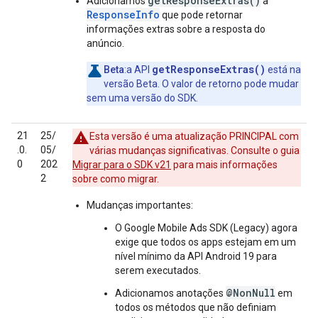
getResponseExtras()
Adicionamos
a
ResponseInfo
que pode retornar
informações extras sobre a resposta do
anúncio.
getResponseExtras()
Beta
:a API
está na
versão Beta. O valor de retorno pode mudar
sem uma versão do SDK.
21
25/
Esta versão é uma atualização PRINCIPAL com
.0.
05/
várias mudanças significativas. Consulte o guia
0
202
Migrar para o SDK v21
para mais informações
2
sobre como migrar.
Mudanças importantes:
O
Google Mobile Ads SDK (Legacy)
agora
exige que todos os apps estejam em um
nível mínimo da API Android 19 para
serem executados.
@NonNull
Adicionamos anotações
em
todos os métodos que não definiam