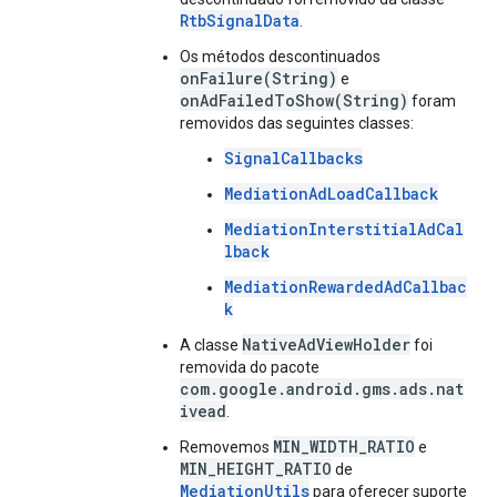
RtbSignalData
.
Os métodos descontinuados
onFailure(String)
e
onAdFailedToShow(String)
foram
removidos das seguintes classes:
SignalCallbacks
MediationAdLoadCallback
MediationInterstitialAdCal
lback
MediationRewardedAdCallbac
k
NativeAdViewHolder
A classe
foi
removida do pacote
com.google.android.gms.ads.nat
ivead
.
MIN_WIDTH_RATIO
Removemos
e
MIN_HEIGHT_RATIO
de
MediationUtils
para oferecer suporte