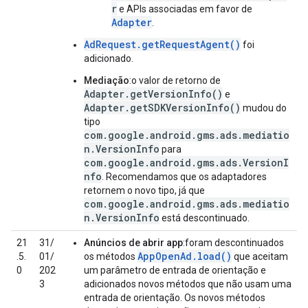
r
e APIs associadas em favor de
Adapter
.
AdRequest.getRequestAgent()
foi
adicionado.
Mediação
:o valor de retorno de
Adapter.getVersionInfo()
e
Adapter.getSDKVersionInfo()
mudou do
tipo
com.google.android.gms.ads.mediatio
n.VersionInfo
para
com.google.android.gms.ads.VersionI
nfo
. Recomendamos que os adaptadores
retornem o novo tipo, já que
com.google.android.gms.ads.mediatio
n.VersionInfo
está descontinuado.
21
31/
Anúncios de abrir app
:foram descontinuados
AppOpenAd.load()
.5.
01/
os métodos
que aceitam
0
202
um parâmetro de entrada de orientação e
3
adicionados novos métodos que não usam uma
entrada de orientação. Os novos métodos