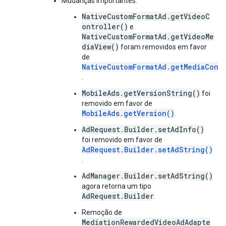
Mudanças importantes:
NativeCustomFormatAd.getVideoC
ontroller()
e
NativeCustomFormatAd.getVideoMe
diaView()
foram removidos em favor
de
NativeCustomFormatAd.getMediaCont
.
MobileAds.getVersionString()
foi
removido em favor de
MobileAds.getVersion()
.
AdRequest.Builder.setAdInfo()
foi removido em favor de
AdRequest.Builder.setAdString()
.
AdManager.Builder.setAdString()
agora retorna um tipo
AdRequest.Builder
.
Remoção de
MediationRewardedVideoAdAdapte