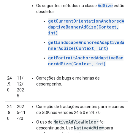
AdSize
Os seguintes métodos na classe
estão
obsoletos:
getCurrentOrientationAnchoredA
daptiveBannerAdSize(Context,
int)
getLandscapeAnchoredAdaptiveBa
nnerAdSize(Context, int)
getPortraitAnchoredAdaptiveBan
nerAdSize(Context, int)
24
11/
Correções de bugs e melhorias de
.9.
12/
desempenho.
0
202
5
24
202
Correção de traduções ausentes para recursos
.8.
5‑11
do SDK nas versões 24.6.0 e 24.7.0.
0
‑20
NativeAdViewHolder
O uso de
foi
NativeAdView
descontinuado. Use
para