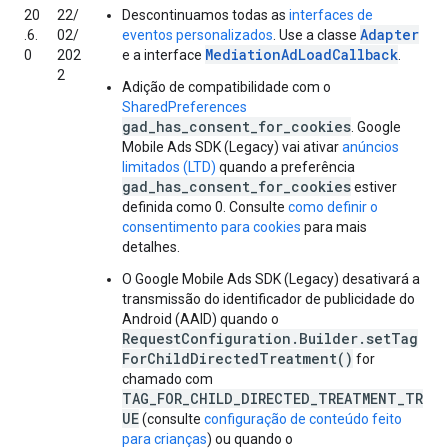
20
22/
Descontinuamos todas as
interfaces de
Adapter
.6.
02/
eventos personalizados
. Use a classe
MediationAdLoadCallback
0
202
e a interface
.
2
Adição de compatibilidade com o
SharedPreferences
gad_has_consent_for_cookies
.
Google
Mobile Ads SDK (Legacy)
vai ativar
anúncios
limitados (LTD)
quando a preferência
gad_has_consent_for_cookies
estiver
definida como 0. Consulte
como definir o
consentimento para cookies
para mais
detalhes.
O
Google Mobile Ads SDK (Legacy)
desativará a
transmissão do identificador de publicidade do
Android (AAID) quando o
RequestConfiguration.Builder.setTag
ForChildDirectedTreatment()
for
chamado com
TAG_FOR_CHILD_DIRECTED_TREATMENT_TR
UE
(consulte
configuração de conteúdo feito
para crianças
) ou quando o