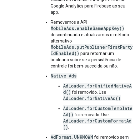
Google Analytics para Firebase ao seu
app.
Removemos a API
MobileAds.enableSameAppKey()
descontinuada e atualizamos o método
alternativo
MobileAds.putPublisherFirstParty
IdEnabled()
para retornar um
booleano sobre se a persistência de
controle foi bem-sucedida ou não.
Native Ads
:
AdLoader.forUnifiedNativeA
d()
foi removido. Use
AdLoader.forNativeAd()
.
AdLoader.forCustomTemplate
Ad()
foi removido. Use
AdLoader.forCustomFormatAd
()
.
AdFormat.UNKNOWN
foi removido sem