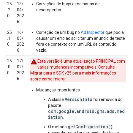
25
13/
Correções de bugs e melhorias de
.2.
04/
desempenho.
0
202
6
25
16/
Correção de um bug no
Ad Inspector
que podia
.1.
03/
causar um erro ao solicitar um anúncio de teste
0
202
fora de contexto com um URL de conteúdo
6
vazio.
25
17/
Esta versão é uma atualização PRINCIPAL com
.0.
02/
várias mudanças incompatíveis. Consulte
0
202
Migrar para o SDK v25
para mais informações
6
sobre como migrar.
Mudanças importantes:
VersionInfo
A classe
foi removida do
pacote
com.google.android.gms.ads.med
iation
.
getConfiguration()
O método
descontinuado foi removido da classe