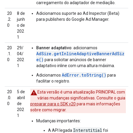
carregamento do adaptador de mediação.
20
8 de
Adicionamos suporte ao Ad Inspector (Beta)
.2.
junh
para publishers do Google Ad Manager.
0
o de
202
1
20
29/
Banner adaptativo
: adicionamos
AdSize.getInlineAdaptiveBannerAdSiz
.1.
04/
e()
0
202
para solicitar anúncios de banner
1
adaptativo inline com uma altura máxima.
AdError.toString()
Adicionamos
para
facilitar o registro.
20
5 de
Esta versão é uma atualização PRINCIPAL com
.0.
abril
várias mudanças significativas. Consulte o guia
0
de
preparar para o SDK v20
para mais informações
202
sobre como migrar.
1
Mudanças importantes:
Interstitial
A API legada
foi