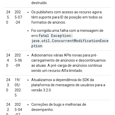
destruído.
24
202
Os publishers com acesso ao recurso agora
.5.
5‑07
têm suporte para ID de posição em todos os
0
‑24
formatos de anúncio.
Foi corrigida uma falha com a mensagem de
Fatal Exception:
erro
java.util.ConcurrentModificationExce
ption
.
24
202
Adicionamos várias APIs novas para pré-
.4.
5‑06
carregamento de anúncios e descontinuamos
0
‑09
as atuais. A pré-carga de anúncios continua
sendo um recurso Alfa limitado.
24
19/
Atualizamos a dependência do SDK da
.3.
05/
plataforma de mensagens de usuários para a
0
202
versão 3.2.0.
5
24
202
Correções de bugs e melhorias de
.2.
5‑04
desempenho.
0
‑07