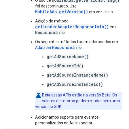
MobileAds.getVersionString()
O uso de
foi descontinuado. Use
MobileAds.getVersion()
em vez disso.
Adição do método
getLoadedAdapterResponseInfo()
em
ResponseInfo
.
Os seguintes métodos foram adicionados em
AdapterResponseInfo
:
getAdSourceName()
getAdSourceId()
getAdSourceInstanceName()
getAdSourceInstanceId()
Beta
:essas APIs estão na versão Beta. Os
valores de retorno podem mudar sem uma
versão do SDK.
Adicionamos suporte para eventos
personalizados no Ad Inspector.