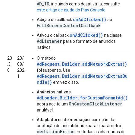
AD_ID
, incluindo como desativá-la, consulte
este artigo de ajuda do Play Console
.
onAdClicked()
Adição do callback
ao
FullScreenContentCallback
.
onAdClicked()
Ativou o callback
na classe
AdListener
para o formato de anúncios
nativos.
20
23/
O método
AdRequest.Builder.addNetworkExtras()
.3.
08/
0
202
foi suspenso. Use
AdRequest.Builder.addNetworkExtrasBu
1
ndle()
em vez disso.
Anúncios nativos
:
AdLoader.Builder.forCustomFormatAd()
OnCustomClickListener
agora aceita um
anulável.
Adaptadores de mediação
: correção da
anotação de anulabilidade para o parâmetro
mediationExtras
em todas as chamadas de