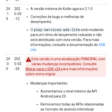
24
202
A versão mínima do Kotlin agora é 2.1.0.
.1.
5‑03
Correções de bugs e melhorias de
0
‑12
desempenho.
play-services-ads-lite
O
está mudando
para um ritmo de lançamento reduzido e não
será distribuído com esta versão. Para mais
informações, consulte a documentação do
SDK
Lite
.
24
202
Esta versão é uma atualização PRINCIPAL com
.0.
5‑02
várias mudanças incompatíveis. Consulte
0
‑24
Migrar para o SDK v24
para mais informações
sobre como migrar.
Mudanças importantes:
Aumentamos o nível mínimo da API
Android para 23.
Removemos todas as APIs relacionadas
ao formato de anúncio intersticial.