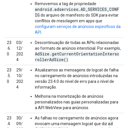
Removemos a tag de propriedade
android.adservices.AD_SERVICES_CONF
IG
do arquivo de manifesto do SDK para evitar
conflitos de mesclagem em apps que
configuram serviços de anúncios específicos da
API
.
23
03/
Descontinuação de todas as APIs relacionadas
.6.
12/
ao formato de anúncio intersticial. Por exemplo,
AdSize.getCurrentOrientationIntersc
0
202
rollerAdSize()
4
.
23
29/
Atualizamos as mensagens de logcat de falha
.5.
10/
no carregamento de anúncios introduzidas na
0
202
versão 23.4.0 do nível de erro para o nível de
4
informação.
Melhoria na monetização de anúncios
personalizados nas guias personalizadas para
a API WebView para anúncios.
23
30/
As falhas no carregamento de anúncios agora
ad
.4.
09/
invocam uma mensagem logcat que diz