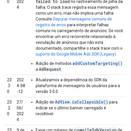
failed to load
0
202
no rastreamento de pilha da
4
falha. O stack trace registra essa mensagem
como um erro, mas não implica uma falha.
Consulte
Depurar mensagens comuns de
registro de erros
para interpretar falhas
comuns no carregamento de anúncios. Se você
encontrar um erro recorrente relacionado à
veiculação de anúncios que não está
documentado, compartilhe o stack trace com o
suporte do
Google Mobile Ads SDK (Legacy)
.
addCustomTargeting()
Adição de métodos
AdRequest
a
.
23
202
Atualizamos a dependência do SDK da
.3.
4‑08
plataforma de mensagens de usuários para a
0
‑12
versão 3.0.0.
AdView.isCollapsible()
23
27/
Adição de
para
.2.
06/
indicar se o último banner carregado é
0
202
recolhível.
4
compileSdkVersion
23
9 de
Exige um mínimo de
de