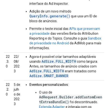
interface do Ad Inspector.
Adição de um novo método
QueryInfo.generate()
que usa um ID de
bloco de anúncios.
Permite o teste inicial das
APIs que preservam
a privacidade
das versões Beta do Attribution
Reporting e do Topics. Consulte o guia
Sandbox
de privacidade no Android
da AdMob para mais
informações.
22
22/
Agora é possível criar tamanhos adaptáveis
AdSize.FULL_WIDTH
.3.
08/
usando
como largura.
0
202
Antes, os tamanhos de anúncio criados com
AdSize.FULL_WIDTH
3
eram tratados como
AdSize.SMART_BANNER
.
22
5 de
Eventos personalizados
:
.2.
julh
O uso de
0
o de
AdRequest.Builder.addCustomEven
202
tExtrasBundle()
foi descontinuado.
3
Estenda Adapter
e interaja com os