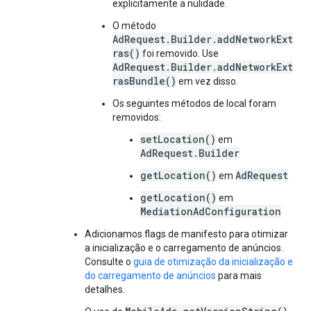
explicitamente a nulidade.
O método
AdRequest.Builder.addNetworkExt
ras()
foi removido. Use
AdRequest.Builder.addNetworkExt
rasBundle()
em vez disso.
Os seguintes métodos de local foram
removidos:
setLocation()
em
AdRequest.Builder
getLocation()
AdRequest
em
getLocation()
em
MediationAdConfiguration
Adicionamos flags de manifesto para otimizar
a inicialização e o carregamento de anúncios.
Consulte o
guia de otimização da inicialização e
do carregamento de anúncios
para mais
detalhes.