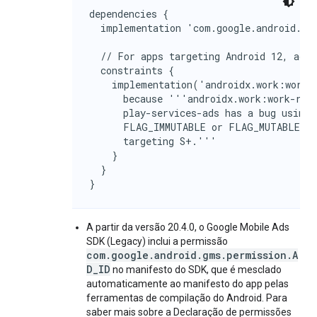
dependencies {

  implementation 'com.google.android.gms
  // For apps targeting Android 12, add 
  constraints {

    implementation('androidx.work:work-r
      because '''androidx.work:work-runt
      play-services-ads has a bug using 
      FLAG_IMMUTABLE or FLAG_MUTABLE and
      targeting S+.'''

    }

  }

}
A partir da versão 20.4.0, o
Google Mobile Ads
SDK (Legacy)
inclui a permissão
com.google.android.gms.permission.A
D_ID
no manifesto do SDK, que é mesclado
automaticamente ao manifesto do app pelas
ferramentas de compilação do Android. Para
saber mais sobre a Declaração de permissões