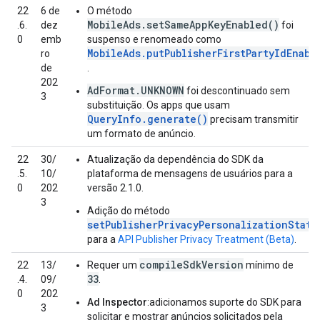
22
6 de
O método
MobileAds.setSameAppKeyEnabled()
.6.
dez
foi
0
emb
suspenso e renomeado como
MobileAds.putPublisherFirstPartyIdEnabl
ro
de
.
202
AdFormat.UNKNOWN
foi descontinuado sem
3
substituição. Os apps que usam
QueryInfo.generate()
precisam transmitir
um formato de anúncio.
22
30/
Atualização da dependência do SDK da
.5.
10/
plataforma de mensagens de usuários para a
0
202
versão 2.1.0.
3
Adição do método
setPublisherPrivacyPersonalizationState
para a
API Publisher Privacy Treatment (Beta)
.
compileSdkVersion
22
13/
Requer um
mínimo de
33
.4.
09/
.
0
202
Ad Inspector
:adicionamos suporte do SDK para
3
solicitar e mostrar anúncios solicitados pela