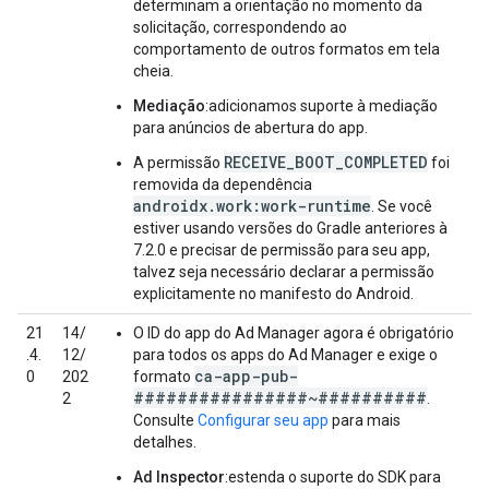
determinam a orientação no momento da
solicitação, correspondendo ao
comportamento de outros formatos em tela
cheia.
Mediação
:adicionamos suporte à mediação
para anúncios de abertura do app.
RECEIVE_BOOT_COMPLETED
A permissão
foi
removida da dependência
androidx.work:work-runtime
. Se você
estiver usando versões do Gradle anteriores à
7.2.0 e precisar de permissão para seu app,
talvez seja necessário declarar a permissão
explicitamente no manifesto do Android.
21
14/
O ID do app do Ad Manager agora é obrigatório
.4.
12/
para todos os apps do Ad Manager e exige o
ca-app-pub-
0
202
formato
################~##########
2
.
Consulte
Configurar seu app
para mais
detalhes.
Ad Inspector
:estenda o suporte do SDK para