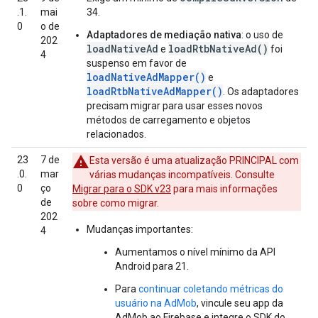
.1.
mai
34.
0
o de
Adaptadores de mediação nativa
: o uso de
202
loadNativeAd
loadRtbNativeAd()
e
foi
4
suspenso em favor de
loadNativeAdMapper()
e
loadRtbNativeAdMapper()
. Os adaptadores
precisam migrar para usar esses novos
métodos de carregamento e objetos
relacionados.
23
7 de
Esta versão é uma atualização PRINCIPAL com
.0.
mar
várias mudanças incompatíveis. Consulte
0
ço
Migrar para o SDK v23
para mais informações
de
sobre como migrar.
202
Mudanças importantes:
4
Aumentamos o nível mínimo da API
Android para 21.
Para
continuar coletando métricas do
usuário na AdMob
, vincule seu app da
AdMob ao Firebase e integre o SDK do