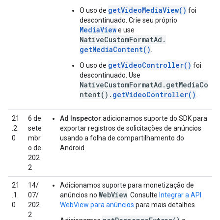
getVideoMediaView()
O uso de
foi
descontinuado. Crie seu próprio
MediaView
e use
NativeCustomFormatAd.
getMediaContent()
.
getVideoController()
O uso de
foi
descontinuado. Use
NativeCustomFormatAd.getMediaCo
ntent().
getVideoController()
.
21
6 de
Ad Inspector
:adicionamos suporte do SDK para
.2.
sete
exportar registros de solicitações de anúncios
0
mbr
usando a folha de compartilhamento do
o de
Android.
202
2
21
14/
Adicionamos suporte para monetização de
WebView
.1.
07/
anúncios no
. Consulte
Integrar a API
0
202
WebView para anúncios
para mais detalhes.
2