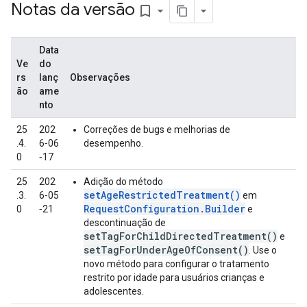
Notas da versão
bookmark_border
Data
Ve
do
rs
lanç
Observações
ão
ame
nto
25
202
Correções de bugs e melhorias de
.4.
6‑06
desempenho.
0
‑17
25
202
Adição do método
setAgeRestrictedTreatment()
.3.
6‑05
em
RequestConfiguration.Builder
0
‑21
e
descontinuação de
setTagForChildDirectedTreatment()
e
setTagForUnderAgeOfConsent()
. Use o
novo método para configurar o tratamento
restrito por idade para usuários crianças e
adolescentes.