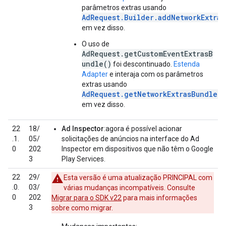
parâmetros extras usando
AdRequest.Builder.addNetworkExtras
em vez disso.
O uso de
AdRequest.getCustomEventExtrasB
undle()
foi descontinuado.
Estenda
Adapter
e interaja com os parâmetros
extras usando
AdRequest.getNetworkExtrasBundle()
em vez disso.
22
18/
Ad Inspector
:agora é possível acionar
.1.
05/
solicitações de anúncios na interface do Ad
0
202
Inspector em dispositivos que não têm o Google
3
Play Services.
22
29/
Esta versão é uma atualização PRINCIPAL com
.0.
03/
várias mudanças incompatíveis. Consulte
0
202
Migrar para o SDK v22
para mais informações
3
sobre como migrar.