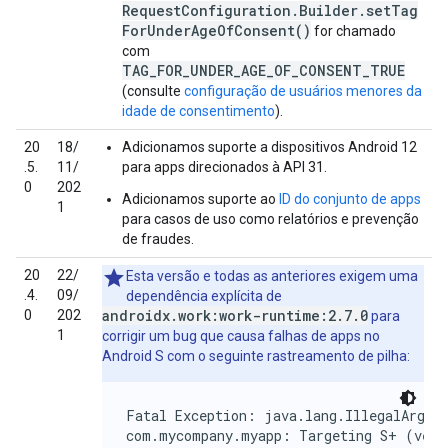
RequestConfiguration.Builder.setTag
ForUnderAgeOfConsent()
for chamado
com
TAG_FOR_UNDER_AGE_OF_CONSENT_TRUE
(consulte
configuração de usuários menores da
idade de consentimento
).
20
18/
Adicionamos suporte a dispositivos Android 12
.5.
11/
para apps direcionados à API 31.
0
202
Adicionamos suporte ao
ID do conjunto de apps
1
para casos de uso como relatórios e prevenção
de fraudes.
20
22/
Esta versão e todas as anteriores exigem uma
.4.
09/
dependência explícita de
androidx.work:work-runtime:2.7.0
0
202
para
1
corrigir um bug que causa falhas de apps no
Android S com o seguinte rastreamento de pilha:
Fatal Exception: java.lang.IllegalArgume
com.mycompany.myapp: Targeting S+ (versi