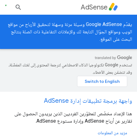
AdSense
يقدّم Google AdSense وسيلة مرنة وسهلة لتحقيق الأرباح من مواقع
الويب ومواقع الجوّال التابعة لك والإعلانات التفاعلية ذات الصلة بنتائج
البحث على الموقع.
تستخدم Google تكنولوجيا الذكاء الاصطناعي لترجمة المحتوى إلى لغتك المفضّلة،
وقد تتضمّن بعض الأخطاء.
واجهة برمجة تطبيقات إدارة AdSense
هذا الإعداد مخصّص للمطوّرين الفرديين الذين يريدون الحصول على
تقارير عن أرباح AdSense وإدارة مستودع AdSense.
مزيد من المعلومات