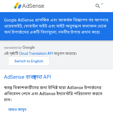
AdSense
Google AdSense প্রাসঙ্গিক এবং আকর্ষক বিজ্ঞাপন সহ আপনার
ওয়েবসাইট, মোবাইল সাইট এবং সাইট অনুসন্ধান ফলাফল থেকে
অর্থ উপার্জনের একটি বিনামূল্যে, নমনীয় উপায় প্রদান করে৷
এই পৃষ্ঠাটি
Cloud Translation API
অনুবাদ করেছে।
AdSense ব্যবস্থাপনা API
স্বতন্ত্র বিকাশকারীদের জন্য উদ্দিষ্ট যারা AdSense উপার্জনের
প্রতিবেদন পেতে এবং AdSense ইনভেন্টরি পরিচালনা করতে
চান।
আরও জানুন