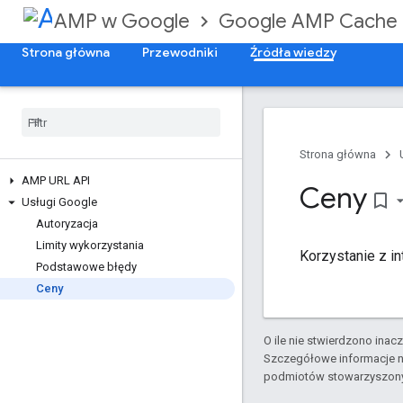
AMP w Google
Google AMP Cache
Strona główna
Przewodniki
Źródła wiedzy
Strona główna
AMP URL API
Ceny
bookmark_border
Usługi Google
Autoryzacja
Limity wykorzystania
Korzystanie z i
Podstawowe błędy
Ceny
O ile nie stwierdzono inacze
Szczegółowe informacje n
podmiotów stowarzyszon