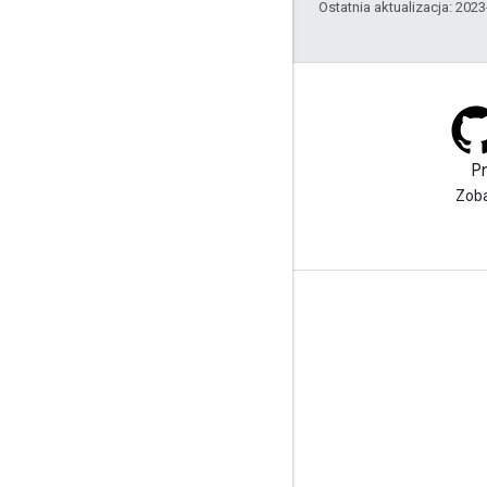
Ostatnia aktualizacja: 202
Dokumenty AMP
P
Rozpocznij korzystanie ze
Zoba
standardu AMP
Informacje o usłudze
Warunki usługi
Limity wykorzystania
Ceny