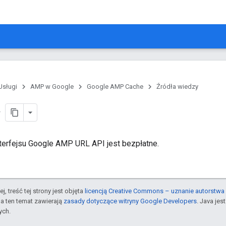
Usługi
AMP w Google
Google AMP Cache
Źródła wiedzy
nterfejsu Google AMP URL API jest bezpłatne.
j, treść tej strony jest objęta
licencją Creative Commons – uznanie autorstwa 
a ten temat zawierają
zasady dotyczące witryny Google Developers
. Java je
ych.