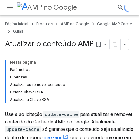
AMP no Google
Página inicial
Produtos
AMP no Google
Google AMP Cache
Guias
Atualizar o conteúdo AMP
bookmark_border
Nesta página
Parâmetros
Diretrizes
Atualizar ou remover conteúdo
Gerar a Chave RSA
Atualizar a Chave RSA
Use a solicitação
update-cache
para atualizar e remover
conteúdo do Cache de AMP do Google. Atualmente,
update-cache
só garante que o conteúdo seja atualizado
dentro do próprio
max-age
, que é o período máximo em