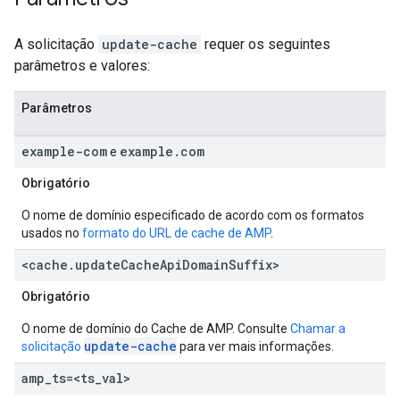
A solicitação
update-cache
requer os seguintes
parâmetros e valores:
Parâmetros
example-com
example
.
com
e
Obrigatório
O nome de domínio especificado de acordo com os formatos
usados no
formato do URL de cache de AMP
.
<cache
.
update
Cache
Api
Domain
Suffix>
Obrigatório
O nome de domínio do Cache de AMP. Consulte
Chamar a
update-cache
solicitação
para ver mais informações.
amp
_
ts=<ts
_
val>