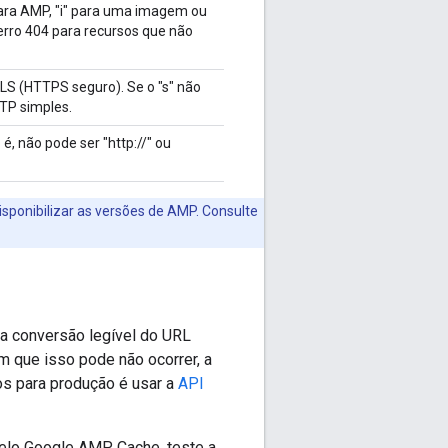
ara AMP, "i" para uma imagem ou
rro 404 para recursos que não
LS (HTTPS seguro). Se o "s" não
TTP simples.
, não pode ser "http://" ou
ponibilizar as versões de AMP. Consulte
 conversão legível do URL
m que isso pode não ocorrer, a
os para produção é usar a
API
elo Google AMP Cache, teste a