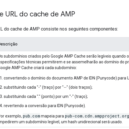
e URL do cache de AMP
RL do cache de AMP consiste nos seguintes componentes:
Descrição
s subdomínios criados pelo Google AMP Cache serão legíveis quando os
specificações técnicas permitirem e se assemelharão ao domínio do pró
oogle AMP Cache criará cada subdomínio:
convertendo o domínio do documento AMP de IDN (Punycode) para U
substituindo cada "-" (traço) por "--" (dois traços);
substituindo cada "." (ponto) por um "-" (traço);
revertendo a conversão para IDN (Punycode).
pub.com
pub-com.cdn.ampproject.or
Por exemplo,
mapeia para
mpedirem um subdomínio legível, um hash unidirecional será usado.