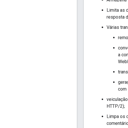
Limita as
resposta d
Várias tra
remo
conv
a co
Web
tran
gera
com 
veiculação
HTTP/2);
Limpa os 
comentário