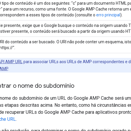
 tipo de conteúdo é um dos seguintes: "c" para um documento HTML p
r" para um recurso, como uma fonte. O Google AMP Cache retorna um e
orrespondem a esses tipos de conteúdo (consulte o
erro principal
).
e presente, exige que o Google busque o conteúdo na origem usando T
stiver presente, o conteúdo será buscado a partir da origem usando H
RI do conteúdo a ser buscado. O URI não pode conter um esquema, isto é
https://".
API AMP URL
para associar URLs aos URLs de AMP correspondentes e dis
e AMP
.
trar o nome do subdomínio
 nome do subdomínio de um URL do Google AMP Cache será uma
as etapas descritas acima. No entanto, como há circunstâncias e
de recuperar URLs do Google AMP Cache para aplicativos pront
che URL
.
 não produção, para determinar o nome do subdomínio gerado p