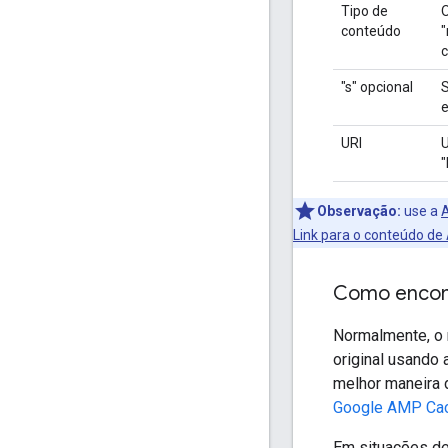
Tipo de
O
conteúdo
"
c
"s" opcional
S
e
URI
U
"
Observação:
use a
Link para o conteúdo d
Como encon
Normalmente, o
original usando 
melhor maneira 
Google AMP Ca
Em situações de