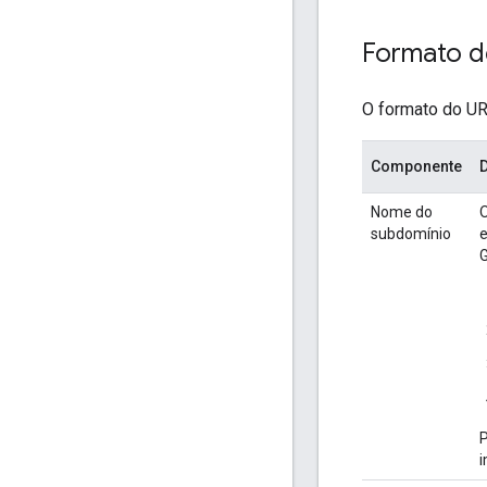
Formato d
O formato do U
Componente
Nome do
O
subdomínio
e
G
i