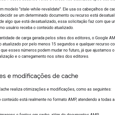
m modelo "stale-while-revalidate". Ele usa os cabeçalhos de c
 decidir se um determinado documento ou recurso está desatual
 de algo que está desatualizado, essa solicitação faz com que 
mo usuário receba o conteúdo atualizado.
quantidade de carga gerada pelos sites dos editores, o Google 
atualizado por pelo menos 15 segundos e qualquer recurso co
 que esses números podem mudar no futuro, já que ajustamos o c
ualização e o carregamento nos sites dos editores.
es e modificações de cache
che realiza otimizações e modificações, como as seguintes:
 o conteúdo está realmente no formato AMP, atendendo a todas
imagens e fontes em cache, além de documentos AMP.