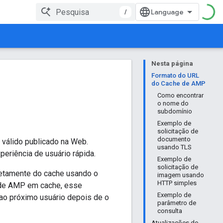
/
Nesta página
Formato do URL
do Cache de AMP
Como encontrar
o nome do
subdomínio
Exemplo de
solicitação de
documento
válido publicado na Web.
usando TLS
eriência de usuário rápida.
Exemplo de
solicitação de
etamente do cache usando o
imagem usando
HTTP simples
 de AMP em cache, esse
Exemplo de
 ao próximo usuário depois de o
parâmetro de
consulta
Atualizações do