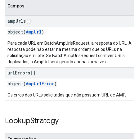
Campos
amp
Urls[]
object(
AmpUrl
)
Para cada URL em BatchAmpUrlsRequest, a resposta do URL. A
resposta pode não estar na mesma ordem que os URLs na
solicitação em lote. Se BatchAmpUrlsRequest contiver URLs
duplicados, o AmpUrl será gerado apenas uma vez.
url
Errors[]
object(
AmpUrlError
)
Os erros dos URLs solicitados que não possuem URL de AMP.
Lookup
Strategy