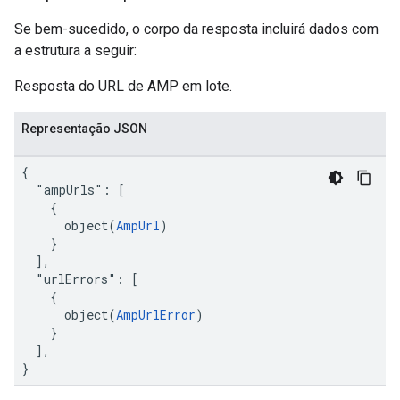
Se bem-sucedido, o corpo da resposta incluirá dados com
a estrutura a seguir:
Resposta do URL de AMP em lote.
Representação JSON
{

  "ampUrls": [

    {

      object(
AmpUrl
)

    }

  ],

  "urlErrors": [

    {

      object(
AmpUrlError
)

    }

  ],

}