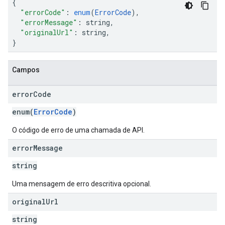
{
"errorCode"
:
enum
(
ErrorCode
),
"errorMessage"
:
string
,
"originalUrl"
:
string
,
}
Campos
error
Code
enum(
ErrorCode
)
O código de erro de uma chamada de API.
error
Message
string
Uma mensagem de erro descritiva opcional.
original
Url
string