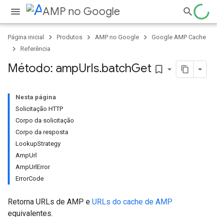
AMP no Google
Página inicial
Produtos
AMP no Google
Google AMP Cache
Referência
Método: amp
Urls
.
batch
Get
bookmark_border
Nesta página
Solicitação HTTP
Corpo da solicitação
Corpo da resposta
LookupStrategy
AmpUrl
AmpUrlError
ErrorCode
Retorna URLs de AMP e
URLs do cache de AMP
equivalentes.