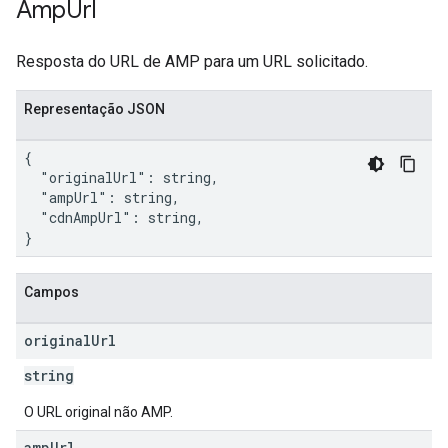
Amp
Url
Resposta do URL de AMP para um URL solicitado.
Representação JSON
{

  "originalUrl": string,

  "ampUrl": string,

  "cdnAmpUrl": string,

}
Campos
original
Url
string
O URL original não AMP.
amp
Url