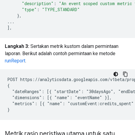
"description"
:
"An event scoped custom metric 
"type"
:
"TYPE_STANDARD"
},
...
],
Langkah 3:
Sertakan metrik kustom dalam permintaan
laporan. Berikut adalah contoh permintaan ke metode
runReport
.
POST https://analyticsdata.googleapis.com/v1beta/pro
{

  "dateRanges": [{ "startDate": "30daysAgo", "endDat
  "dimensions": [{ "name": "eventName" }],

  "metrics": [{ "name": "customEvent:credits_spent" 
Metrik rasio peristiwa utama untuk satu