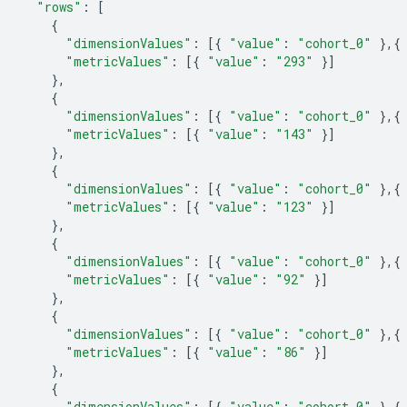
"rows"
:
[
{
"dimensionValues"
:
[{
"value"
:
"cohort_0"
},{
"metricValues"
:
[{
"value"
:
"293"
}]
},
{
"dimensionValues"
:
[{
"value"
:
"cohort_0"
},{
"metricValues"
:
[{
"value"
:
"143"
}]
},
{
"dimensionValues"
:
[{
"value"
:
"cohort_0"
},{
"metricValues"
:
[{
"value"
:
"123"
}]
},
{
"dimensionValues"
:
[{
"value"
:
"cohort_0"
},{
"metricValues"
:
[{
"value"
:
"92"
}]
},
{
"dimensionValues"
:
[{
"value"
:
"cohort_0"
},{
"metricValues"
:
[{
"value"
:
"86"
}]
},
{
"dimensionValues"
:
[{
"value"
:
"cohort_0"
},{