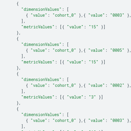
{
"dimensionValues"
:
[
{
"value"
:
"cohort_0"
},{
"value"
:
"0003"
}
],
"metricValues"
:
[{
"value"
:
"15"
}]
},
{
"dimensionValues"
:
[
{
"value"
:
"cohort_0"
},{
"value"
:
"0005"
}
],
"metricValues"
:
[{
"value"
:
"15"
}]
},
{
"dimensionValues"
:
[
{
"value"
:
"cohort_0"
},{
"value"
:
"0002"
}
],
"metricValues"
:
[{
"value"
:
"3"
}]
},
{
"dimensionValues"
:
[
{
"value"
:
"cohort_0"
},{
"value"
:
"0003"
}
],