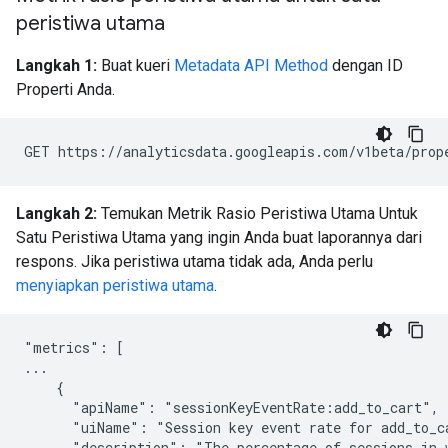
peristiwa utama
Langkah 1:
Buat kueri
Metadata API Method
dengan ID
Properti Anda.
Langkah 2:
Temukan Metrik Rasio Peristiwa Utama Untuk
Satu Peristiwa Utama yang ingin Anda buat laporannya dari
respons. Jika peristiwa utama tidak ada, Anda perlu
menyiapkan peristiwa utama
.
"metrics": [

...

    {

      "apiName": "sessionKeyEventRate:add_to_cart",

      "uiName": "Session key event rate for add_to_ca
      "description": "The percentage of sessions in w