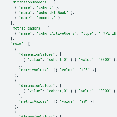
"dimensionHeaders"
:
[
{
"name"
:
"cohort"
},
{
"name"
:
"cohortNthWeek"
},
{
"name"
:
"country"
}
],
"metricHeaders"
:
[
{
"name"
:
"cohortActiveUsers"
,
"type"
:
"TYPE_IN
],
"rows"
:
[
{
"dimensionValues"
:
[
{
"value"
:
"cohort_0"
},{
"value"
:
"0000"
}
],
"metricValues"
:
[{
"value"
:
"105"
}]
},
{
"dimensionValues"
:
[
{
"value"
:
"cohort_0"
},{
"value"
:
"0000"
}
],
"metricValues"
:
[{
"value"
:
"98"
}]
},
{
"dimensionValues"
:
[