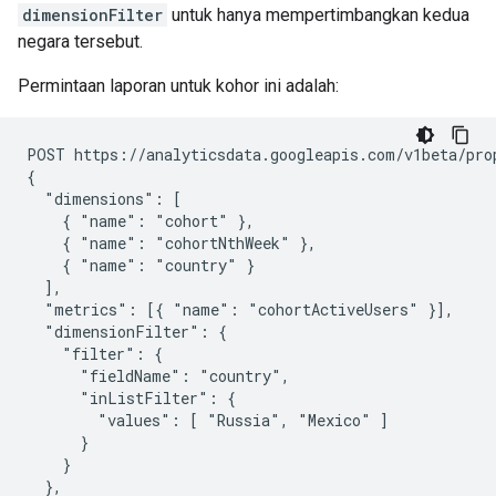
dimensionFilter
untuk hanya mempertimbangkan kedua
negara tersebut.
Permintaan laporan untuk kohor ini adalah:
POST https://analyticsdata.googleapis.com/v1beta/pro
{

  "dimensions": [

    { "name": "cohort" },

    { "name": "cohortNthWeek" },

    { "name": "country" }

  ],

  "metrics": [{ "name": "cohortActiveUsers" }],

  "dimensionFilter": {

    "filter": {

      "fieldName": "country",

      "inListFilter": {

        "values": [ "Russia", "Mexico" ]

      }

    }

  },
