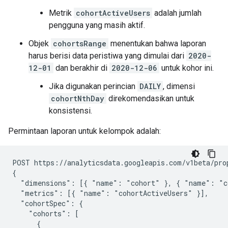
Metrik
cohortActiveUsers
adalah jumlah
pengguna yang masih aktif.
Objek
cohortsRange
menentukan bahwa laporan
harus berisi data peristiwa yang dimulai dari
2020-
12-01
dan berakhir di
2020-12-06
untuk kohor ini.
Jika digunakan perincian
DAILY
, dimensi
cohortNthDay
direkomendasikan untuk
konsistensi.
Permintaan laporan untuk kelompok adalah:
POST https://analyticsdata.googleapis.com/v1beta/pro
{

  "dimensions": [{ "name": "cohort" }, { "name": "co
  "metrics": [{ "name": "cohortActiveUsers" }],

  "cohortSpec": {

    "cohorts": [

      {
