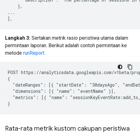
    },

...

Langkah 3:
Sertakan metrik rasio peristiwa utama dalam
permintaan laporan. Berikut adalah contoh permintaan ke
metode
runReport
.
POST https://analyticsdata.googleapis.com/v1beta/pro
{

  "dateRanges": [{ "startDate": "30daysAgo", "endDat
  "dimensions": [{ "name": "eventName" }],

  "metrics": [{ "name": "sessionKeyEventRate:add_to_
Rata-rata metrik kustom cakupan peristiwa