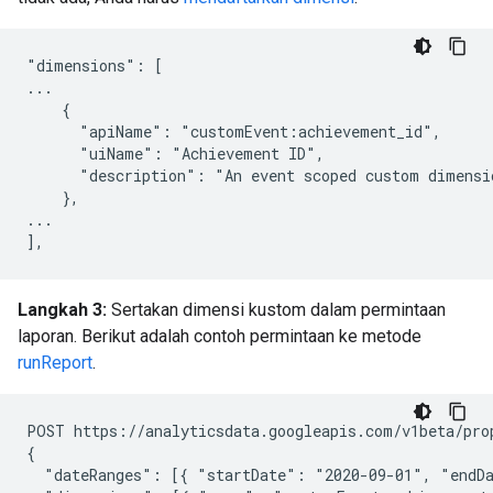
"dimensions": [

...

    {

      "apiName": "customEvent:achievement_id",

      "uiName": "Achievement ID",

      "description": "An event scoped custom dimensio
    },

...

Langkah 3:
Sertakan dimensi kustom dalam permintaan
laporan. Berikut adalah contoh permintaan ke metode
runReport
.
POST https://analyticsdata.googleapis.com/v1beta/pro
{

  "dateRanges": [{ "startDate": "2020-09-01", "endDa