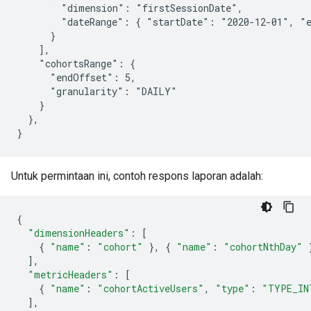
        "dimension": "firstSessionDate",

        "dateRange": { "startDate": "2020-12-01", "e
      }

    ],

    "cohortsRange": {

      "endOffset": 5,

      "granularity": "DAILY"

    }

  },

Untuk permintaan ini, contoh respons laporan adalah:
{
"dimensionHeaders"
:
[
{
"name"
:
"cohort"
},
{
"name"
:
"cohortNthDay"
],
"metricHeaders"
:
[
{
"name"
:
"cohortActiveUsers"
,
"type"
:
"TYPE_IN
],