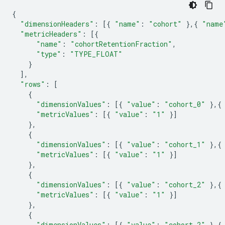
{
"dimensionHeaders"
:
[{
"name"
:
"cohort"
},{
"name
"metricHeaders"
:
[{
"name"
:
"cohortRetentionFraction"
,
"type"
:
"TYPE_FLOAT"
}
],
"rows"
:
[
{
"dimensionValues"
:
[{
"value"
:
"cohort_0"
},{
"metricValues"
:
[{
"value"
:
"1"
}]
},
{
"dimensionValues"
:
[{
"value"
:
"cohort_1"
},{
"metricValues"
:
[{
"value"
:
"1"
}]
},
{
"dimensionValues"
:
[{
"value"
:
"cohort_2"
},{
"metricValues"
:
[{
"value"
:
"1"
}]
},
{
"dimensionValues"
:
[{
"value"
:
"cohort_2"
},{