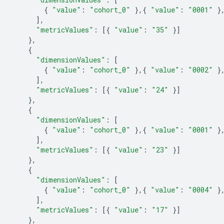
{
"value"
:
"cohort_0"
},{
"value"
:
"0001"
}
],
"metricValues"
:
[{
"value"
:
"35"
}]
},
{
"dimensionValues"
:
[
{
"value"
:
"cohort_0"
},{
"value"
:
"0002"
}
],
"metricValues"
:
[{
"value"
:
"24"
}]
},
{
"dimensionValues"
:
[
{
"value"
:
"cohort_0"
},{
"value"
:
"0001"
}
],
"metricValues"
:
[{
"value"
:
"23"
}]
},
{
"dimensionValues"
:
[
{
"value"
:
"cohort_0"
},{
"value"
:
"0004"
}
],
"metricValues"
:
[{
"value"
:
"17"
}]
},