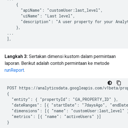
    {

      "apiName": "customUser:last_level",

      "uiName": "Last level",

      "description": "A user property for your Analyt
    },

...

Langkah 3:
Sertakan dimensi kustom dalam permintaan
laporan. Berikut adalah contoh permintaan ke metode
runReport
.
POST https://analyticsdata.googleapis.com/v1beta/pro
{

  "entity": { "propertyId": "GA_PROPERTY_ID" },

  "dateRanges": [{ "startDate": "7daysAgo", "endDate
  "dimensions": [{ "name": "customUser:last_level" }
  "metrics": [{ "name": "activeUsers" }]
