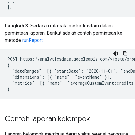
...
],
Langkah 3:
Sertakan rata-rata metrik kustom dalam
permintaan laporan. Berikut adalah contoh permintaan ke
metode
runReport
.
POST https://analyticsdata.googleapis.com/v1beta/pro
{

  "dateRanges": [{ "startDate": "2020-11-01", "endDa
  "dimensions": [{ "name": "eventName" }],

  "metrics": [{ "name": "averageCustomEvent:credits_
Contoh laporan kelompok
Laporan kelompok membuat deret waktu retensi pengguna