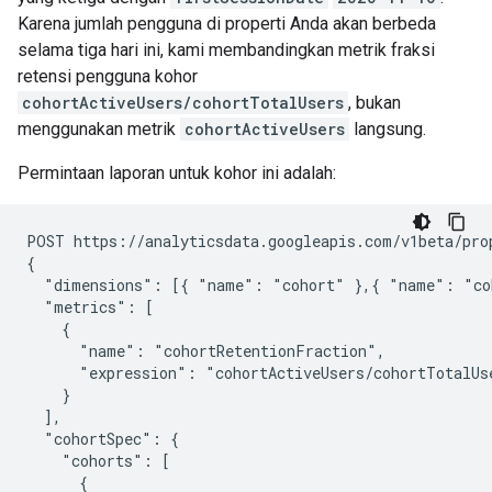
Karena jumlah pengguna di properti Anda akan berbeda
selama tiga hari ini, kami membandingkan metrik fraksi
retensi pengguna kohor
cohortActiveUsers/cohortTotalUsers
, bukan
menggunakan metrik
cohortActiveUsers
langsung.
Permintaan laporan untuk kohor ini adalah:
POST https://analyticsdata.googleapis.com/v1beta/pro
{

  "dimensions": [{ "name": "cohort" },{ "name": "coh
  "metrics": [

    {

      "name": "cohortRetentionFraction",

      "expression": "cohortActiveUsers/cohortTotalUse
    }

  ],

  "cohortSpec": {

    "cohorts": [

      {
