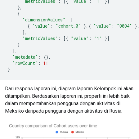
"metricValues"
:
[{
"value"
:
"1"
}]
},
{
"dimensionValues"
:
[
{
"value"
:
"cohort_0"
},{
"value"
:
"0004"
}
],
"metricValues"
:
[{
"value"
:
"1"
}]
}
],
"metadata"
:
{},
"rowCount"
:
11
}
Dari respons laporan ini, diagram laporan Kelompok ini akan
ditampilkan. Berdasarkan laporan ini, properti ini lebih baik
dalam mempertahankan pengguna dengan aktivitas di
Meksiko daripada pengguna dengan aktivitas di Rusia.