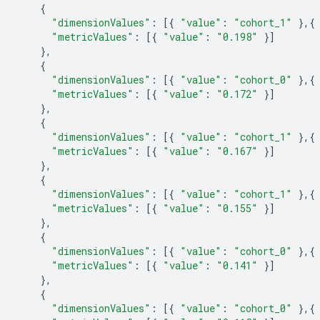
{
"dimensionValues"
:
[{
"value"
:
"cohort_1"
},{
"metricValues"
:
[{
"value"
:
"0.198"
}]
},
{
"dimensionValues"
:
[{
"value"
:
"cohort_0"
},{
"metricValues"
:
[{
"value"
:
"0.172"
}]
},
{
"dimensionValues"
:
[{
"value"
:
"cohort_1"
},{
"metricValues"
:
[{
"value"
:
"0.167"
}]
},
{
"dimensionValues"
:
[{
"value"
:
"cohort_1"
},{
"metricValues"
:
[{
"value"
:
"0.155"
}]
},
{
"dimensionValues"
:
[{
"value"
:
"cohort_0"
},{
"metricValues"
:
[{
"value"
:
"0.141"
}]
},
{
"dimensionValues"
:
[{
"value"
:
"cohort_0"
},{