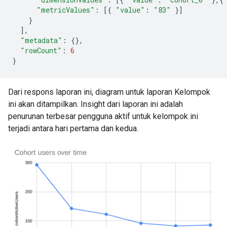
"metricValues"
:
[{
"value"
:
"83"
}]
}
],
"metadata"
:
{},
"rowCount"
:
6
}
Dari respons laporan ini, diagram untuk laporan Kelompok
ini akan ditampilkan. Insight dari laporan ini adalah
penurunan terbesar pengguna aktif untuk kelompok ini
terjadi antara hari pertama dan kedua.