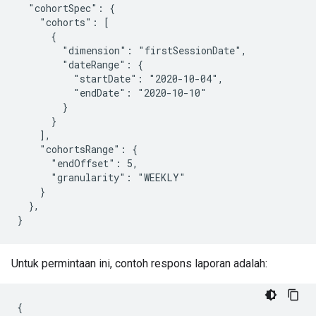
  "cohortSpec": {

    "cohorts": [

      {

        "dimension": "firstSessionDate",

        "dateRange": {

          "startDate": "2020-10-04",

          "endDate": "2020-10-10"

        }

      }

    ],

    "cohortsRange": {

      "endOffset": 5,

      "granularity": "WEEKLY"

    }

  },

Untuk permintaan ini, contoh respons laporan adalah:
{