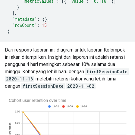
"metricValues"
:
[{
"value"
:
"0.118"
}]
}
],
"metadata"
:
{},
"rowCount"
:
15
}
Dari respons laporan ini, diagram untuk laporan Kelompok
ini akan ditampilkan. Insight dari laporan ini adalah retensi
pengguna 4 hari meningkat sebesar 10% selama dua
minggu. Kohor yang lebih baru dengan
firstSessionDate
2020-11-16
melebihi retensi kohor yang lebih lama
dengan
firstSessionDate
2020-11-02
.