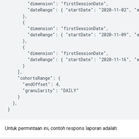
        "dimension": "firstSessionDate",

        "dateRange": { "startDate": "2020-11-02", "e
      },

      {

        "dimension": "firstSessionDate",

        "dateRange": { "startDate": "2020-11-09", "e
      },

      {

        "dimension": "firstSessionDate",

        "dateRange": { "startDate": "2020-11-16", "e
      }

    ],

    "cohortsRange": {

      "endOffset": 4,

      "granularity": "DAILY"

    }

  },

Untuk permintaan ini, contoh respons laporan adalah: