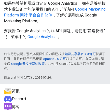
如果您希望扩展或自定义 Google Analytics， 拥有足够的技
术专业知识才能使用我们的 API，请访问
Google Marketing
Platform 网站 平台合作伙伴
，了解扩展和集成 Google
Marketing Platform。
要报告 Google Analytics 的非 API 问题，请使用“发送反馈”
more_vert
菜单中的
Google Analytics
。
如未另行说明，那么本页面中的内容已根据
知识共享署名 4.0 许可
获得了
许可，并且代码示例已根据
Apache 2.0 许可
获得了许可。有关详情，请
参阅
Google 开发者网站政策
。Java 是 Oracle 和/或其关联公司的注册商
标。
最后更新时间 (UTC)：2025-07-26。
简报
Discord
博客