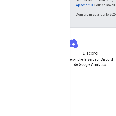
Apache 2.0
. Pour en savoir
Dernière mise à jour le 202
Newsletter
Discord
Inscrivez-vous à la newsletter
Rejoindre le serveur Discord
Google Analytics pour les
de Google Analytics
développeurs
Ressources
Centre d'aide
Site pour les développeurs