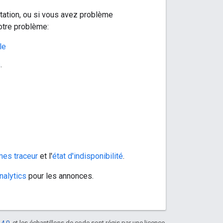
tation, ou si vous avez problème
otre problème:
le
s
.
es traceur
et l'
état d'indisponibilité
.
nalytics
pour les annonces.
 4.0
, et les échantillons de code sont régis par une licence