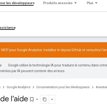
our les développeurs
Produits associés
Plus
ssistance
 MCP pour Google Analytics. Installez-le depuis
GitHub
et consultez l'
an
Google utilise la technologie IA pour traduire le contenu dans votr
nérées par IA peuvent contenir des erreurs.
s
Google Analytics
Documentation pour les développeurs
Assista
de l'aide
bookmark_border