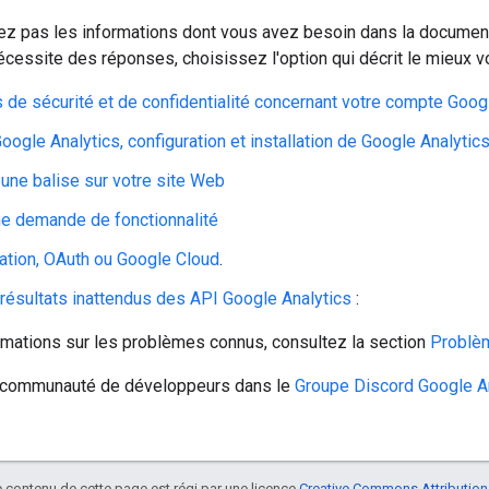
vez pas les informations dont vous avez besoin dans la documen
écessite des réponses, choisissez l'option qui décrit le mieux v
de sécurité et de confidentialité concernant votre compte Goog
oogle Analytics, configuration et installation de Google Analytic
 une balise sur votre site Web
e demande de fonctionnalité
cation, OAuth ou Google Cloud
.
 résultats inattendus des API Google Analytics
:
rmations sur les problèmes connus, consultez la section
Problèm
e communauté de développeurs dans le
Groupe Discord Google A
le contenu de cette page est régi par une licence
Creative Commons Attribution