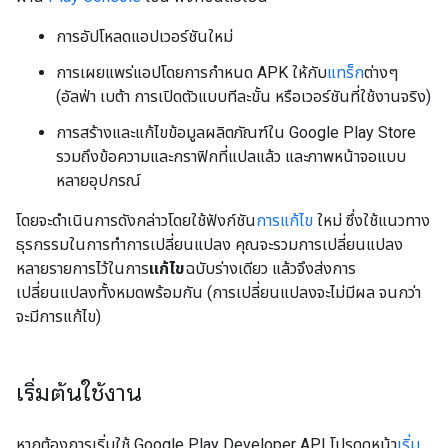
การอัปโหลดแอปเวอร์ชันใหม่
การเผยแพร่แอปโดยการกำหนด APK ให้กับ
แทร็ก
ต่างๆ
(อัลฟ่า เบต้า การเปิดตัวแบบทีละขั้น หรือเวอร์ชันที่ใช้งานจริง)
การสร้างและแก้ไขข้อมูลผลิตภัณฑ์ใน Google Play Store
รวมถึงข้อความและกราฟิกที่แปลแล้ว และภาพหน้าจอแบบ
หลายอุปกรณ์
โดยจะดำเนินการดังกล่าวโดยใช้ฟังก์ชัน
การแก้ไข
ใหม่ ซึ่งใช้แนวทาง
ธุรกรรมในการทำการเปลี่ยนแปลง คุณจะรวมการเปลี่ยนแปลง
หลายรายการไว้ในการ
แก้ไข
ฉบับร่างเดียว แล้วจึงส่งการ
เปลี่ยนแปลงทั้งหมดพร้อมกัน (การเปลี่ยนแปลงจะไม่มีผล จนกว่า
จะมีการแก้ไข)
เริ่มต้นใช้งาน
หากต้องการเริ่มใช้ Google Play Developer API โปรดดูหน้า
เริ่ม