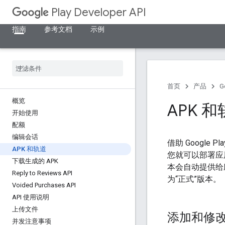
Play Developer API
指南
参考文档
示例
首页
产品
G
概览
APK 
开始使用
配额
编辑会话
借助 Google 
APK 和轨道
您就可以部署应用
下载生成的 APK
本会自动提供给
Reply to Reviews API
为“正式”版本。
Voided Purchases API
API 使用说明
上传文件
添加和修改 
并发注意事项