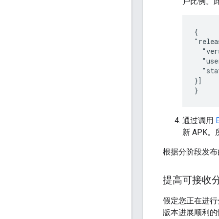
户比例。此
{

"relea
  "ver
  "use
  "sta
}]

}
通过调用
新 APK
根据分阶段发布
提高可接收
假定您正在进行
版本进展顺利的