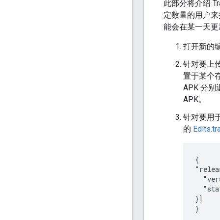
此部分将介绍 T
定数量的用户来
能会在某一天更
打开新的
针对要上传
置于某个
APK 分
APK。
针对要用于
的
Edits.
{

"relea
  "ver
  "sta
}]

}