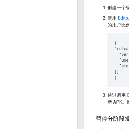
创建一个
使用
Edits
的用户比
{

"relea
  "ver
  "use
  "sta
}]

}
通过调用
新 APK
暂停分阶段