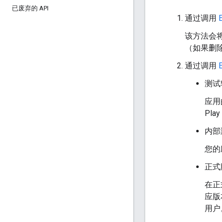
已废弃的 API
通过调用
该方法会将
（如果删除
通过调用
E
测试
应用的
Pl
内部
您的
正式
在正
应版
用户