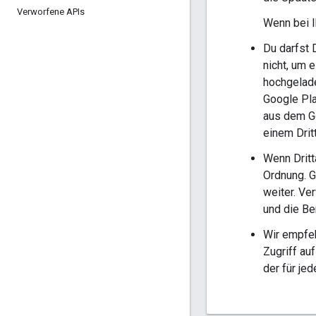
Verworfene APIs
Wenn bei I
Du darfst 
nicht, um 
hochgelade
Google Pla
aus dem Go
einem Drit
Wenn Dritt
Ordnung. 
weiter. Ve
und die Be
Wir empfeh
Zugriff au
der für je