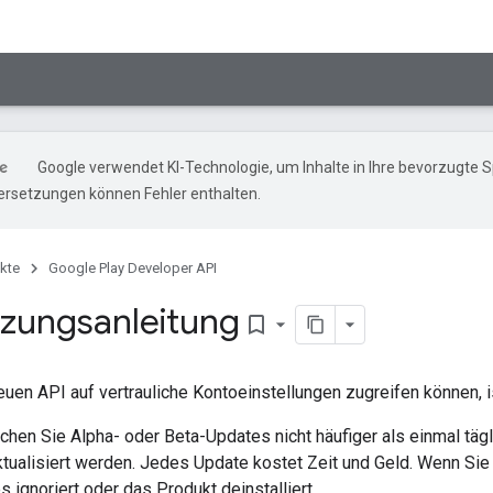
Google verwendet KI-Technologie, um Inhalte in Ihre bevorzugte 
ersetzungen können Fehler enthalten.
kte
Google Play Developer API
zungsanleitung
bookmark_border
euen API auf vertrauliche Kontoeinstellungen zugreifen können, i
ichen Sie Alpha- oder Beta-Updates nicht häufiger als einmal täg
ktualisiert werden. Jedes Update kostet Zeit und Geld. Wenn Sie
s ignoriert oder das Produkt deinstalliert.