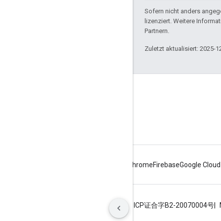
Sofern nicht anders angege
lizenziert. Weitere Informa
Partnern.
Zuletzt aktualisiert: 2025-1
Produktinfo
Nutzungsbedingungen
Android
Chrome
Firebase
Google Cloud
Nutzungsbedingungen
Datenschutz
ICP证合字B2-20070004号