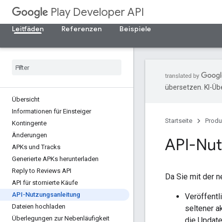
Play Developer API
Leitfäden
Referenzen
Beispiele
übersetzen. KI-Üb
Übersicht
Informationen für Einsteiger
Startseite
Produ
Kontingente
Änderungen
API-Nut
APKs und Tracks
Generierte APKs herunterladen
Reply to Reviews API
Da Sie mit der n
API für stornierte Käufe
API-Nutzungsanleitung
Veröffentl
Dateien hochladen
seltener a
Überlegungen zur Nebenläufigkeit
die Update