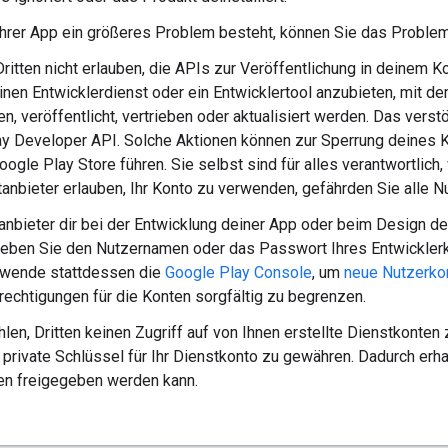
hrer App ein größeres Problem besteht, können Sie das Problem
Dritten nicht erlauben, die APIs zur Veröffentlichung in deinem
einen Entwicklerdienst oder ein Entwicklertool anzubieten, mit d
n, veröffentlicht, vertrieben oder aktualisiert werden. Das ver
y Developer API. Solche Aktionen können zur Sperrung deines K
ogle Play Store führen. Sie selbst sind für alles verantwortlich
tanbieter erlauben, Ihr Konto zu verwenden, gefährden Sie alle Nu
anbieter dir bei der Entwicklung deiner App oder beim Design dei
Geben Sie den Nutzernamen oder das Passwort Ihres Entwickler
rwende stattdessen die
Google Play Console
, um
neue Nutzerko
rechtigungen für die Konten sorgfältig zu begrenzen.
len, Dritten keinen Zugriff auf von Ihnen erstellte Dienstkonten
f private Schlüssel für Ihr Dienstkonto zu gewähren. Dadurch erha
den freigegeben werden kann.