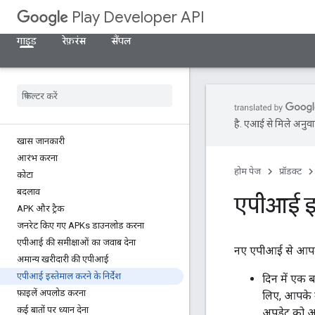
Play Developer API
गाइड
रेफ़रंस
सैंपल
है. एआई से मिले अनुवाद
खास जानकारी
आरंभ करना
होम पेज
प्रॉडक्ट
कोटा
बदलाव
एपीआई इस्
APK और ट्रैक
जनरेट किए गए APKs डाउनलोड करना
एपीआई की समीक्षाओं का जवाब देना
नए एपीआई से आपको 
अमान्य खरीदारी की एपीआई
एपीआई इस्तेमाल करने के निर्देश
दिन में एक ब
फ़ाइलें अपलोड करना
लिए, आपके उ
कई बातों पर ध्यान देना
अपडेट को अनद