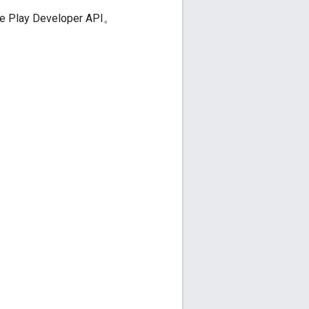
y Developer API。
。