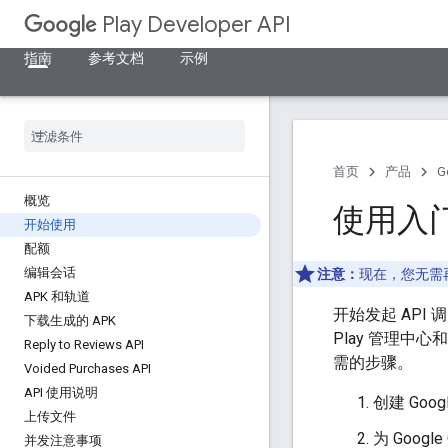
Play Developer API
指南
参考文档
示例
首页
产品
G
概览
使用入
开始使用
配额
编辑会话
注意：
现在，您无需再将开
APK 和轨道
开始发起 API 
下载生成的 APK
Play 管理中心和
Reply to Reviews API
需的步骤。
Voided Purchases API
API 使用说明
创建 Goog
上传文件
为 Google
并发注意事项