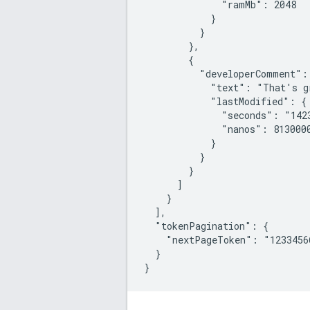
              "ramMb": 2048

            }

          }

        },

        {

          "developerComment": 
            "text": "That's gr
            "lastModified": {

              "seconds": "1423
              "nanos": 8130000
            }

          }

        }

      ]

    }

  ],

  "tokenPagination": {

    "nextPageToken": "12334566
  }
