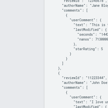
      "reviewId": "12345678",

      "authorName": "Jane Blog
      "comments": [

        {

          "userComment": {

            "text": "This is t
            "lastModified": {

              "seconds": "1443
              "nanos": 7130000
            },

            "starRating": 5

          }

        }

      ]

    },

    {

      "reviewId": "11223344",

      "authorName": "John Doe"
      "comments": [

        {

          "userComment": {

            "text": "I love us
            "lastModified": {
