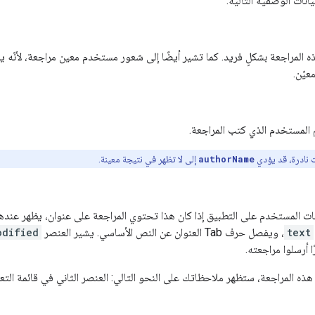
نات الوصفية التالية:
هذه المراجعة بشكلٍ فريد. كما تشير أيضًا إلى شعور مستخدم معين مراجعة، لأنّه
يّن.
 المستخدم الذي كتب المراجعة.
نادرة، قد يؤدي
authorName
إلى لا تظهر في نتيجة معينة.
 المستخدم على التطبيق إذا كان هذا تحتوي المراجعة على عنوان، يظهر عندها
text
، ويفصل حرف Tab العنوان عن النص الأساسي. يشير العنصر
odified
 أرسلوا مراجعته.
هذه المراجعة، ستظهر ملاحظاتك على النحو التالي: العنصر الثاني في قائمة التع