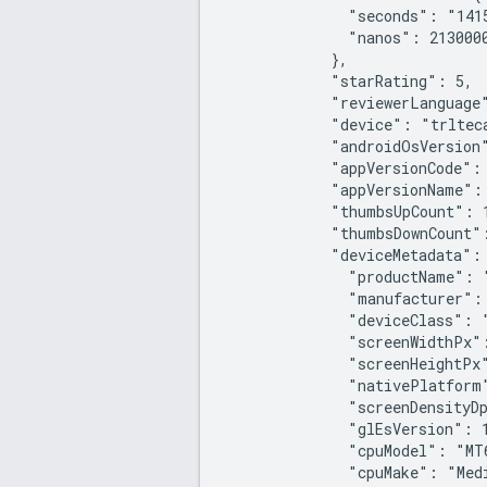
              "seconds": "1415
              "nanos": 2130000
            },

            "starRating": 5,

            "reviewerLanguage"
            "device": "trlteca
            "androidOsVersion"
            "appVersionCode": 
            "appVersionName": 
            "thumbsUpCount": 1
            "thumbsDownCount":
            "deviceMetadata": 
              "productName": "
              "manufacturer": 
              "deviceClass": "
              "screenWidthPx":
              "screenHeightPx"
              "nativePlatform
              "screenDensityDp
              "glEsVersion": 1
              "cpuModel": "MT6
              "cpuMake": "Medi