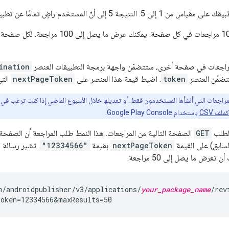
النتيجة 5 إلى أنّ المستخدم راضٍ تمامًا عن تطبيقك.
لمراجعات في صفحة أخرى، ستتضمّن واجهة برمجة التطبيقات العنصر
ination
تضمَّن العنصر
token
. اضبط قيمة هذا العنصر على
nextPageToken
التي
مراجعات التي أنشأها المستخدمون فقط. أو تعديلها خلال الأسبوع الماضي إذا كنت ترغب في 
لف CSV
باستخدام Google Play Console.
 لطلب
GET
الصفحة التالية من المراجعات. هذا النمط طلب المراجعة أن الصفحة 
سابق) على القيمة
nextPageToken
بقيمة
"12334566"
. تشير رسالة ا
عرض ما يصل إلى 50 مراجعة.
m/androidpublisher/v3/applications/
your_package_name
/rev