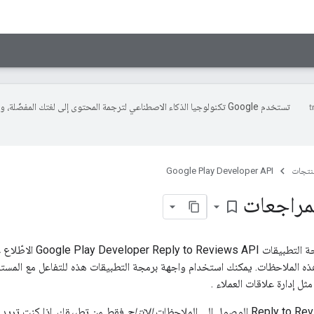
تستخدم Google تكنولوجيا الذكاء الاصطناعي لترجمة المحتوى إلى لغتك المفضّلة، 
منتجات
Google Play Developer API
لمراجعات
bookmark_border
تتيح لك واجهة برمجة التط
ذه الملاحظات. يمكنك استخدام واجهة برمجة التطبيقات هذه للتفاعل مع المس
مثل إدارة علاقات العملاء .
للإنتاج
فقط من تطبيقك. إذا كنت تريد 