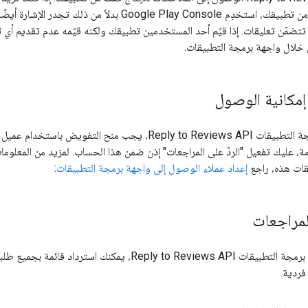
الأولية أو التجريبية من تطبيقك، استخدِم gle Play Console
تتضمّن تعليقات. إذا قيّم أحد المستخدمين تطبيقك ولكنه قيّمه عدم تقديم أي 
 خلال واجهة برمجة التطبيقات.
مكانية الوصول
عليك تفعيل "الردّ على المراجعات" إذن ضمن هذا الحساب. لمزيد من المعلوم
قات هذه، راجع
إعداد عملاء الوصول إلى واجهة برمجة التطبيقات
:
المراجعات
عند استخدام واجهة برمجة التطبيقات Reply to Reviews API، يم
فردية.