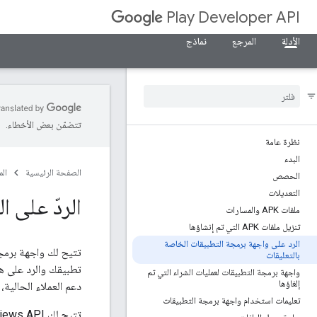
Play Developer API
الأدلة
المرجع
نماذج
تتضمّن بعض الأخطاء.
نظرة عامة
البدء
الصفحة الرئيسية
ال
الحصص
التعديلات
الردّ على ا
ملفات APK والمسارات
تنزيل ملفات APK التي تم إنشاؤها
الرد على واجهة برمجة التطبيقات الخاصة
بالتعليقات
تطبيقك والرد على ه
واجهة برمجة التطبيقات لعمليات الشراء التي تم
إلغاؤها
دعم العملاء الحالية، 
تعليمات استخدام واجهة برمجة التطبيقات
تتيح لك Reply to Reviews API الوصول إلى الملاحظات