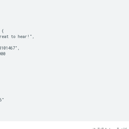
{

eat to hear!",

101467",

00

"
