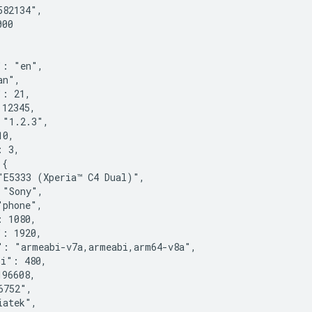
82134",

00

: "en",

n",

: 21,

12345,

"1.2.3",

0,

 3,

{

E5333 (Xperia™ C4 Dual)",

"Sony",

phone",

 1080,

: 1920,

": "armeabi-v7a,armeabi,arm64-v8a",

i": 480,

96608,

752",

atek",
