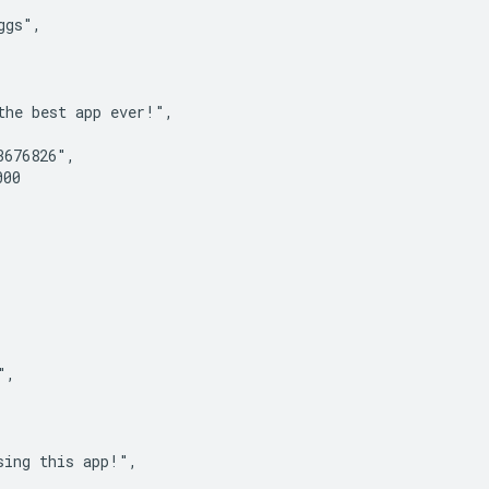
gs",

he best app ever!",

676826",

00

,

ing this app!",
