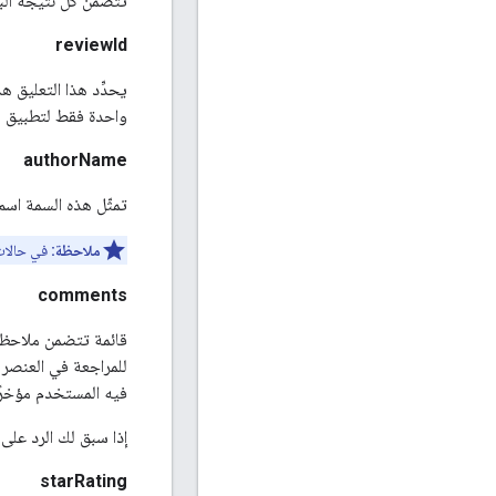
تتضمن كل نتيجة البيا
reviewId
يحدِّد هذا التعليق 
واحدة فقط لتطبيق مع
authorName
تمثّل هذه السمة اسم
ملاحظة:
في حالات 
comments
قائمة تتضمن ملاحظات
للمراجعة في العنصر
فيه المستخدم مؤخرًا
إذا سبق لك الرد على 
starRating