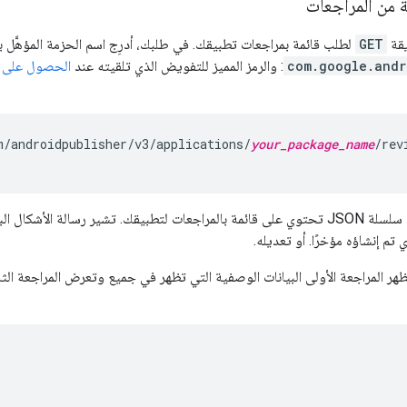
 من المراجعات
يقة
GET
لطلب قائمة بمراجعات تطبيقك. في طلبك، أدرِج اسم الحزمة المؤهَّل ب
com.google.andr
: والرمز المميز للتفويض الذي تلقيته عند
الحصول على 
m/androidpublisher/v3/applications/
your_package_name
/rev
ويكون الردّ عبارة عن سلسلة JSON تحتوي على قائمة بالمراجعات لتطبيقك. تشير رسالة 
تم إنشاؤه مؤخرًا. أو تعديله.
ُظهر المراجعة الأولى البيانات الوصفية التي تظهر في جميع وتعرض المراجعة الث