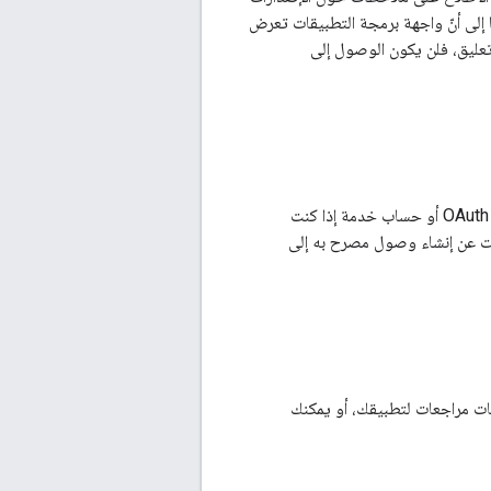
Goo بدلاً من ذلك تجدر الإشارة أيضًا إلى أنّ واجهة برمجة التطبيقات تعرض
تعليق، فلن يكون الوصول إلى
للعمل مع واجهة برمجة التطبيقات Reply to Reviews API، يجب منح التفويض باستخدام عميل OAuth أو حساب خدمة إذا كنت
ات عن إنشاء وصول مصرح به إلى
كنك استرداد قائمة بجميع طلبات مراجعات لتطبيقك، أو يمكنك