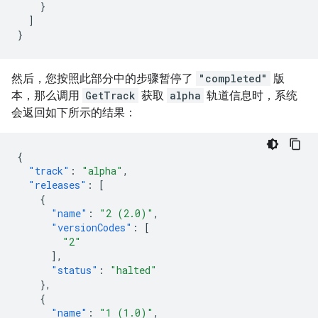
}
]
}
然后，您按照此部分中的步骤暂停了
"completed"
版
本，那么调用
GetTrack
获取
alpha
轨道信息时，系统
会返回如下所示的结果：
{
"track"
:
"alpha"
,
"releases"
:
[
{
"name"
:
"2 (2.0)"
,
"versionCodes"
:
[
"2"
],
"status"
:
"halted"
},
{
"name"
:
"1 (1.0)"
,