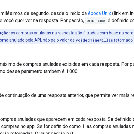
 milésimos de segundo, desde o início da
época Unix
(link em i
e você quer ver na resposta. Por padrão,
endTime
é definido co
ação:
as compras anuladas na resposta são filtradas com base na hora
omo anulado pela API, não pelo valor de
voidedTimeMillis
retornado 
áximo de compras anuladas exibidas em cada resposta. Por pad
imo desse parâmetro também é 1.000.
e continuação de uma resposta anterior, que permite ver mais r
compras anuladas que aparecem em cada resposta. Se definido
 compras no app. Se for definido como 1, as compras anuladas 
erão retornadas. O valor padrão é 0.