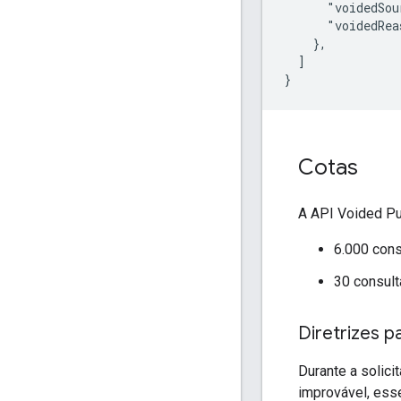
      "voidedSou
      "voidedRea
    },

  ]

Cotas
A API Voided Pu
6.000 cons
30 consult
Diretrizes pa
Durante a solici
improvável, ess