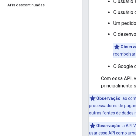
O usuário 
APIs descontinuadas
O usuário 
Um pedido
O desenvo
Observ
reembolsar 
O Google 
Com essa API, vo
principalmente s
Observação
:
ao cont
processadores de pagame
outras fontes de dados 
Observação
:
a API V
usar essa API como uma