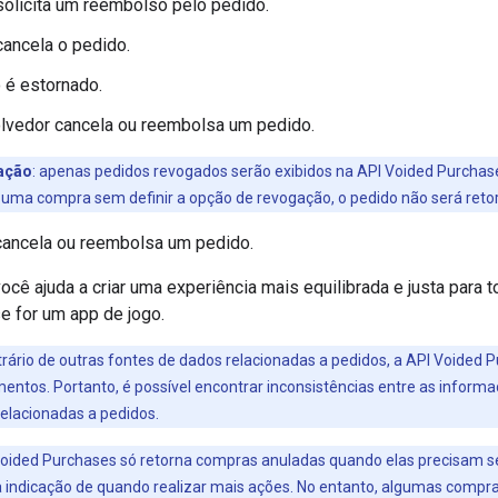
solicita um reembolso pelo pedido.
cancela o pedido.
 é estornado.
lvedor cancela ou reembolsa um pedido.
ação
:
apenas pedidos revogados serão exibidos na API Voided Purchas
uma compra sem definir a opção de revogação, o pedido não será retor
cancela ou reembolsa um pedido.
cê ajuda a criar uma experiência mais equilibrada e justa para 
e for um app de jogo.
rário de outras fontes de dados relacionadas a pedidos, a API Voided 
ntos. Portanto, é possível encontrar inconsistências entre as inform
relacionadas a pedidos.
oided Purchases só retorna compras anuladas quando elas precisam 
 indicação de quando realizar mais ações. No entanto, algumas comp