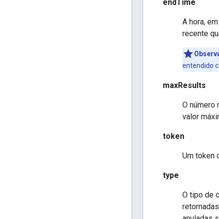
endTime
A hora, em
recente qu
Observ
entendido c
maxResults
O número m
valor máx
token
Um token d
type
O tipo de 
retornadas
anuladas s