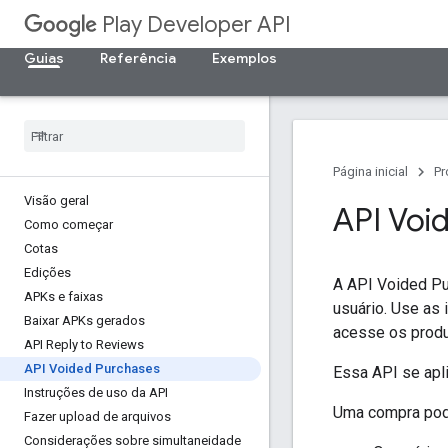
Play Developer API
Guias
Referência
Exemplos
Página inicial
Pr
Visão geral
API Voi
Como começar
Cotas
Edições
A API Voided Pu
APKs e faixas
usuário. Use as
Baixar APKs gerados
acesse os prod
API Reply to Reviews
API Voided Purchases
Essa API se apl
Instruções de uso da API
Uma compra pode
Fazer upload de arquivos
Considerações sobre simultaneidade