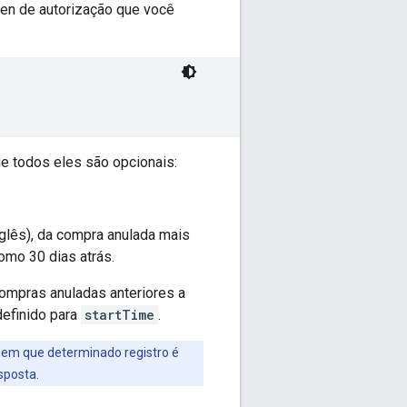
oken de autorização que você
ue todos eles são opcionais:
nglês), da compra anulada mais
omo 30 dias atrás.
ompras anuladas anteriores a
definido para
startTime
.
 em que determinado registro é
sposta.