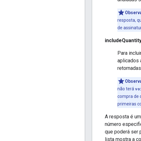
Observ
resposta, q
de assinat
includeQuantit
Para inclu
aplicados 
retornada
Observ
não terá
vo
compra de q
primeiras 
A resposta é um
número especifi
que poderá ser 
lista mostra a c