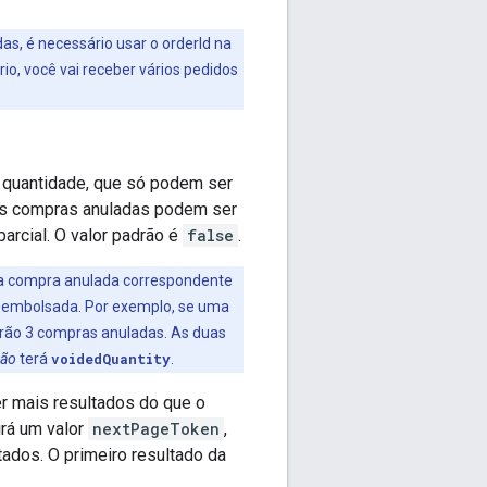
as, é necessário usar o orderId na
io, você vai receber vários pedidos
a quantidade, que só podem ser
ras compras anuladas podem ser
arcial. O valor padrão é
false
.
 a compra anulada correspondente
reembolsada. Por exemplo, se uma
erão 3 compras anuladas. As duas
ão
terá
voidedQuantity
.
r mais resultados do que o
uirá um valor
nextPageToken
,
ados. O primeiro resultado da