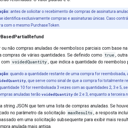
ação:
antes de solicitar o recebimento de compras de assinatura anulad
ue identifica exclusivamente compras e assinaturas únicas. Caso contrár
ura com o mesmo PurchaseToken.
yBasedPartialRefund
ir ou não compras anuladas de reembolsos parciais com base n
a compras de várias quantidades. Se definido como
true
, out
s com
voidedQuantity
, que indica a quantidade do reembolso p
ação
: quando a quantidade restante de uma compra for reembolsada,
idedQuantity
, que serve como sinal de que a compra foi totalmente 
uantidade 10 for reembolsada 3 vezes com as quantidades 2, 3 e 5, s
compras anuladas terão
voidedQuantity
de 2 e 3, enquanto a terceira
n
a string JSON que tem uma lista de compras anuladas. Se houve
cado no parâmetro da solicitação
maxResults
, a resposta incl
passado em uma solicitação subsequente para exibir mais result
ompra anulada mais antiga.