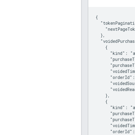
{

  "tokenPaginati
    "nextPageTo
  },

  "voidedPurchas
    {

      "kind": "a
      "purchase
      "purchaseT
      "voidedTim
      "orderId":
      "voidedSou
      "voidedRea
    },

    {

      "kind": "a
      "purchase
      "purchaseT
      "voidedTim
      "orderId":