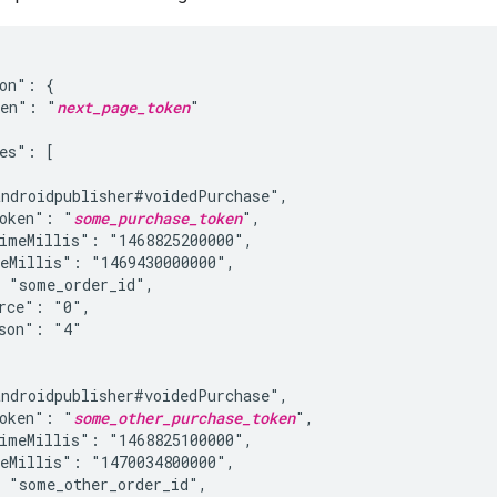
on": {

ken": "
next_page_token
"

es": [

ndroidpublisher#voidedPurchase",

Token": "
some_purchase_token
",

imeMillis": "1468825200000",

eMillis": "1469430000000",

 "some_order_id",

rce": "0",

son": "4"

ndroidpublisher#voidedPurchase",

Token": "
some_other_purchase_token
",

imeMillis": "1468825100000",

eMillis": "1470034800000",

 "some_other_order_id",
