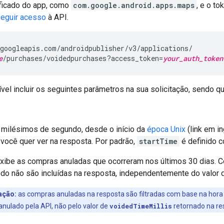
ificado do app, como
com.google.android.apps.maps
, e o t
eguir acesso
à API.
e
/purchases/voidedpurchases?access_token=
your_auth_token
el incluir os seguintes parâmetros na sua solicitação, sendo q
 milésimos de segundo, desde o início da
época Unix
(link em i
 você quer ver na resposta. Por padrão,
startTime
é definido c
xibe as compras anuladas que ocorreram nos últimos 30 dias. C
do não são incluídas na resposta, independentemente do valor 
ação:
as compras anuladas na resposta são filtradas com base na hora
anulado pela API, não pelo valor de
voidedTimeMillis
retornado na re