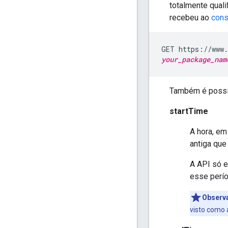
totalmente qual
recebeu ao
cons
your_package_nam
Também é possív
startTime
A hora, em
antiga que
A API só e
esse perío
Observ
visto como 