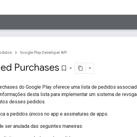
odutos
Google Play Developer API
ded Purchases
bookmark_border
rchases do Google Play oferece uma lista de pedidos associa
 informações desta lista para implementar um sistema de revog
utos desses pedidos.
ica a pedidos únicos no app e assinaturas de apps.
 ser anulada das seguintes maneiras: