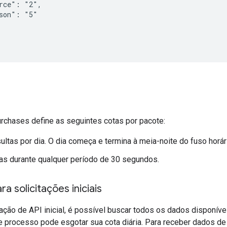
rce": "2",

son": "5"

rchases define as seguintes cotas por pacote:
ultas por dia. O dia começa e termina à meia-noite do fuso horár
as durante qualquer período de 30 segundos.
ra solicitações iniciais
tação de API inicial, é possível buscar todos os dados disponív
e processo pode esgotar sua cota diária. Para receber dados d