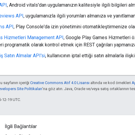
 API
, Android vitals'dan uygulamanızın kalitesiyle ilgili bilgileri al
Reviews API
, uygulamanızla ilgili yorumları almanıza ve yanıtlaman
ns API
, Play Console'da izin yönetimini otomatikleştirmenize olan
s Hizmetleri Management API
, Google Play Games Hizmetleri öze
ri programatik olarak kontrol etmek için REST çağrıları yapmanıza
iş Satın Almalar API'si
, kullanıcının iptal ettiği satın almalarla ilişk
bu sayfanın içeriği
Creative Commons Atıf 4.0 Lisansı
altında ve kod örnekleri
A
elopers Site Politikaları
'na göz atın. Java, Oracle ve/veya satış ortaklarının tesc
5-12-19 UTC.
İlgili Bağlantılar