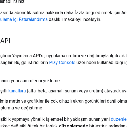
lanabilirsiniz.
asında abonelik satma hakkında daha fazla bilgi edinmek için An
ulama İçi Faturalandırma
başlıklı makaleyi inceleyin.
 API
tirici Yayınlama API'si, uygulama üretimi ve dağıtımıyla ilgili sık
sağlar. Bu, geliştiricilerin
Play Console
üzerinden kullanabildiği iş
manın yeni sürümlerini yükleme
şitli
kanallara
(alfa, beta, aşamalı sunum veya üretim) atayarak u
ilmiş metin ve grafikler ile çok cihazlı ekran görüntüleri dahil o
luşturma ve değiştirme
işiklik yapmaya yönelik işlemsel bir yaklaşım sunan yeni
düzenle
Birkaç değişikliği tek bir taslak
düzenlemede
birleştirir, ardından