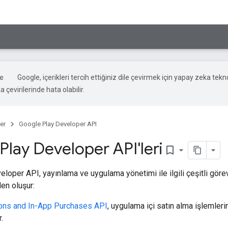
Google, içerikleri tercih ettiğiniz dile çevirmek için yapay zeka tekno
 çevirilerinde hata olabilir.
er
Google Play Developer API
Play Developer API'leri
bookmark_border
loper API, yayınlama ve uygulama yönetimi ile ilgili çeşitli göre
den oluşur:
ions and In-App Purchases API
, uygulama içi satın alma işlemler
.