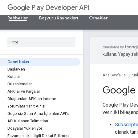
Play Developer API
Rehberler
Başvuru Kaynakları
Örnekler
kullanır. Yapay zeka
Genel bakış
Başlarken
Ana Sayfa
Ürünl
Kotalar
Düzenlemeler
Google 
APK'lar ve Parçalar
Oluşturulan APK'ları indirme
Google Play Deve
Yorumlara Yanıt API'si
verir. İki bileşen
Geçersiz Satın Alma İşlemleri API'si
API Kullanım Talimatları
Subscript
Dosyalar Yükleniyor
olanak tanır
Eşzamanlılıkla İlgili Dikkat Edilmesi