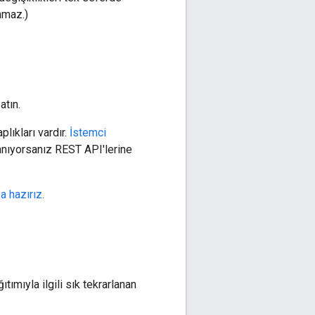
nmaz.)
atın.
lıkları vardır.
İstemci
lanıyorsanız REST API'lerine
a hazırız
.
ıtımıyla ilgili sık tekrarlanan