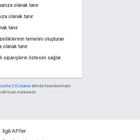
manıza olanak tanır.
ıza olanak tanır.
ak tanır.
lliklerinin temelini oluşturan
 olanak tanır.
ili siparişlerin listesini sağlar.
pache 2.0 Lisansı
altında lisanslanmıştır.
illi ticari markasıdır.
İlgili API'ler