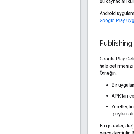
bu kaynakları kul
Android uygulam
Google Play Uyg
Publishing
Google Play Geliş
hale getirmenizi 
Örneğin:
Bir uygula
APK'ları çe
Yerelleştir
girişleri o
Bu görevler, değ
gerçekleştirilir. 