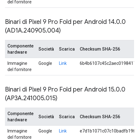
del fornitore
Binari di Pixel 9 Pro Fold per Android 14
.
0
.
0
(AD1A
.
240905
.
004)
Componente
Società
Scarica
Checksum SHA-256
hardware
Immagine
Google
Link
6b4b6107c45c2aec0198417a
del fornitore
Binari di Pixel 9 Pro Fold per Android 15
.
0
.
0
(AP3A
.
241005
.
015)
Componente
Società
Scarica
Checksum SHA-256
hardware
Immagine
Google
Link
e7d1b1071c07c10badfb19fe
del fornitore