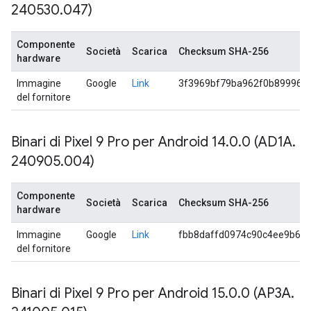
240530
.
047)
Componente
Società
Scarica
Checksum SHA-256
hardware
Immagine
Google
Link
3f3969bf79ba962f0b899961
del fornitore
Binari di Pixel 9 Pro per Android 14
.
0
.
0 (AD1A
.
240905
.
004)
Componente
Società
Scarica
Checksum SHA-256
hardware
Immagine
Google
Link
fbb8daffd0974c90c4ee9b6d
del fornitore
Binari di Pixel 9 Pro per Android 15
.
0
.
0 (AP3A
.