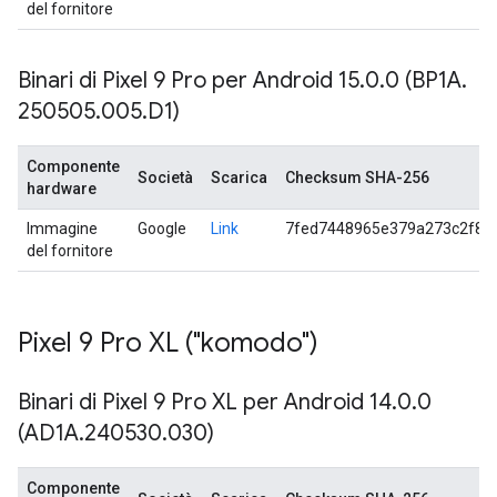
del fornitore
Binari di Pixel 9 Pro per Android 15
.
0
.
0 (BP1A
.
250505
.
005
.
D1)
Componente
Società
Scarica
Checksum SHA-256
hardware
Immagine
Google
Link
7fed7448965e379a273c2f84
del fornitore
Pixel 9 Pro XL ("komodo")
Binari di Pixel 9 Pro XL per Android 14
.
0
.
0
(AD1A
.
240530
.
030)
Componente