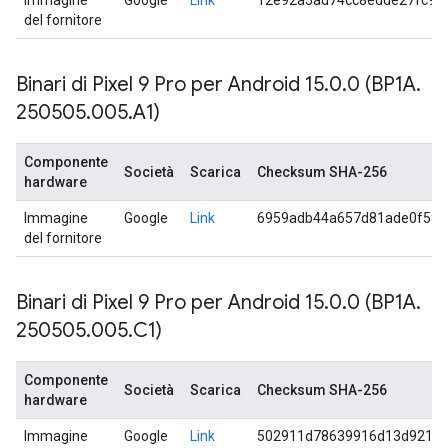
Immagine
Google
Link
12e92a5ad74cc8edde27fc9d
del fornitore
Binari di Pixel 9 Pro per Android 15
.
0
.
0 (BP1A
.
250505
.
005
.
A1)
Componente
Società
Scarica
Checksum SHA-256
hardware
Immagine
Google
Link
6959adb44a657d81ade0f580
del fornitore
Binari di Pixel 9 Pro per Android 15
.
0
.
0 (BP1A
.
250505
.
005
.
C1)
Componente
Società
Scarica
Checksum SHA-256
hardware
Immagine
Google
Link
502911d78639916d13d92174