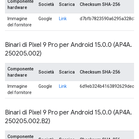
Componente
Società
Scarica
Checksum SHA-256
hardware
Immagine
Google
Link
d7bfb7823590a6295a328c35
del fornitore
Binari di Pixel 9 Pro per Android 15
.
0
.
0 (AP4A
.
250205
.
002)
Componente
Società
Scarica
Checksum SHA-256
hardware
Immagine
Google
Link
6d9eb324b4163892629dece7
del fornitore
Binari di Pixel 9 Pro per Android 15
.
0
.
0 (AP4A
.
250205
.
002
.
B2)
Componente