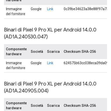
hardware
Immagine
Google
Link
0c39be34623a38e88f97a73a
del fornitore
Binari di Pixel 9 Pro XL per Android 14
.
0
.
0
(AD1A
.
240530
.
047)
Componente
Società
Scarica
Checksum SHA-256
hardware
Immagine
Google
Link
624575b63cc038eca39da09e
del fornitore
Binari di Pixel 9 Pro XL per Android 14
.
0
.
0
(AD1A
.
240905
.
004)
Componente
Società
Scarica
Checksum SHA-256
hardware