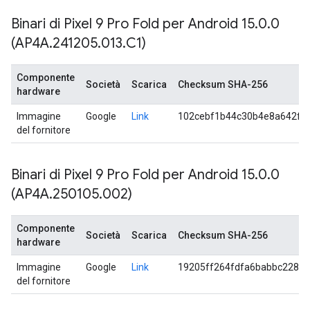
Binari di Pixel 9 Pro Fold per Android 15
.
0
.
0
(AP4A
.
241205
.
013
.
C1)
Componente
Società
Scarica
Checksum SHA-256
hardware
Immagine
Google
Link
102cebf1b44c30b4e8a642f0
del fornitore
Binari di Pixel 9 Pro Fold per Android 15
.
0
.
0
(AP4A
.
250105
.
002)
Componente
Società
Scarica
Checksum SHA-256
hardware
Immagine
Google
Link
19205ff264fdfa6babbc228b
del fornitore