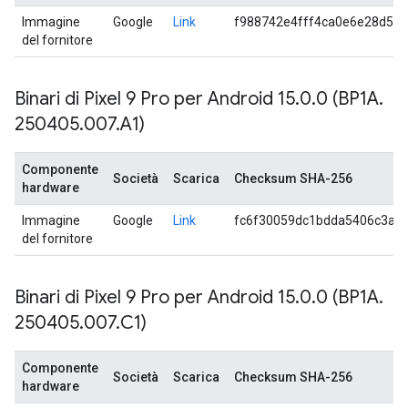
Immagine
Google
Link
f988742e4fff4ca0e6e28d57
del fornitore
Binari di Pixel 9 Pro per Android 15
.
0
.
0 (BP1A
.
250405
.
007
.
A1)
Componente
Società
Scarica
Checksum SHA-256
hardware
Immagine
Google
Link
fc6f30059dc1bdda5406c3a7
del fornitore
Binari di Pixel 9 Pro per Android 15
.
0
.
0 (BP1A
.
250405
.
007
.
C1)
Componente
Società
Scarica
Checksum SHA-256
hardware