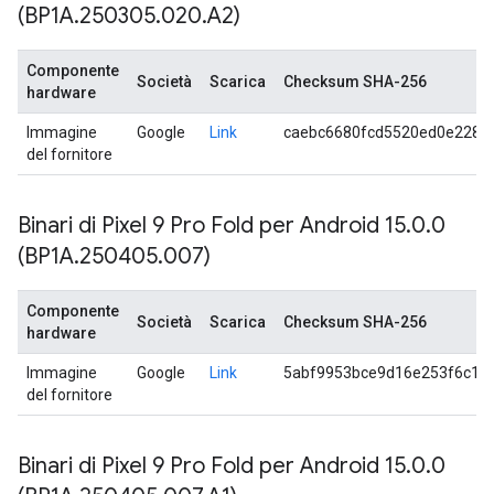
(BP1A
.
250305
.
020
.
A2)
Componente
Società
Scarica
Checksum SHA-256
hardware
Immagine
Google
Link
caebc6680fcd5520ed0e228a
del fornitore
Binari di Pixel 9 Pro Fold per Android 15
.
0
.
0
(BP1A
.
250405
.
007)
Componente
Società
Scarica
Checksum SHA-256
hardware
Immagine
Google
Link
5abf9953bce9d16e253f6c1a
del fornitore
Binari di Pixel 9 Pro Fold per Android 15
.
0
.
0