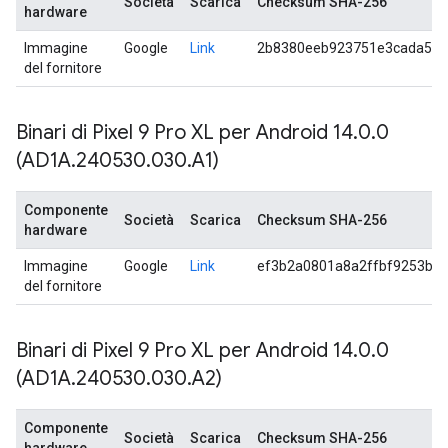
Società
Scarica
Checksum SHA-256
hardware
Immagine
Google
Link
2b8380eeb923751e3cada5a4
del fornitore
Binari di Pixel 9 Pro XL per Android 14
.
0
.
0
(AD1A
.
240530
.
030
.
A1)
Componente
Società
Scarica
Checksum SHA-256
hardware
Immagine
Google
Link
ef3b2a0801a8a2ffbf9253bd
del fornitore
Binari di Pixel 9 Pro XL per Android 14
.
0
.
0
(AD1A
.
240530
.
030
.
A2)
Componente
Società
Scarica
Checksum SHA-256