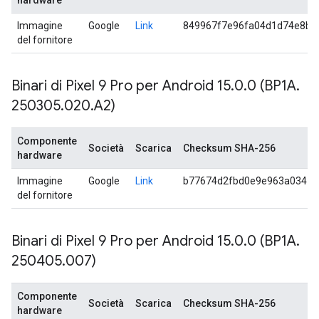
hardware
Immagine
Google
Link
849967f7e96fa04d1d74e8b2
del fornitore
Binari di Pixel 9 Pro per Android 15
.
0
.
0 (BP1A
.
250305
.
020
.
A2)
Componente
Società
Scarica
Checksum SHA-256
hardware
Immagine
Google
Link
b77674d2fbd0e9e963a0347e
del fornitore
Binari di Pixel 9 Pro per Android 15
.
0
.
0 (BP1A
.
250405
.
007)
Componente
Società
Scarica
Checksum SHA-256
hardware