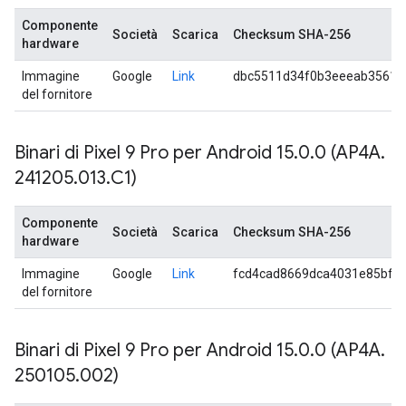
Componente
Società
Scarica
Checksum SHA-256
hardware
Immagine
Google
Link
dbc5511d34f0b3eeeab3561f
del fornitore
Binari di Pixel 9 Pro per Android 15
.
0
.
0 (AP4A
.
241205
.
013
.
C1)
Componente
Società
Scarica
Checksum SHA-256
hardware
Immagine
Google
Link
fcd4cad8669dca4031e85bf1
del fornitore
Binari di Pixel 9 Pro per Android 15
.
0
.
0 (AP4A
.
250105
.
002)