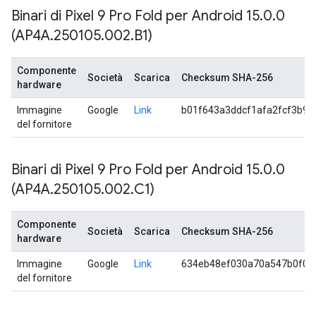
Binari di Pixel 9 Pro Fold per Android 15
.
0
.
0
(AP4A
.
250105
.
002
.
B1)
Componente
Società
Scarica
Checksum SHA-256
hardware
Immagine
Google
Link
b01f643a3ddcf1afa2fcf3b9
del fornitore
Binari di Pixel 9 Pro Fold per Android 15
.
0
.
0
(AP4A
.
250105
.
002
.
C1)
Componente
Società
Scarica
Checksum SHA-256
hardware
Immagine
Google
Link
634eb48ef030a70a547b0f05
del fornitore