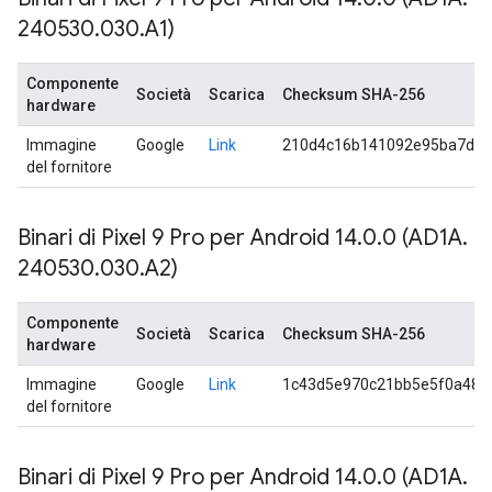
240530
.
030
.
A1)
Componente
Società
Scarica
Checksum SHA-256
hardware
Immagine
Google
Link
210d4c16b141092e95ba7d5a
del fornitore
Binari di Pixel 9 Pro per Android 14
.
0
.
0 (AD1A
.
240530
.
030
.
A2)
Componente
Società
Scarica
Checksum SHA-256
hardware
Immagine
Google
Link
1c43d5e970c21bb5e5f0a485
del fornitore
Binari di Pixel 9 Pro per Android 14
.
0
.
0 (AD1A
.