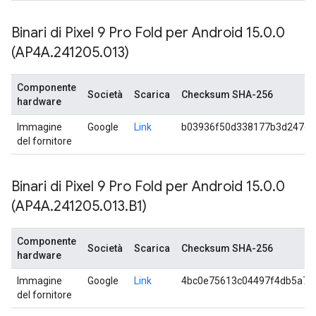
Binari di Pixel 9 Pro Fold per Android 15
.
0
.
0
(AP4A
.
241205
.
013)
Componente
Società
Scarica
Checksum SHA-256
hardware
Immagine
Google
Link
b03936f50d338177b3d247ce
del fornitore
Binari di Pixel 9 Pro Fold per Android 15
.
0
.
0
(AP4A
.
241205
.
013
.
B1)
Componente
Società
Scarica
Checksum SHA-256
hardware
Immagine
Google
Link
4bc0e75613c04497f4db5a72
del fornitore