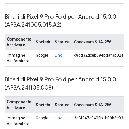
Binari di Pixel 9 Pro Fold per Android 15
.
0
.
0
(AP3A
.
241005
.
015
.
A2)
Componente
Società
Scarica
Checksum SHA-256
hardware
Immagine
Google
Link
c8dd32dceb79ebdaf3b02ece
del fornitore
Binari di Pixel 9 Pro Fold per Android 15
.
0
.
0
(AP3A
.
241105
.
008)
Componente
Società
Scarica
Checksum SHA-256
hardware
Immagine
Google
Link
3cf4947c9403b1b00b8c9368
del fornitore