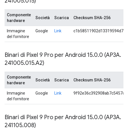
241005
.
015)
Componente
Società
Scarica
Checksum SHA-256
hardware
Immagine
Google
Link
c1b58511902d13319594d7db
del fornitore
Binari di Pixel 9 Pro per Android 15
.
0
.
0 (AP3A
.
241005
.
015
.
A2)
Componente
Società
Scarica
Checksum SHA-256
hardware
Immagine
Google
Link
9f92e36c392908ab7c5457cc
del fornitore
Binari di Pixel 9 Pro per Android 15
.
0
.
0 (AP3A
.
241105
.
008)