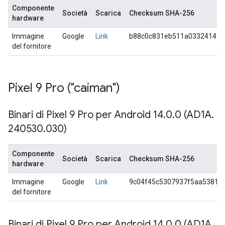
Componente
Società
Scarica
Checksum SHA-256
hardware
Immagine
Google
Link
b88c0c831eb511a033241433
del fornitore
Pixel 9 Pro ("caiman")
Binari di Pixel 9 Pro per Android 14
.
0
.
0 (AD1A
.
240530
.
030)
Componente
Società
Scarica
Checksum SHA-256
hardware
Immagine
Google
Link
9c04f45c5307937f5aa53811
del fornitore
Binari di Pixel 9 Pro per Android 14
.
0
.
0 (AD1A
.