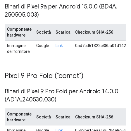
Binari di Pixel 9a per Android 15
.
0
.
0 (BD4A
.
250505
.
003)
Componente
Società
Scarica
Checksum SHA-256
hardware
Immagine
Google
Link
0ad7cd61322c38ba01d14212
del fornitore
Pixel 9 Pro Fold ("comet")
Binari di Pixel 9 Pro Fold per Android 14
.
0
.
0
(AD1A
.
240530
.
030)
Componente
Società
Scarica
Checksum SHA-256
hardware
Immagine
Google
Link
05b3be1ceaa1d67b4a8c6c18