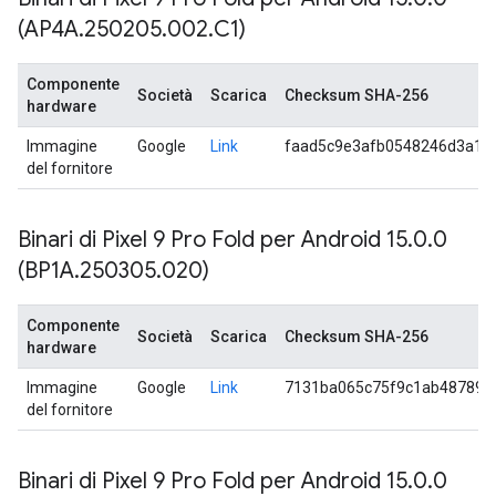
(AP4A
.
250205
.
002
.
C1)
Componente
Società
Scarica
Checksum SHA-256
hardware
Immagine
Google
Link
faad5c9e3afb0548246d3a1e
del fornitore
Binari di Pixel 9 Pro Fold per Android 15
.
0
.
0
(BP1A
.
250305
.
020)
Componente
Società
Scarica
Checksum SHA-256
hardware
Immagine
Google
Link
7131ba065c75f9c1ab487898
del fornitore
Binari di Pixel 9 Pro Fold per Android 15
.
0
.
0