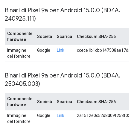
Binari di Pixel 9a per Android 15
.
0
.
0 (BD4A
.
240925
.
111)
Componente
Società
Scarica
Checksum SHA-256
hardware
Immagine
Google
Link
ccece1b1cbb147508ae17dae
del fornitore
Binari di Pixel 9a per Android 15
.
0
.
0 (BD4A
.
250405
.
003)
Componente
Società
Scarica
Checksum SHA-256
hardware
Immagine
Google
Link
2a1512e0c52d8d09f258f030
del fornitore