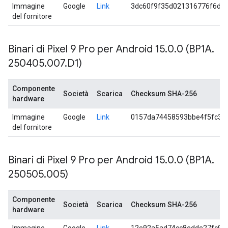
Immagine
Google
Link
3dc60f9f35d021316776f6de
del fornitore
Binari di Pixel 9 Pro per Android 15
.
0
.
0 (BP1A
.
250405
.
007
.
D1)
Componente
Società
Scarica
Checksum SHA-256
hardware
Immagine
Google
Link
0157da74458593bbe4f5fc39
del fornitore
Binari di Pixel 9 Pro per Android 15
.
0
.
0 (BP1A
.
250505
.
005)
Componente
Società
Scarica
Checksum SHA-256
hardware