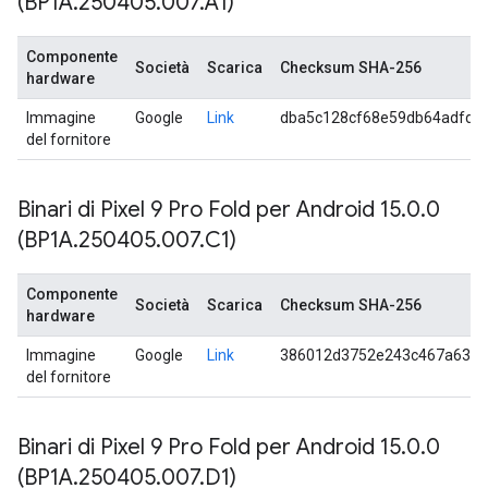
(BP1A
.
250405
.
007
.
A1)
Componente
Società
Scarica
Checksum SHA-256
hardware
Immagine
Google
Link
dba5c128cf68e59db64adfd3
del fornitore
Binari di Pixel 9 Pro Fold per Android 15
.
0
.
0
(BP1A
.
250405
.
007
.
C1)
Componente
Società
Scarica
Checksum SHA-256
hardware
Immagine
Google
Link
386012d3752e243c467a63e
del fornitore
Binari di Pixel 9 Pro Fold per Android 15
.
0
.
0
(BP1A
.
250405
.
007
.
D1)