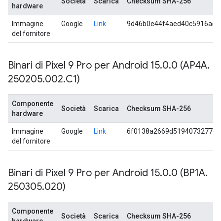
Società
Scarica
Checksum SHA-256
hardware
Immagine
Google
Link
9d46b0e44f4aed40c5916ac5
del fornitore
Binari di Pixel 9 Pro per Android 15
.
0
.
0 (AP4A
.
250205
.
002
.
C1)
Componente
Società
Scarica
Checksum SHA-256
hardware
Immagine
Google
Link
6f0138a2669d5194073277ed
del fornitore
Binari di Pixel 9 Pro per Android 15
.
0
.
0 (BP1A
.
250305
.
020)
Componente
Società
Scarica
Checksum SHA-256