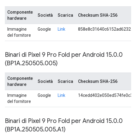
Componente
Società
Scarica
Checksum SHA-256
hardware
Immagine
Google
Link
858e8c31640c6152ad6232a0
del fornitore
Binari di Pixel 9 Pro Fold per Android 15
.
0
.
0
(BP1A
.
250505
.
005)
Componente
Società
Scarica
Checksum SHA-256
hardware
Immagine
Google
Link
14cedd402e050ed574fe0c3e
del fornitore
Binari di Pixel 9 Pro Fold per Android 15
.
0
.
0
(BP1A
.
250505
.
005
.
A1)