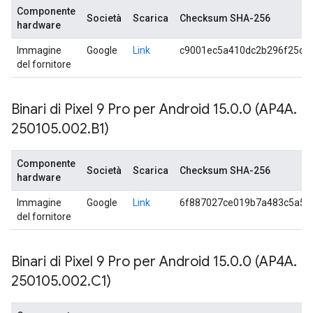
Componente
Società
Scarica
Checksum SHA-256
hardware
Immagine
Google
Link
c9001ec5a410dc2b296f25d3
del fornitore
Binari di Pixel 9 Pro per Android 15
.
0
.
0 (AP4A
.
250105
.
002
.
B1)
Componente
Società
Scarica
Checksum SHA-256
hardware
Immagine
Google
Link
6f887027ce019b7a483c5a52
del fornitore
Binari di Pixel 9 Pro per Android 15
.
0
.
0 (AP4A
.
250105
.
002
.
C1)