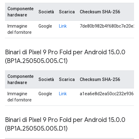
Componente
Società
Scarica
Checksum SHA-256
hardware
Immagine
Google
Link
7de80b982b4f680bc7e20e2a
del fornitore
Binari di Pixel 9 Pro Fold per Android 15
.
0
.
0
(BP1A
.
250505
.
005
.
C1)
Componente
Società
Scarica
Checksum SHA-256
hardware
Immagine
Google
Link
a1ea6e8d2ea50cc232e93615
del fornitore
Binari di Pixel 9 Pro Fold per Android 15
.
0
.
0
(BP1A
.
250505
.
005
.
D1)