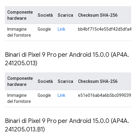
Componente
Società
Scarica
Checksum SHA-256
hardware
Immagine
Google
Link
bb4bf715c4e55df42d5dfa4b
del fornitore
Binari di Pixel 9 Pro per Android 15
.
0
.
0 (AP4A
.
241205
.
013)
Componente
Società
Scarica
Checksum SHA-256
hardware
Immagine
Google
Link
e51e016ab4a6b5bc099039ca
del fornitore
Binari di Pixel 9 Pro per Android 15
.
0
.
0 (AP4A
.
241205
.
013
.
B1)