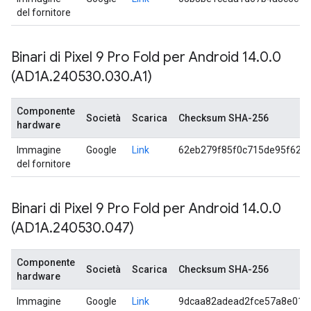
del fornitore
Binari di Pixel 9 Pro Fold per Android 14
.
0
.
0
(AD1A
.
240530
.
030
.
A1)
Componente
Società
Scarica
Checksum SHA-256
hardware
Immagine
Google
Link
62eb279f85f0c715de95f62e
del fornitore
Binari di Pixel 9 Pro Fold per Android 14
.
0
.
0
(AD1A
.
240530
.
047)
Componente
Società
Scarica
Checksum SHA-256
hardware
Immagine
Google
Link
9dcaa82adead2fce57a8e013