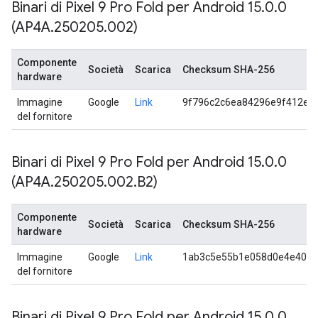
Binari di Pixel 9 Pro Fold per Android 15
.
0
.
0
(AP4A
.
250205
.
002)
Componente
Società
Scarica
Checksum SHA-256
hardware
Immagine
Google
Link
9f796c2c6ea84296e9f412ed
del fornitore
Binari di Pixel 9 Pro Fold per Android 15
.
0
.
0
(AP4A
.
250205
.
002
.
B2)
Componente
Società
Scarica
Checksum SHA-256
hardware
Immagine
Google
Link
1ab3c5e55b1e058d0e4e40cf
del fornitore
Binari di Pixel 9 Pro Fold per Android 15
.
0
.
0