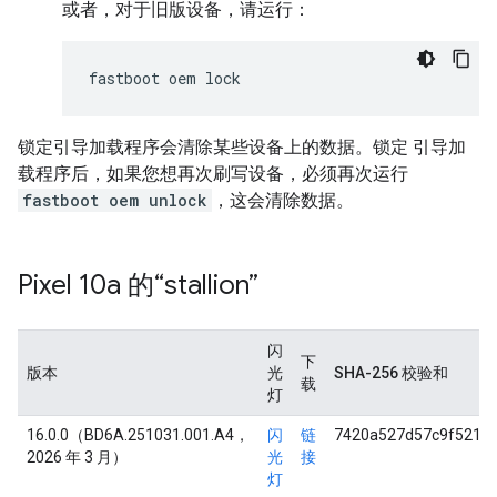
或者，对于旧版设备，请运行：
锁定引导加载程序会清除某些设备上的数据。锁定 引导加
载程序后，如果您想再次刷写设备，必须再次运行
fastboot oem unlock
，这会清除数据。
Pixel 10a 的“stallion”
闪
下
版本
光
SHA-256 校验和
载
灯
16.0.0（BD6A.251031.001.A4，
闪
链
7420a527d57c9f5219
2026 年 3 月）
光
接
灯