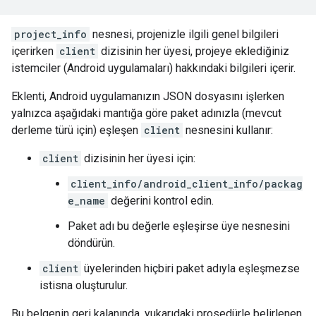
project_info
nesnesi, projenizle ilgili genel bilgileri
içerirken
client
dizisinin her üyesi, projeye eklediğiniz
istemciler (Android uygulamaları) hakkındaki bilgileri içerir.
Eklenti, Android uygulamanızın JSON dosyasını işlerken
yalnızca aşağıdaki mantığa göre paket adınızla (mevcut
derleme türü için) eşleşen
client
nesnesini kullanır:
client
dizisinin her üyesi için:
client_info/android_client_info/packag
e_name
değerini kontrol edin.
Paket adı bu değerle eşleşirse üye nesnesini
döndürün.
client
üyelerinden hiçbiri paket adıyla eşleşmezse
istisna oluşturulur.
Bu belgenin geri kalanında, yukarıdaki prosedürle belirlenen