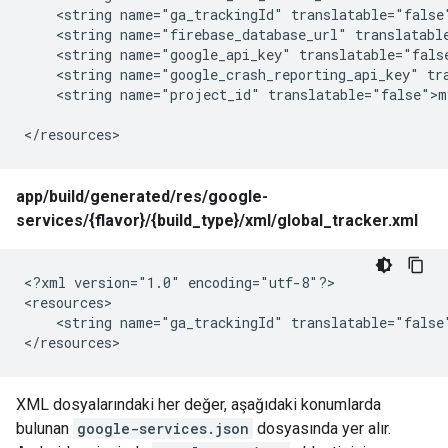
    <string name="ga_trackingId" translatable="false"
    <string name="firebase_database_url" translatable
    <string name="google_api_key" translatable="fals
    <string name="google_crash_reporting_api_key" tr
    <string name="project_id" translatable="false">my
</resources>
app/build/generated/res/google-
services/{flavor}/{build_type}/xml/global_tracker.xml
<?xml version="1.0" encoding="utf-8"?>

<resources>

    <string name="ga_trackingId" translatable="false"
</resources>
XML dosyalarındaki her değer, aşağıdaki konumlarda
bulunan
google-services.json
dosyasında yer alır.