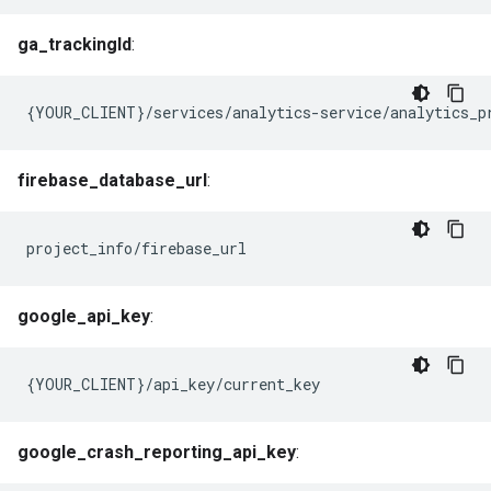
ga_trackingId
:
{YOUR_CLIENT}/services/analytics-service/analytics_p
firebase_database_url
:
project_info/firebase_url
google_api_key
:
{YOUR_CLIENT}/api_key/current_key
google_crash_reporting_api_key
: