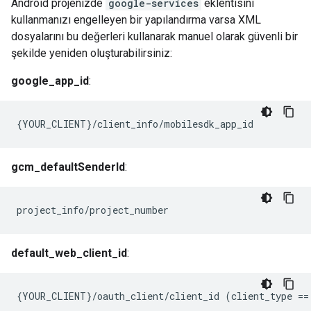
Android projenizde
google-services
eklentisini
kullanmanızı engelleyen bir yapılandırma varsa XML
dosyalarını bu değerleri kullanarak manuel olarak güvenli bir
şekilde yeniden oluşturabilirsiniz:
google_app_id
:
{YOUR_CLIENT}/client_info/mobilesdk_app_id
gcm_defaultSenderId
:
project_info/project_number
default_web_client_id
:
{
YOUR_CLIENT
}
/
oauth_client
/
client_id
(
client_type
==