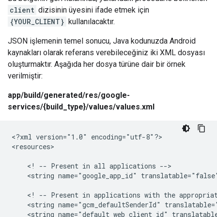
client
dizisinin üyesini ifade etmek için
{YOUR_CLIENT}
kullanılacaktır.
JSON işlemenin temel sonucu, Java kodunuzda Android
kaynakları olarak referans verebileceğiniz iki XML dosyası
oluşturmaktır. Aşağıda her dosya türüne dair bir örnek
verilmiştir:
app/build/generated/res/google-
services/{build_type}/values/values.xml
<?xml version="1.0" encoding="utf-8"?>

<resources>

    <! -- Present in all applications -->

    <string name="google_app_id" translatable="false"
    <! -- Present in applications with the appropriat
    <string name="gcm_defaultSenderId" translatable="
    <string name="default_web_client_id" translatable