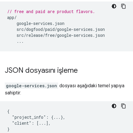
// free and paid are product flavors.
app
/
google
-
services
.
json
src
/
dogfood
/
paid
/
google
-
services
.
json
src
/
release
/
free
/
google
-
services
.
json
...
JSON dosyasını işleme
google-services.json
dosyası aşağıdaki temel yapıya
sahiptir:
{

  "project_info": {...},

  "client": [...],

}