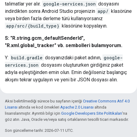
talimatlar yer alır.
google-services.json
dosyasını
indirdikten sonra Android Studio projenizin
app/
klasörüne
veya birden fazla derleme türü kullanıyorsanız
app/src/{build_type}
klasörüne kopyalayın.
S: "R.string.gcm_defaultSenderId",
"R.xml.global_tracker" vb. sembolleri bulamıyorum.
Y:
build.gradle
dosyanızdaki paket adının,
google-
services.json
dosyasını oluştururken girdiğiniz paket
adıyla eşleştiğinden emin olun. Emin değilseniz başlangıç
akışını tekrar uygulayın ve yeni bir JSON dosyası alın.
Aksi belirtilmediği sürece bu sayfanın içeriği
Creative Commons Atıf 4.0
Lisansı
altında ve kod örnekleri
Apache 2.0 Lisansı
altında
lisanslanmıştır. Ayrıntılı bilgi için
Google Developers Site Politikaları
'na
göz atın. Java, Oracle ve/veya satış ortaklarının tescilli ticari markasıdır.
Son güncelleme tarihi: 2026-07-11 UTC.