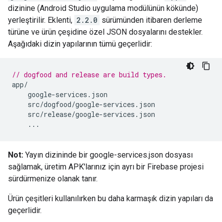
dizinine (Android Studio uygulama modülünün kökünde)
yerleştirilir. Eklenti,
2.2.0
sürümünden itibaren derleme
türüne ve ürün çeşidine özel JSON dosyalarını destekler.
Aşağıdaki dizin yapılarının tümü geçerlidir:
// dogfood and release are build types.
app
/
google
-
services
.
json
src
/
dogfood
/
google
-
services
.
json
src
/
release
/
google
-
services
.
json
...
Not:
Yayın dizininde bir google-services.json dosyası
sağlamak, üretim APK'larınız için ayrı bir Firebase projesi
sürdürmenize olanak tanır.
Ürün çeşitleri kullanılırken bu daha karmaşık dizin yapıları da
geçerlidir.