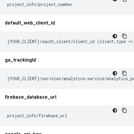
project_info/project_number
default_web_client_id
:
{
YOUR_CLIENT
}
/
oauth_client
/
client_id
(
client_type
==
ga_trackingId
：
{YOUR_CLIENT}/services/analytics-service/analytics_p
firebase_database_url
:
project_info/firebase_url