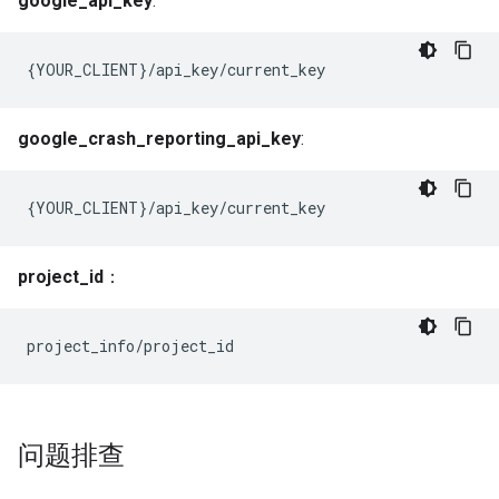
google_api_key
:
{YOUR_CLIENT}/api_key/current_key
google_crash_reporting_api_key
:
{YOUR_CLIENT}/api_key/current_key
project_id
：
project_info/project_id
问题排查