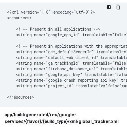
<?xml version="1.0" encoding="utf-8"?>

<resources>

    <! -- Present in all applications -->

    <string name="google_app_id" translatable="false"
    <! -- Present in applications with the appropriat
    <string name="gcm_defaultSenderId" translatable="
    <string name="default_web_client_id" translatable
    <string name="ga_trackingId" translatable="false"
    <string name="firebase_database_url" translatable
    <string name="google_api_key" translatable="fals
    <string name="google_crash_reporting_api_key" tr
    <string name="project_id" translatable="false">my
</resources>
app/build/generated/res/google-
services/{flavor}/{build_type}/xml/global_tracker.xml