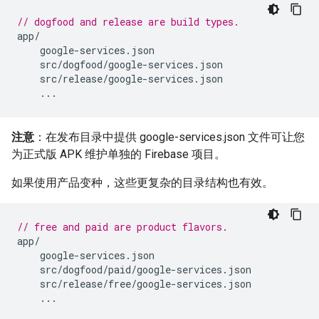
// dogfood and release are build types.
app
/
google
-
services
.
json
src
/
dogfood
/
google
-
services
.
json
src
/
release
/
google
-
services
.
json
...
注意
：在发布目录中提供 google-services.json 文件可让您
为正式版 APK 维护单独的 Firebase 项目。
如果使用产品变种，这些更复杂的目录结构也有效。
// free and paid are product flavors.
app
/
google
-
services
.
json
src
/
dogfood
/
paid
/
google
-
services
.
json
src
/
release
/
free
/
google
-
services
.
json
...